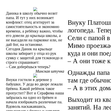
Даника в школу обычно возит
папа. И тут у них возникает
Внуку Платошк
конфликт: отец агитирует за
самостоятельность и экономию
логопеда. Тепе
времени, а ребёнку важно, чтобы
его довели до крыльца школы, а
Сели с папой в
не высадили на парковке или, не
Мимо проезжае
дай бог, на остановке.
Сегодня Даник на крыльце
куда и они пое
школы забирает у отца из рук
сумку с защитой для тхэквондо и
– А они тоже к
строго спрашивает:
– Сам доберёшься теперь?
Однажды папа 
Минская штучка
там где обычно
Внуки гостили в деревне у
бабушки. У деда во дворе лежали
– А в этих до
брёвна. Какой ребёнок такое
пропустит? Вот и Серафима наша
забралась на одно из брёвен и
Выходит из кв
начала изображать различные па.
занятий. На л
Вдоволь наскакавшись,
спрыгивает с бревна и заявляет