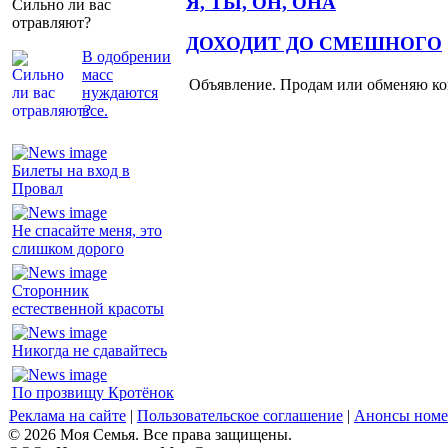
Я, ТЫ, ОН, ОНА
Сильно ли вас
отравляют?
ДОХОДИТ ДО СМЕШНОГО
В одобрении
масс
Объявление. Продам или обменяю ков
нуждаются
все.
Билеты на вход в
Провал
Не спасайте меня, это
слишком дорого
Сторонник
естественной красоты
Никогда не сдавайтесь
По прозвищу Кротёнок
Реклама на сайте
|
Пользовательское соглашение
|
Анонсы номе
© 2026 Моя Семья. Все права защищены.