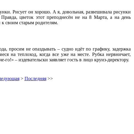
нки. Рисует он хорошо. А я, довольная, развешивала рисунки
Правда, цветок этот преподнесён не на 8 Марта, а на день
и к своим старым родителям.
а, просим не опаздывать – судно идёт по графику, задержка
ся на теплоход, когда все уже на месте. Рубка нервничает,
-го!» – издевательски заявляет гость в лицо круиз-директору.
ледующая
>
Последняя
>>