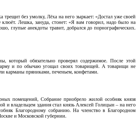
ка трещит без умолку, Лёха на него зыркает: «Достал уже своей
 клюёт. Лешка, зануда, стонет: «Я вам говорил, надо было на
рошо, глупые анекдоты травит, добрался до порнографических.
ы, который обязательно проверял содержимое. После этой
азарму и по обычаю угощал своих товарищей. А товарищи не
ли карманы пряниками, печеньем, конфетами.
торных помещений, Собрание приобрело жилой особняк князя
 и владельцем здания стал князь Алексей Голицын – на него
собняк Благородному собранию. На членство в Благородном
Москве и Московской губернии.