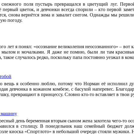
 снежного поля пустырь превращался в цветущий луг. Первой
ё первый цветок, и девчонки всегда спорили – кто первой замет
яется, снова вернётся зима и завалит снегом. Однажды мы решили 
ную погоду.
го лет я понял: «осознание великолепия неосознанного» – вот к
с мылом и мочалками. Я даже не помню, были ли там красивые 
а, такое случалось редко, поскольку папа постоянно уезжал в ком
тобой
 вещь я особенно люблю, потому что Норман её исполнил ду
дая девчонка в кожаном комбезе, с басухой наперевес. Благодар
ушку, превращают в принцессу. Словно кто-то вставляет в твои 
ь машину
ресный день беременная вторым сыном жена захотела чего-то осо
равился в столицу. В понедельник наш семейный бюджет дол
озле киоска «Спортлото» в небольшой очереди стояли мужики. Н