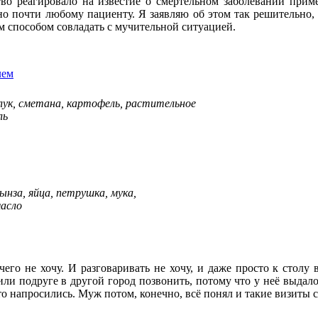
во реагировало на известие о смертельном заболевании приме
но почти любому пациенту. Я заявляю об этом так решительно, 
м способом совладать с мучительной ситуацией.
лем
лук, сметана, картофель, растительное
ль
ынза, яйца, петрушка, мука,
асло
его не хочу. И разговаривать не хочу, и даже просто к столу
или подруге в другой город позвонить, потому что у неё выдал
то напросились. Муж потом, конечно, всё понял и такие визиты с