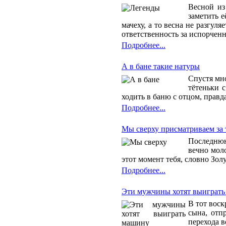
Весной из
заметить е
мачеху, а то весна не разгул
ответственность за испорчен
Подробнее...
А в бане такие натуры
Спустя мно
тётеньки 
ходить в баню с отцом, правд
Подробнее...
Мы сверху присматриваем за 
Последнюю
вечно моло
этот момент тебя, словно Зол
Подробнее...
Эти мужчины хотят выиграт
В тот воск
сына, отп
перехода в