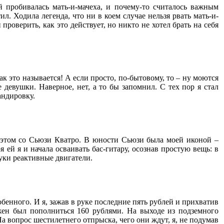
 пробивалась мать-и-мачеха, и почему-то считалось важным
ил. Ходила легенда, что ни в коем случае нельзя рвать мать-и-
проверить, как это действует, но никто не хотел брать на себя
ак это называется! А если просто, по-бытовому, то – ну моются
девушки. Наверное, нет, а то бы запомнил. С тех пор я стал
андировку.
этом со Сьюзи Кватро. В юности Сьюзи была моей иконой –
я ей я и начала осваивать бас-гитару, осознав простую вещь: в
руки реактивные двигатели.
бенного. И я, зажав в руке последние пять рублей и прихватив
жен был пополниться 160 рублями. На выходе из подземного
а вопрос шестилетнего отпрыска, чего они ждут, я, не подумав