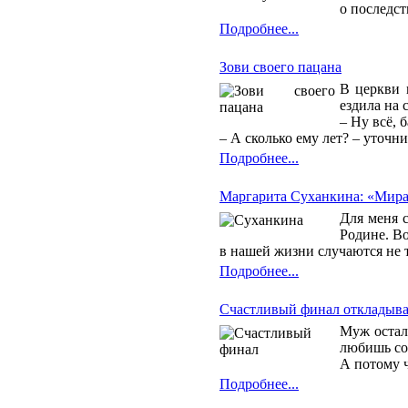
о последст
Подробнее...
Зови своего пацана
В церкви 
ездила на 
– Ну всё, 
– А сколько ему лет? – уточни
Подробнее...
Маргарита Суханкина: «Мира
Для меня 
Родине. В
в нашей жизни случаются не 
Подробнее...
Счастливый финал откладыва
Муж осталс
любишь соб
А потому ч
Подробнее...