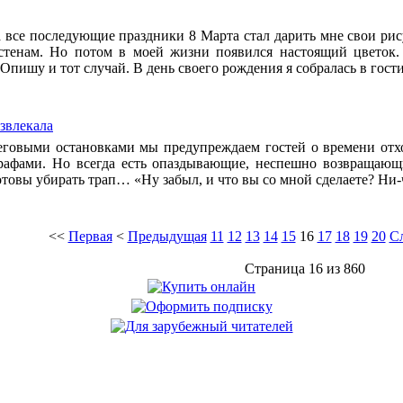
 все последующие праздники 8 Марта стал дарить мне свои рису
стенам. Но потом в моей жизни появился настоящий цветок. 
Опишу и тот случай. В день своего рождения я собралась в гост
азвлекала
еговыми остановками мы предупреждаем гостей о времени отход
рафами. Но всегда есть опаздывающие, неспешно возвращающие
товы убирать трап… «Ну забыл, и что вы со мной сделаете? Ни-че
<<
Первая
<
Предыдущая
11
12
13
14
15
16
17
18
19
20
С
Страница 16 из 860