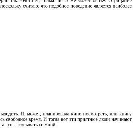
рно так: «Нет-нет, только не я! Не может быть». Отрицание
поскольку считаю, что подобное поведение является наиболее
 выходить. Я, может, планировала кино посмотреть, или книгу
ось свободное время. И тогда вот эти приятные люди начинают
тал согласовывать со мной.