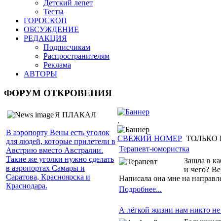
Детский лепет
Тесты
ГОРОСКОП
ОБСУЖДЕНИЕ
РЕДАКЦИЯ
Подписчикам
Распространителям
Реклама
АВТОРЫ
ФОРУМ ОТКРОВЕНИЯ
Я ПЛАКАЛ
.
В аэропорту Вены есть уголок
СВЕЖИЙ НОМЕР
ТОЛЬКО 
для людей, которые прилетели в
Терапевт-юмористка
Австрию вместо Австралии.
Такие же уголки нужно сделать
Зашла в ка
в аэропортах Самары и
и чего? Ве
Саратова, Красноярска и
Написала она мне на направле
Краснодара.
Подробнее...
А лёгкой жизни нам никто не