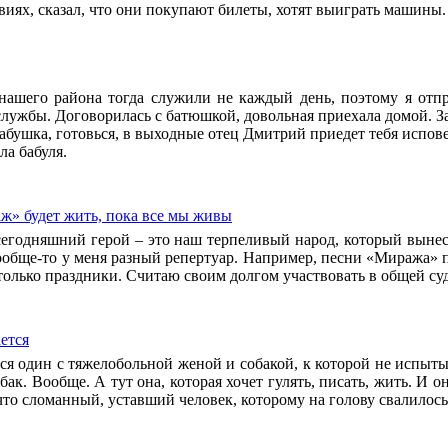
виях, сказал, что они покупают билеты, хотят выиграть машины.
нашего района тогда служили не каждый день, поэтому я отпра
службы. Договорилась с батюшкой, довольная приехала домой. За
бабушка, готовься, в выходные отец Дмитрий приедет тебя испов
ла бабуля.
ж» будет жить, пока все мы живы
сегодняшний герой – это наш терпеливый народ, который вынес 
ообще-то у меня разный репертуар. Например, песни «Миража» 
только праздники. Считаю своим долгом участвовать в общей суд
ется
я один с тяжелобольной женой и собакой, к которой не испытыв
ак. Вообще. А тут она, которая хочет гулять, писать, жить. И о
то сломанный, уставший человек, которому на голову свалилос