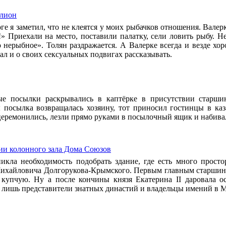
ллион
ге я заметил, что не клеятся у моих рыбачков отношения. Валер
» Приехали на место, поставили палатку, сели ловить рыбу. Не
то нерыбное». Толян раздражается. А Валерке всегда и везде хо
тал и о своих сексуальных подвигах рассказывать.
е посылки раскрывались в каптёрке в присутствии старшин
 посылка возвращалась хозяину, тот приносил гостинцы в к
церемонились, лезли прямо руками в посылочный ящик и набива
ии колонного зала Дома Союзов
никла необходимость подобрать здание, где есть много прос
ихайловича Долгорукова-Крымского. Первым главным старшиной
купчую. Ну а после кончины князя Екатерина II даровала о
 лишь представители знатных династий и владельцы имений в 