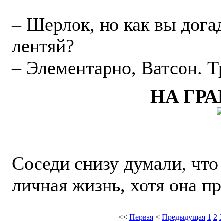
– Шерлок, но как вы дога
лентяй?
– Элементарно, Ватсон. Т
НА ГР
Соседи снизу думали, что
личная жизнь, хотя она пр
<<
Первая
<
Предыдущая
1
2