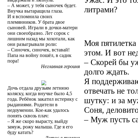
Ужас. И это то
– А может, у тебя сыночек будет.
литрами?
Внучка вытаращила глаза.
И я вспомнила своих
племянников. У брата двое
сыновей. Играли в дочки-матери
они своеобразно. Лет сорок с
лишним назад мы хохотали, как
Моя пятилетка 
они разыгрывали роли:
– Синочек, синочек, вставай!
этом. И вот не
Папа на войну пошёл, в садик
– Скорей бы у
пора!
Неглавная героиня
долго ждать.
Я поддерживаю
Дочь отдала друзьям летнюю
отвечать не тол
коляску, когда внучке было 4,5
шутку: и за му
года. Ребёнок закатил истерику с
рыданиями. Родители в
Соня, деловито
недоумении. Кое-как удалось
понять сквозь плач:
– Муж пусть са
– Я же скоро вырасту, выйду
замуж, рожу малыша. Где я его
буду катать?
Лотос в тумане