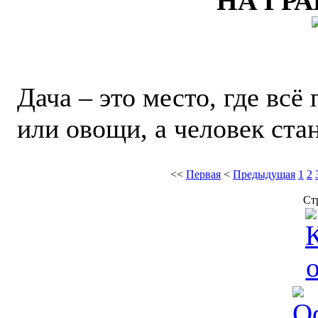
НА ГР
Дача – это место, где вс
или овощи, а человек ста
<<
Первая
<
Предыдущая
1
2
Ст