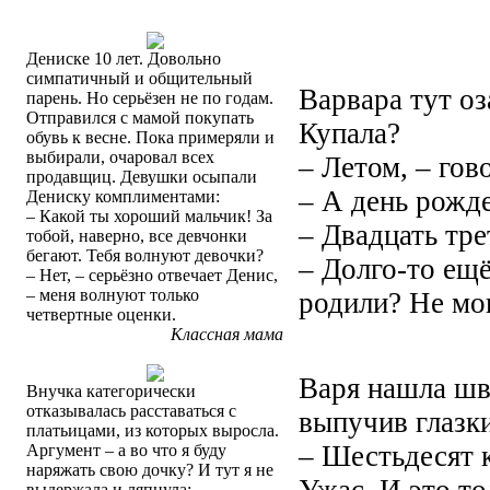
Дениске 10 лет. Довольно
симпатичный и общительный
Варвара тут оз
парень. Но серьёзен не по годам.
Отправился с мамой покупать
Купала?
обувь к весне. Пока примеряли и
выбирали, очаровал всех
– Летом, – гов
продавщиц. Девушки осыпали
– А день рожде
Дениску комплиментами:
– Какой ты хороший мальчик! За
– Двадцать тре
тобой, наверно, все девчонки
бегают. Тебя волнуют девочки?
– Долго-то ещё
– Нет, – серьёзно отвечает Денис,
– меня волнуют только
родили? Не мог
четвертные оценки.
Классная мама
Варя нашла шв
Внучка категорически
отказывалась расставаться с
выпучив глазки
платьицами, из которых выросла.
– Шестьдесят 
Аргумент – а во что я буду
наряжать свою дочку? И тут я не
выдержала и ляпнула: