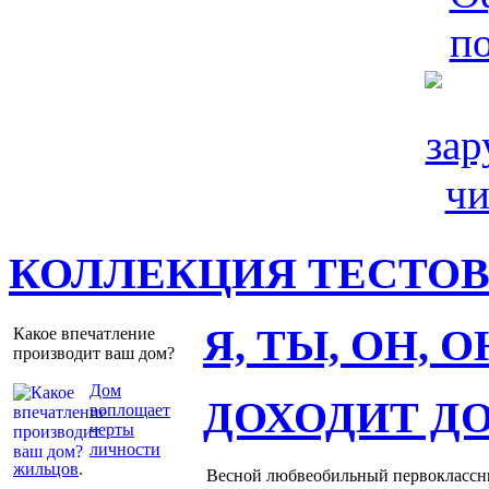
КОЛЛЕКЦИЯ ТЕСТО
Я, ТЫ, ОН, 
Какое впечатление
производит ваш дом?
Дом
ДОХОДИТ Д
воплощает
черты
личности
жильцов
.
Весной любвеобильный первоклассник