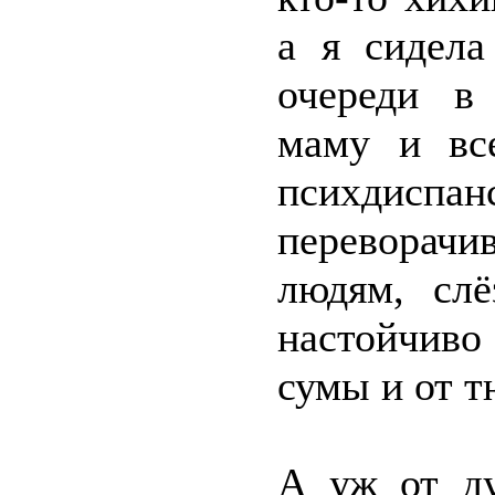
а я сидела
очереди в
маму и все
психдис
переворач
людям, сл
настойчив
сумы и от т
А уж от ду