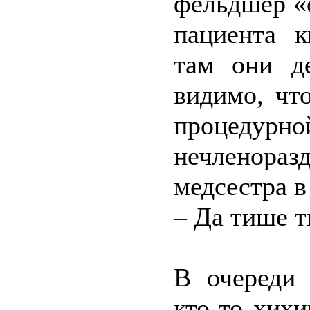
фельдшер «
пациента к
там они д
видимо, чт
процедурно
нечленора
медсестра в
– Да тише т
В очереди 
кто-то хихи