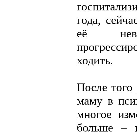
госпитализ
года, сейч
её невро
прогрессир
ходить.
После того 
маму в пси
многое изм
больше – 