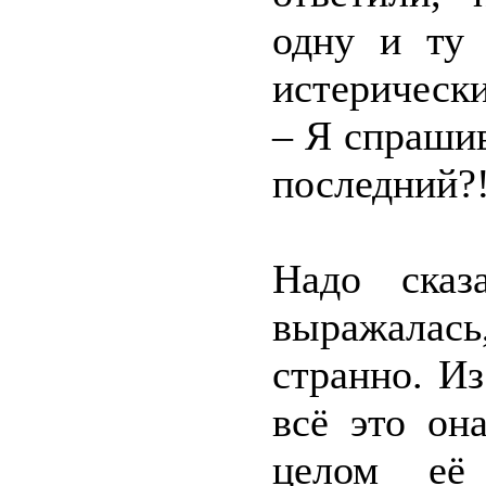
одну и ту 
истерически
– Я спрашив
последний?
Надо сказ
выражалас
странно. Из
всё это он
целом её