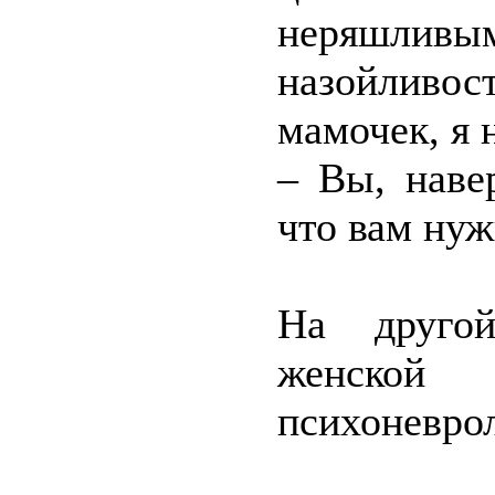
неряшли
назойливос
мамочек, я 
– Вы, наве
что вам нуж
На другой
женской к
психоневро