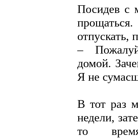
Посидев с 
прощатьс
отпускать, 
– Пожалуй
домой. Зач
Я не сумас
В тот раз 
недели, зат
то врем