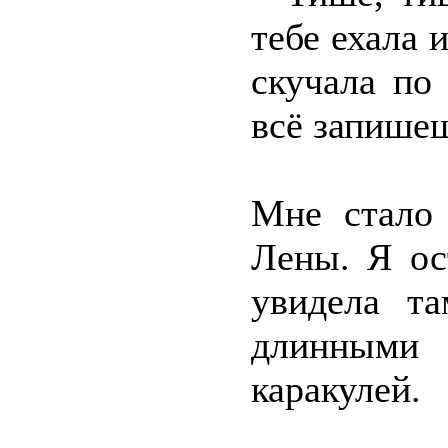
тебе ехала и
скучала по
всё запише
Мне стало 
Лены. Я ос
увидела т
длинным
каракулей.