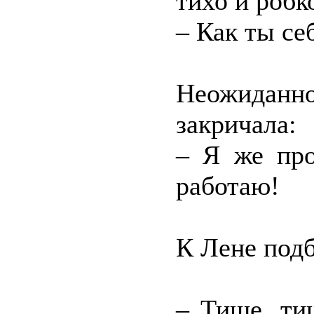
тихо и робк
– Как ты се
Неожиданн
закричала:
– Я же про
работаю!
К Лене подб
– Тише, ти