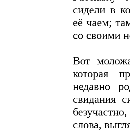
сидели в к
её чаем; та
со своими 
Вот моложа
которая п
недавно р
свидания с
безучастно
слова, выгл