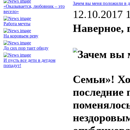
Зачем вы меня положили в 
«Оказывается, любовник – это
12.10.2017 
весело»
Работа мечты
Наверное, 
На коровьем реву
До сих пор таит обиду
И пусть все дети в детдом
попадут!
Семьи»! Хоч
последние 
поменялось
нездоровы