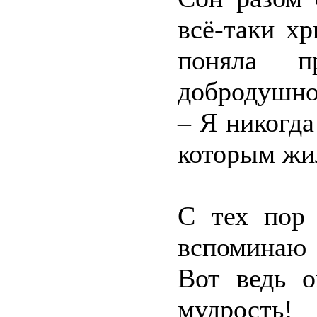
всё-таки х
поняла п
добродушно
– Я никогда
которым жил
С тех пор 
вспоминаю 
Вот ведь о
мудрость!