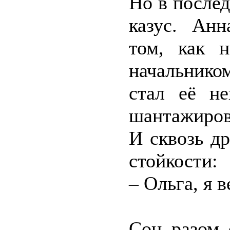
Но в после
казус. Анн
том, как 
начальнико
стал её не
шантажиров
И сквозь д
стойкости:
– Ольга, я 
Сон разом 