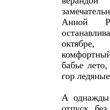
верандой
замечатель
Анной Р
останавли
октябре,
комфортный
бабье лето,
гор ледяные
А однажды
отпуск бе