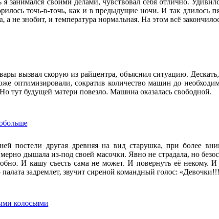
ь я занимался своими делами, чувствовал себя отлично. Удивилс
орилось точь-в-точь, как и в предыдущие ночи. И так длилось пя
а, а не знобит, и температура нормальная. На этом всё закончилос
ары вызвал скорую из райцентра, объяснил ситуацию. Дескать, 
оже оптимизировали, сократив количество машин до необходи
Но тут будущей матери повезло. Машина оказалась свободной.
побольше
ней постели другая древняя на вид старушка, при более вни
, мерно дышала из-под своей масочки. Явно не страдала, но без
добно. И кашу съесть сама не может. И повернуть её некому. И 
 палата задремлет, звучит сиреной командный голос: «Девочки!!
ыми колосьями