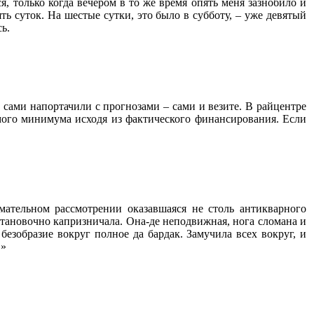
я, только когда вечером в то же время опять меня зазнобило и
ть суток. На шестые сутки, это было в субботу, – уже девятый
ь.
сами напортачили с прогнозами – сами и везите. В райцентре
мого минимума исходя из фактического финансирования. Если
мательном рассмотрении оказавшаяся не столь антикварного
остановочно капризничала. Она-де неподвижная, нога сломана и
безобразие вокруг полное да бардак. Замучила всех вокруг, и
!»