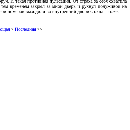
руч. И такая противная пульсация. От страха за себя схватила
 тем временем закрыл за мной дверь и рухнул полуживой на
двери номеров выходили во внутренний дворик, окна – тоже.
ющая
>
Последняя
>>