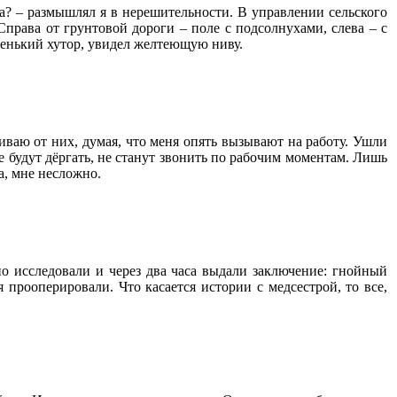
да? – размышлял я в нерешительности. В управлении сельского
права от грунтовой дороги – поле с подсолнухами, слева – с
енький хутор, увидел желтеющую ниву.
иваю от них, думая, что меня опять вызывают на работу. Ушли
не будут дёргать, не станут звонить по рабочим моментам. Лишь
а, мне несложно.
но исследовали и через два часа выдали заключение: гнойный
прооперировали. Что касается истории с медсестрой, то все,