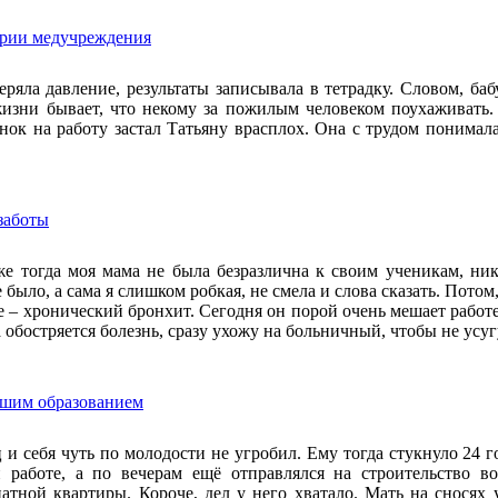
ории медучреждения
еряла давление, результаты записывала в тетрадку. Словом, ба
жизни бывает, что некому за пожилым человеком поухаживать.
онок на работу застал Татьяну врасплох. Она с трудом понимала
 заботы
е тогда моя мама не была безразлична к своим ученикам, ник
 было, а сама я слишком робкая, не смела и слова сказать. Пото
 – хронический бронхит. Сегодня он порой очень мешает работе,
обостряется болезнь, сразу ухожу на больничный, чтобы не усуг
ысшим образованием
 и себя чуть по молодости не угробил. Ему тогда стукнуло 24 
 работе, а по вечерам ещё отправлялся на строительство в
атной квартиры. Короче, дел у него хватало. Мать на сносях