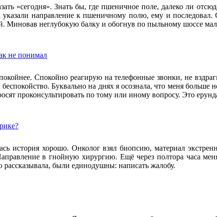
азать «сегодня». Знать бы, где пшеничное поле, далеко ли отсю
а указали направление к пшеничному полю, ему и последовал. С
й. Миновав неглубокую балку и обогнув по пыльному шоссе мал
ак не понимал
спокойнее. Спокойно реагирую на телефонные звонки, не вздраг
и беспокойство. Буквально на днях я осознала, что меня больше 
росят проконсультировать по тому или иному вопросу. Это ерунд
ерике?
ась история хорошо. Онколог взял биопсию, материал экстрен
Направление в гнойную хирургию. Ещё через полтора часа меня 
то рассказывала, были единодушны: написать жалобу.