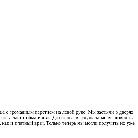
ща с громадным перстнем на левой руке. Мы застыли в дверях,
илось, часто обманчиво. Докторша выслушала меня, поводила
 как и платный врач. Только теперь мы могли получить их уже