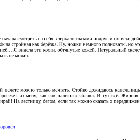
 начала смотреть на себя в зеркало глазами подруг и поняла: де
была стройная как берёзка. Ну, ножки немного полноваты, но это
з неё… Я видела эти кости, обтянутые кожей. Натуральный скеле
ать не может.
й палате можно только мечтать. Стойко дожидаюсь капельниц
брызжет из меня, как сок налитого яблока. И тут всё. Жирная
бирай! На лестницу, бегом, если так можно сказать о передвиже
доровел