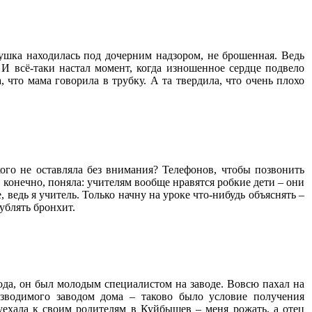
бушка находилась под дочерним надзором, не брошенная. Ведь
 И всё-таки настал момент, когда изношенное сердце подвело
, что мама говорила в трубку. А та твердила, что очень плохо
ого не оставляла без внимания? Телефонов, чтобы позвонить
м, конечно, поняла: учителям вообще нравятся робкие дети – они
 ведь я учитель. Только начну на уроке что-нибудь объяснять –
ублять бронхит.
года, он был молодым специалистом на заводе. Вовсю пахал на
озводимого заводом дома – таково было условие получения
 уехала к своим родителям в Куйбышев – меня рожать, а отец