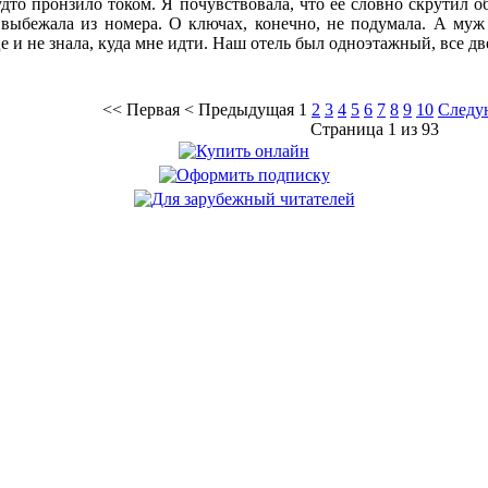
удто пронзило током. Я почувствовала, что её словно скрутил об
выбежала из номера. О ключах, конечно, не подумала. А муж
це и не знала, куда мне идти. Наш отель был одноэтажный, все 
<<
Первая
<
Предыдущая
1
2
3
4
5
6
7
8
9
10
Следу
Страница 1 из 93