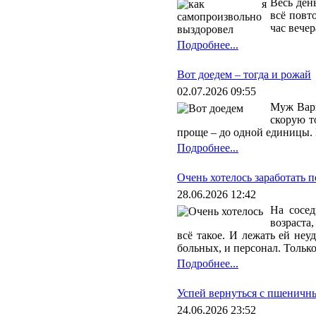
Весь ден
всё повт
час вечер
Подробнее...
Вот доедем – тогда и рожай
02.07.2026 09:55
Муж Варв
скорую т
проще – до одной единицы. 
Подробнее...
Очень хотелось заработать 
28.06.2026 12:42
На сосед
возраста
всё такое. И лежать ей неу
больных, и персонал. Только
Подробнее...
Успей вернуться с пшеничн
24.06.2026 23:52