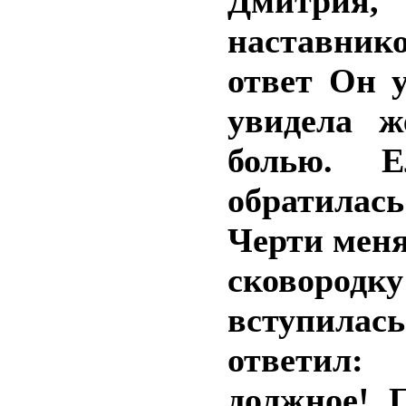
Дмитрия,
наставник
ответ Он 
увидела ж
болью. 
обратилась
Черти меня
сковород
вступилась
ответил:
должное! 