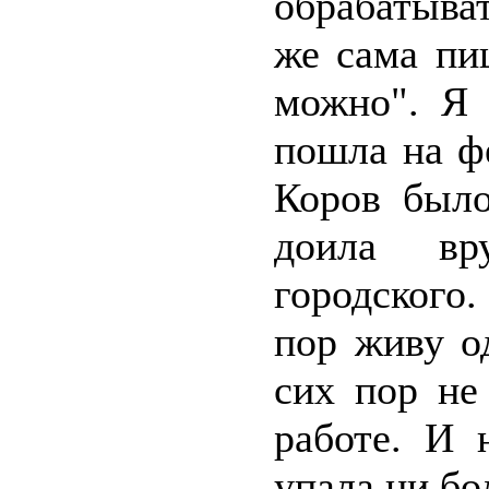
обрабатыва
же сама пи
можно". Я 
пошла на ф
Коров было
доила в
городского.
пор живу о
сих пор не
работе. И 
упала ни бо