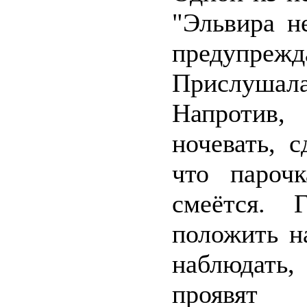
"Эльвира н
предупрежд
Прислушала
Напротив,
ночевать, с
что пароч
смеётся. 
положить н
наблюдать
проявят п