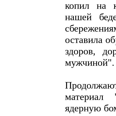
копил на к
нашей бед
сбережени
оставила об
здоров, до
мужчиной".
Продолжа
материал 
ядерную бо