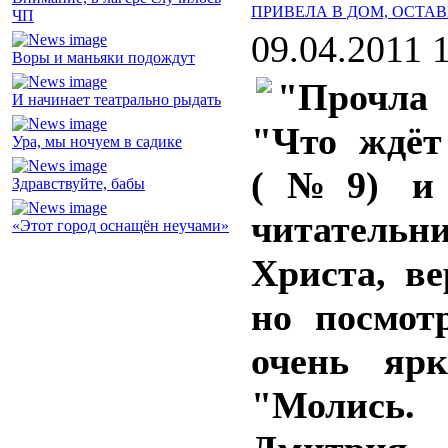
ПРИВЕЛА В ДОМ, ОСТА
ЧП
09.04.2011 
Воры и маньяки подождут
"Прочла
И начинает театрально рыдать
"Что ждёт
Ура, мы ночуем в садике
(№9) и в
Здравствуйте, бабы
читательн
«Этот город оснащён неучами»
Христа, ве
но посмот
очень ярк
"Молись. 