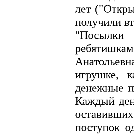
лет ("Откр
получили вт
"Посылк
ребятиш
Анатольевн
игрушке, 
денежные п
Каждый ден
оставивших
поступок о