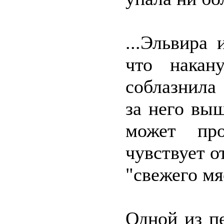
...Эльвира
что накан
соблазнила
за него выш
может пр
чувствует о
"свежего мя
Одной из п