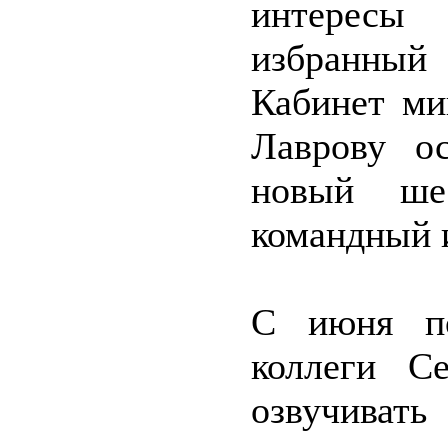
интересы
избранный 
Кабинет ми
Лаврову о
новый ше
командный и
С июня по
коллеги С
озвучиват