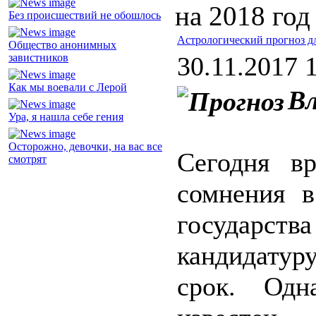
на 2018 год
Без происшествий не обошлось
Астрологический прогноз дл
Общество анонимных
завистников
30.11.2017 
Как мы воевали с Лерой
В
Ура, я нашла себе гения
Осторожно, девочки, на вас все
Сегодня в
смотрят
сомнения в
государства
кандидатур
срок. Одн