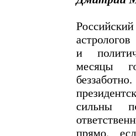
Российский
астрологов
и политич
месяцы го
беззабот
президентс
сильны по
ответствен
прямо, ес