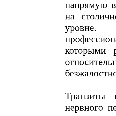
напрямую в
на столичн
уровне. 
професси
которыми р
относите
безжалостно
Транзиты 
нервного п