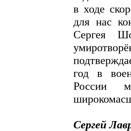
в ходе ско
для нас ко
Сергея Шо
умиротво
подтверждае
год в вое
России м
широкомасш
Сергей Лав