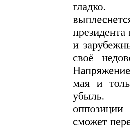
гладко. 
выплеснетс
президента 
и зарубежн
своё ­недо
Напряжение
мая и толь
убыль. О
оппозиции 
сможет пере