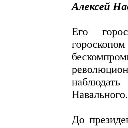
Алексей На
Его горос
гороскоп
бескомпро
революци
наблюдать
Навального.
До президе