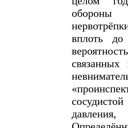
целом го
обороны 
нервотрёпк
вплоть до
вероятность
связанных 
невнима
«проинспек
сосудистой
давления,
Определён