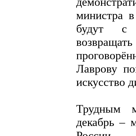
демонстрат
министра в
будут с 
возвращ
проговорё
Лаврову по
искусство д
Трудным м
декабрь – 
России с