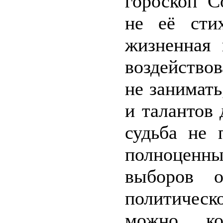
гороскоп С
не её сти
жизненная 
воздейство
не занимат
и талантов 
судьба не 
полноценн
выборов о
политичес
можно кон