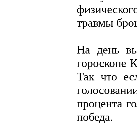
физическог
травмы бро
На день вы
гороскопе 
Так что ес
голосован
процента го
победа.