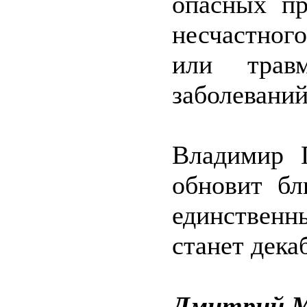
опасных пр
несчастног
или трав
заболеваний
Владимир 
обновит бл
единственн
станет дека
Дмитрий М