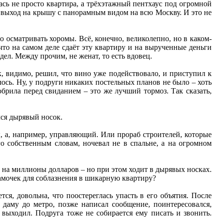
лась не просто квартира, а трёхэтажный пентхаус под огромной
й выход на крышу с панорамным видом на всю Москву. И это не
 осматривать хоромы. Всё, конечно, великолепно, но в каком-
что на самом деле сдаёт эту квартиру и на вырученные деньги
дел. Между прочим, не женат, то есть вдовец.
, видимо, решил, что вино уже подействовало, и приступил к
алось. Ну, у подруги никаких постельных планов не было – хоть
обрила перед свиданием – это же лучший тормоз. Так сказать,
лся дырявый носок.
ы, а, например, управляющий. Или прораб строителей, которые
его собственным словам, ночевал не в спальне, а на огромном
ь на миллионы долларов – но при этом ходит в дырявых носках.
мочек для соблазнения в шикарную квартиру?
тся, довольна, что поостереглась упасть в его объятия. После
 даму до метро, позже написал сообщение, поинтересовался,
 выходил. Подруга тоже не собирается ему писать и звонить.