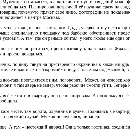
 Мужчине за пятьдесят, в анкете почти пусто: сведений мало, ф
али общаться. Планировали встречу. Я её научила: сразу на свида
 товарищ почему-то прячет своё лицо, фотографии не показыва
сейчас живёт в центре Москвы.
ть: мол, заходи, шашлык пожарим. Да-да, уверял, что у него квар
рыше специальную площадку под барбекю обустраивает, предс
условия. А там, где он раньше обитал, у него якобы ещё одна о
ила с ним встретиться, просто взглянуть на кавалера. Ждала 
я и просил дождаться.
чок, по виду тянул на престарелого охранника в какой-нибудь
рточке и джинсах с «бахромой» внизу. С пакетом под мышкой, в 
 всё-таки прогуляться с ним, поговорить. Может, он человек хо
ремонт, я там дверь не запер, чтобы рабочие смогли уйти. Теперь 
 всё же идти в квартиру она не планировала. А поскольку я всё
сообщила.
хом месте, там ворота, охранник в будке. Поднялись в квартиру
 – на всякий случай. Мужик послушался, не запер.
ище. А там – настоящий дворец! Одна только гостиная, соединё