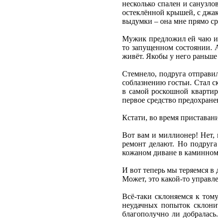
несколько спален и санузло
остеклённой крышей, с джак
выдумки – она мне прямо ср
Мужик предложил ей чаю или
то запущенном состоянии. А
живёт. Якобы у него раньше 
Стемнело, подруга отправи
соблазнению гостьи. Стал ск
в самой роскошной квартире
первое средство предохранен
Кстати, во время приставан
Вот вам и миллионер! Нет, 
ремонт делают. Но подруга 
кожаном диване в каминном 
И вот теперь мы теряемся в
Может, это какой-то управ
Всё-таки склоняемся к тому
неудачных попыток склонит
благополучно ли добралась.