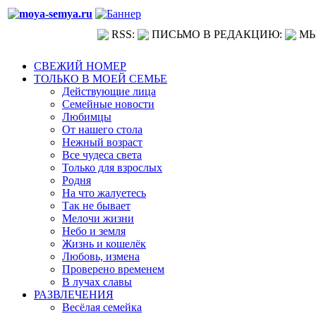
RSS:
ПИСЬМО В РЕДАКЦИЮ:
МЫ
СВЕЖИЙ НОМЕР
ТОЛЬКО В МОЕЙ СЕМЬЕ
Действующие лица
Семейные новости
Любимцы
От нашего стола
Нежный возраст
Все чудеса света
Только для взрослых
Родня
На что жалуетесь
Так не бывает
Мелочи жизни
Небо и земля
Жизнь и кошелёк
Любовь, измена
Проверено временем
В лучах славы
РАЗВЛЕЧЕНИЯ
Весёлая семейка