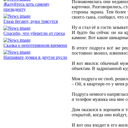
Познакомилась они недавно.
Жалуйтесь хоть самому
карточки. Разговорились, ст
президенту
стороны экрана. Тем более
своего сына, сообщил, что 
Глаза бегают, руки трясутся
Ну и стал её в гости зазыва
И будто бы сейчас он на к
Спасибо, что уберегли от греха
камине. Вот какие шикарные 
Сказка о непотерянном времени
В итоге подруга всё же реш
постоянно звонил, извинялс
Направьте думки в другое русло
И вот явился: обычный мужи
объектам. В задрипанной ку
Моя подруга не сноб, решила
– Ой, в квартире-то у меня 
Подруга немного напряглась,
и телефон мужика она мне 
Дом оказался в хорошем и ти
открытой, когда они войдут,
И вот она входит в его жил