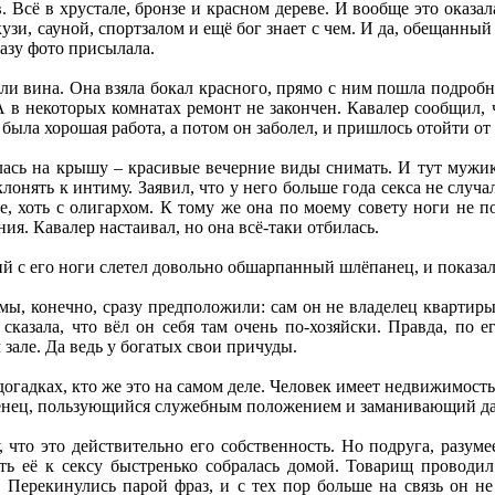
в. Всё в хрустале, бронзе и красном дереве. И вообще это оказа
узи, сауной, спортзалом и ещё бог знает с чем. И да, обещанны
азу фото присылала.
 вина. Она взяла бокал красного, прямо с ним пошла подробно
 в некоторых комнатах ремонт не закончен. Кавалер сообщил, 
была хорошая работа, а потом он заболел, и пришлось отойти от 
лась на крышу – красивые вечерние виды снимать. И тут мужик
лонять к интиму. Заявил, что у него больше года секса не случ
, хоть с олигархом. К тому же она по моему совету ноги не п
ия. Кавалер настаивал, но она всё-таки отбилась.
ий с его ноги слетел довольно обшарпанный шлёпанец, и показа
мы, конечно, сразу предположили: сам он не владелец квартир
сказала, что вёл он себя там очень по-хозяйски. Правда, по 
зале. Да ведь у богатых свои причуды.
 догадках, кто же это на самом деле. Человек имеет недвижимост
ленец, пользующийся служебным положением и заманивающий да
, что это действительно его собственность. Но подруга, разумее
ь её к сексу быстренько собралась домой. Товарищ проводил
 Перекинулись парой фраз, и с тех пор больше на связь он не