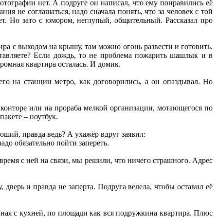
отографии нет. А подруге он написал, что ему понравились её
ния не соглашаться, надо сначала понять, что за человек с той
ет. Но зато с юмором, неглупый, общительный. Рассказал про
тира с выходом на крышу, там можно огонь развести и готовить.
тавляете? Если дождь, то не проблема пожарить шашлык и в
громная квартира осталась. И домик.
его на станции метро, как договорились, а он опаздывал. Но
 конторе или на прораба мелкой организации, мотающегося по
пакете – ноутбук.
роший, правда ведь? А ухажёр вдруг заявил:
надо обязательно пойти запереть.
 время с ней на связи, мы решили, что ничего страшного. Адрес
, дверь и правда не заперта. Подруга велела, чтобы оставил её
нная с кухней, по площади как вся подружкина квартира. Плюс