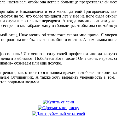
ела, настаивал, чтобы она легла в больницу, предоставлял ей мес
аря заботе Николаевича и его жены, да ещё Григорьевича, з
есмотря на то, что более тридцати лет у неё на ноге была откр
изни случались сильные передряги. А когда мамин организм уж
 сестре – и мы забрали маму из больницы, чтобы она спокойно у
мой отец, Николаевич об этом тоже сказал мне прямо. Я уверен,
, но родным не объясняет спокойно и внятно. А нам самим понят
фессионалы! И именно в силу своей профессии иногда кажутс
с деньги выбивают. Побойтесь Бога, люди! Они своих нервов, с
никами» обзываем или ещё похуже.
 решать, как относиться к нашим врачам, тем более что они, ка
чам Отливанчик. А также хочу выразить уверенность в том, 
ентов родными людьми.