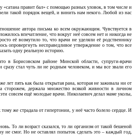
ну «сатана правит бал» с помощью разных уловок, в том числе и
ели такой порядок вещей, и винить нам некого. Любой из нас
отношение автора письма ко всем окружающим. Чувствуется в
ложилось впечатление, что вокруг неё совсем нет и никогда не
осто её возмутило то, что врачи не уделяли её родственнику
ось опровергнуть несправедливое утверждение о том, что все
казать одну реальную историю.
то в Борисовском районе Минской области, супруги-врачи
н сразу стал чуть ли не родным человеком, и мы все звали его
е лет пять как была открытая рана, которая не заживала ни от
ла сторожем, держала множество всякой живности в личном
 эти совсем ещё молодые врачи. Николаевич делал маме уколы,
 тому же страдала от гипертонии, у неё часто болело сердце. И
новь. То ли возраст сказался, то ли организм от такой бешеной
ану не смог. Но не оставлял попыток сделать это – каждый год,