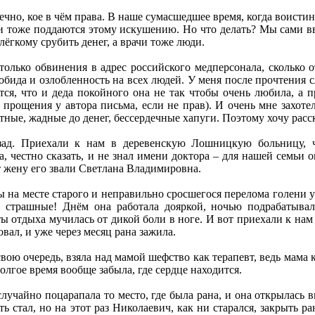
ечно, кое в чём права. В наше сумасшедшее время, когда воисти
и тоже поддаются этому искушению. Но что делать? Мы сами вв
ёгкому срубить денег, а врачи тоже люди.
только обвинения в адрес российского медперсонала, сколько 
 обида и озлобленность на всех людей. У меня после прочтения с
я, что и деда покойного она не так чтобы очень любила, а пр
рощения у автора письма, если не прав). И очень мне захотел
тные, жадные до денег, бессердечные хапуги. Поэтому хочу расс
зад. Приехали к нам в деревенскую Лошницкую больницу, ч
, честно сказать, и не знал имени доктора – для нашей семьи о
 жену его звали Светлана Владимировна.
 на месте старого и неправильно сросшегося перелома голени уж
и страшные! Днём она работала дояркой, ночью подрабатыва
ты отдыха мучилась от дикой боли в ноге. И вот приехали к нам
вал, и уже через месяц рана зажила.
ою очередь, взяла над мамой шефство как терапевт, ведь мама к
долгое время вообще забыла, где сердце находится.
лучайно поцарапала то место, где была рана, и она открылась в
ь стал, но на этот раз Николаевич, как ни старался, закрыть р