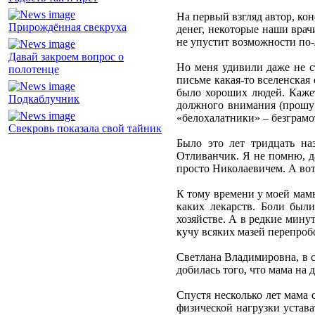
На первый взгляд автор, кон
Прирождённая свекруха
денег, некоторые наши врач
не упустит возможности по-л
Давай закроем вопрос о
Но меня удивили даже не с
полотенце
письме какая-то вселенская
было хороших людей. Кажетс
Подкаблучник
должного внимания (прошу п
«белохалатники» – безграмо
Свекровь показала свой тайник
Было это лет тридцать на
Отливанчик. Я не помню, да
просто Николаевичем. А вот
К тому времени у моей мамы
каких лекарств. Боли был
хозяйстве. А в редкие мину
кучу всяких мазей перепробо
Светлана Владимировна, в св
добилась того, что мама на 
Спустя несколько лет мама с
физической нагрузки устават