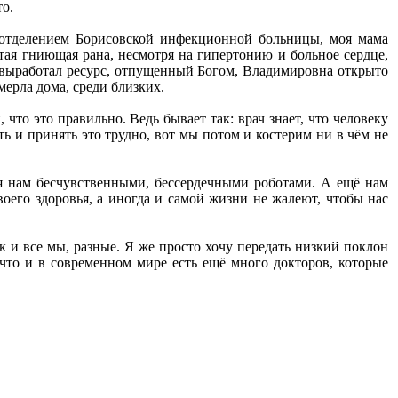
то.
авотделением Борисовской инфекционной больницы, моя мама
ытая гниющая рана, несмотря на гипертонию и больное сердце,
е выработал ресурс, отпущенный Богом, Владимировна открыто
мерла дома, среди близких.
 что это правильно. Ведь бывает так: врач знает, что человеку
ь и принять это трудно, вот мы потом и костерим ни в чём не
я нам бесчувственными, бессердечными роботами. А ещё нам
воего здоровья, а иногда и самой жизни не жалеют, чтобы нас
к и все мы, разные. Я же просто хочу передать низкий поклон
что и в современном мире есть ещё много докторов, которые