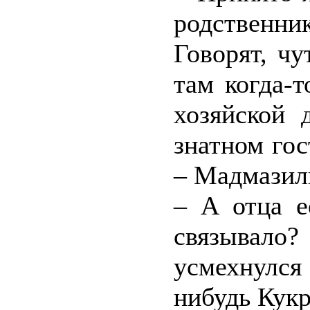
родственни
Говорят, ч
там когда-
хозяйской 
знатном гос
– Мадмазил
– А отца е
связывало
усмехнулся 
нибудь Кукр