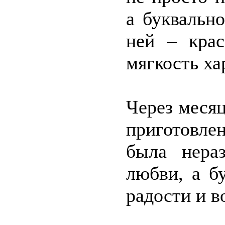
а буквальн
ней – крас
мягкость х
Через месяц
приготовле
была нера
любви, а б
радости и в