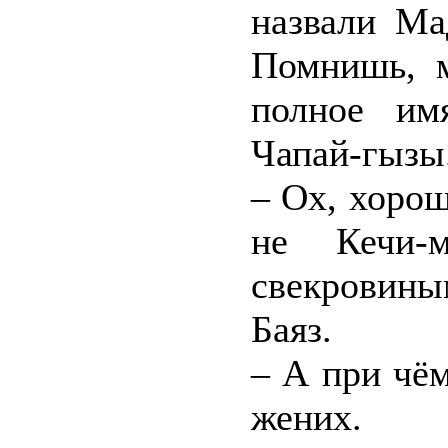
назвали Ма
Помнишь, м
полное им
Чапай-гызы
– Ох, хорош
не Кечи-
свекровины
Баяз.
– А при чём
жених.