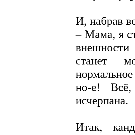
И, набрав в
– Мама, я с
внешности 
станет м
нормальное
но-е! Всё
исчерпана.
Итак, канд