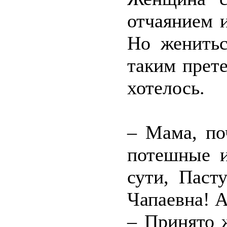
отчаянием 
Но женитьс
таким прет
хотелось.
– Мама, по
потешные и
сути, Паст
Чапаевна! А
– Принято 