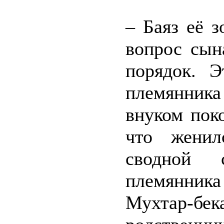
– Баяз её з
вопрос сын
порядок. Э
племянник
внуком пок
что женил
сводной с
племянник
Мухтар-б