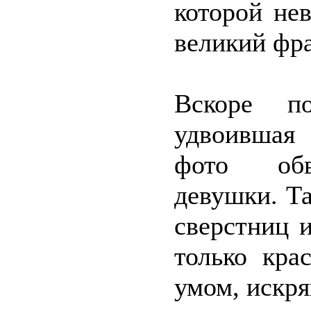
которой не
великий фра
Вскоре по
удвоившая
фото обво
девушки. Та
сверстниц 
только кра
умом, искря