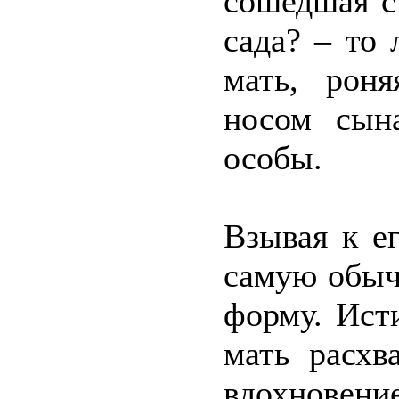
сошедшая с 
сада? – то 
мать, рон
носом сын
особы.
Взывая к ег
самую обыч
форму. Ист
мать расхв
вдохновени