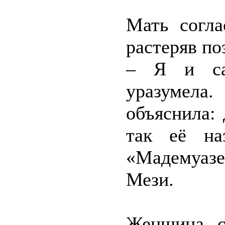
Мать согла
растеряв по
– Я и сам
уразумел
объяснила: 
так её на
«Мадемуазе
Мези.
Женщина с