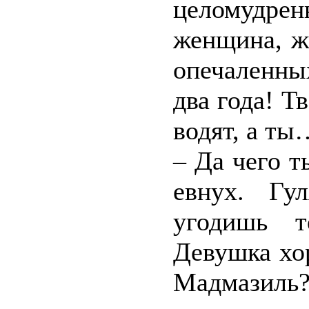
целомудре
женщина, ж
опечаленны
два года! Т
водят, а ты
– Да чего 
евнух. Гу
угодишь т
Девушка хор
Мадмазиль