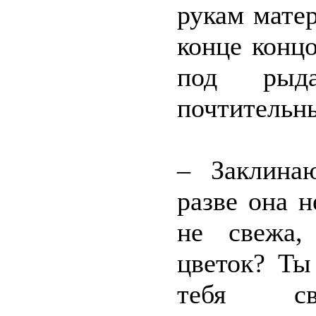
рукам матер
конце конц
под рыд
почтительн
– Заклина
разве она н
не свежа,
цветок? Ты
тебя све