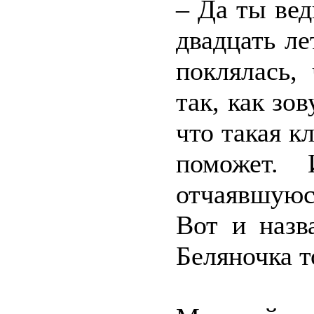
– Да ты вед
двадцать ле
поклялась,
так, как зов
что такая к
поможет.
отчаявшуюс
Вот и назв
Беляночка т