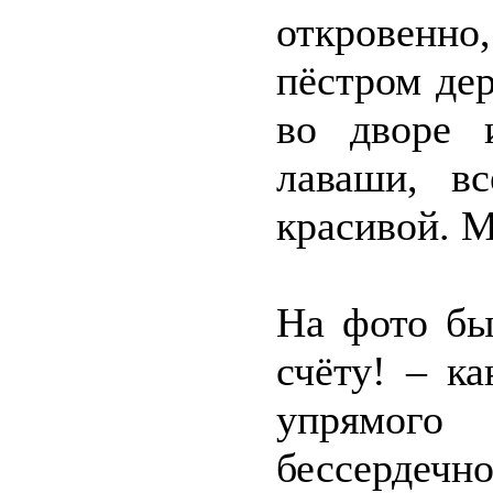
откровенно
пёстром де
во дворе 
лаваши, в
красивой. М
На фото бы
счёту! – к
упрямого 
бессердечн