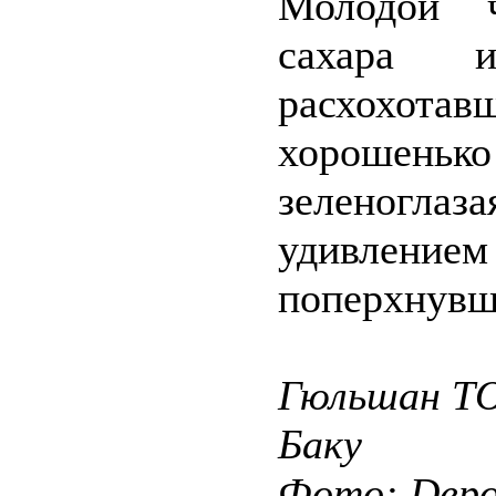
Молодой ч
сахара 
расхохот
хорошенько
зеленоглаз
удивление
поперхнувш
Гюльшан Т
Баку
Фото: Depos