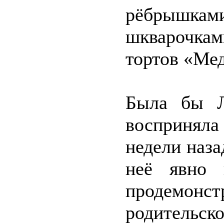
рёбрышкам
шкварочкам
тортов «Ме
Была бы Л
восприняла
недели наза
неё явно 
продемонст
родительс