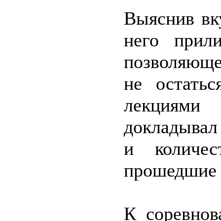
Выяснив вк
него прил
позволяюще
не остатьс
лекциям
докладывал 
и количес
прошедшие 
К соревнов