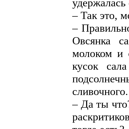
удержалась 
– Так это, 
– Правильн
Овсянка с
молоком и 
кусок сал
подсолнечн
сливочного.
– Да ты что
раскритико