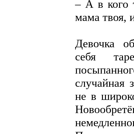
– А в кого 
мама твоя, 
Девочка о
себя таре
посыпанн
случайная 
не в широк
Новообре
немедле