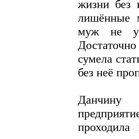
жизни без 
лишённые м
муж не у
Достаточно
сумела стат
без неё про
Данчину
предприят
проходила 