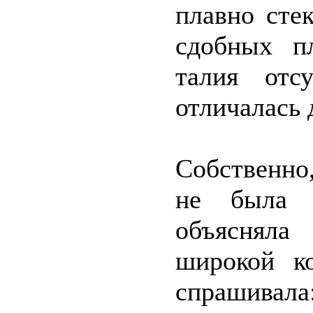
плавно сте
сдобных п
талия отс
отличалась
Собственно
не была 
объяснял
широкой к
спрашивала