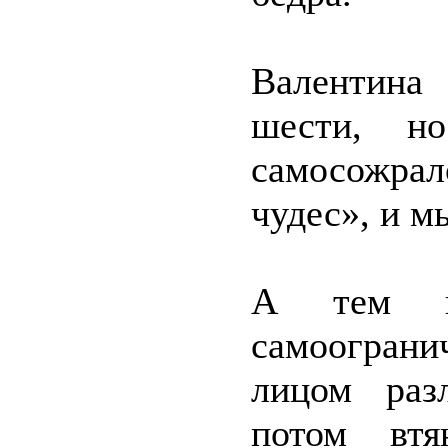
Валентина 
шести, н
самосожрал
чудес», и м
А тем в
самоограни
лицом разл
потом втя