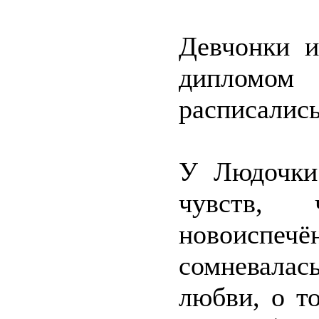
Девчонки и
дипломо
расписались
У Людочки
чувств,
новоиспеч
сомневалась
любви, о то