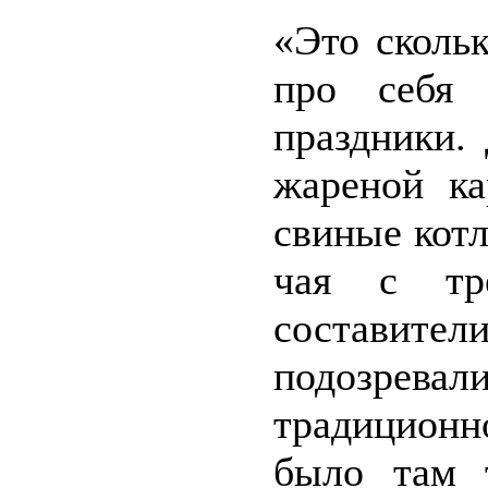
«Это сколь
про себя 
праздники.
жареной ка
свиные котл
чая с тр
составите
подозрев
традицион
было там 