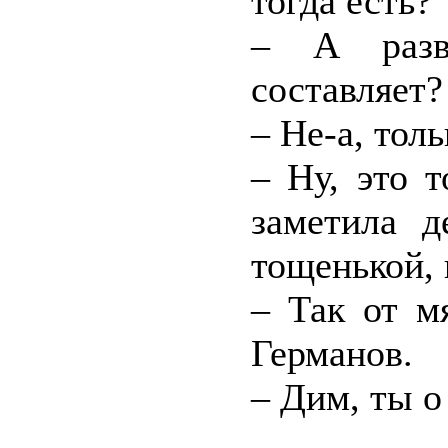
тогда есть?
– А разв
составляет?
– Не-а, тол
– Ну, это 
заметила д
тощенькой,
– Так от м
Германов.
– Дим, ты о