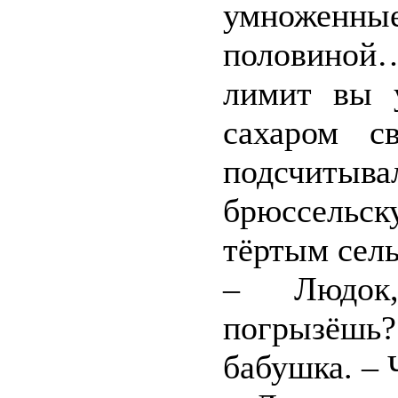
умноженн
половиной
лимит вы 
сахаром с
подсчиты
брюссель
тёртым сель
– Людок
погрызёшь
бабушка. – 