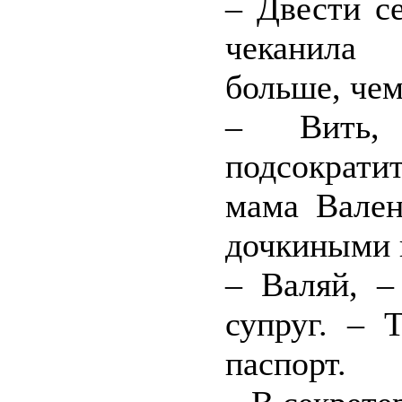
– Двести с
чеканила 
больше, чем
– Вить,
подсократи
мама Вален
дочкиными 
– Валяй, –
супруг. – 
паспорт.