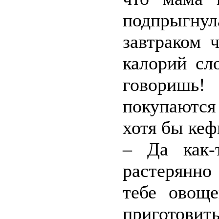
подпрыгну
завтраком 
калорий сл
говоришь!
покупаются
хотя бы кеф
– Да как-
растерянно
тебе овоще
приготовить