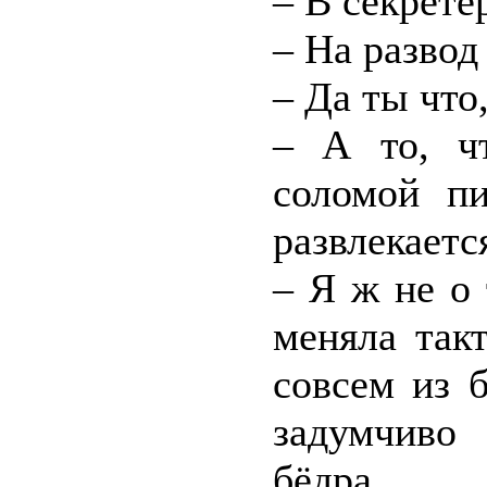
– В секрете
– На развод
– Да ты что
– А то, ч
соломой пи
развлекаетс
– Я ж не о 
меняла так
совсем из 
задумчиво
бёдра.