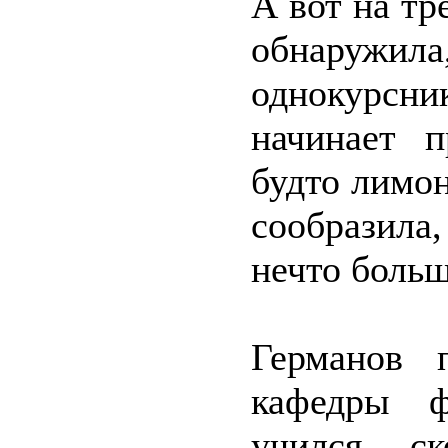
А вот на тр
обнаружи
однокурсни
начинает п
будто лимо
сообразила
нечто больш
Германов 
кафедры ф
учился, с