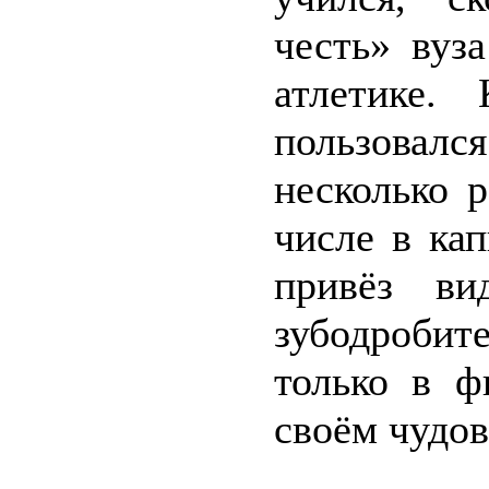
честь» вуз
атлетике.
пользова
несколько 
числе в ка
привёз ви
зубодробит
только в ф
своём чудо