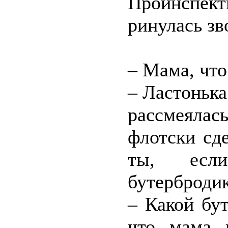
Проинспект
ринулась зв
– Мама, что
– Ластонька
рассмеялас
флотски сд
ты, если
бутербродик
– Какой бу
что мама 