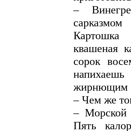
– Винегр
сарказмо
Картошка 
квашеная к
сорок восе
напихаешь 
жирнющим м
– Чем же то
– Морской 
Пять кало