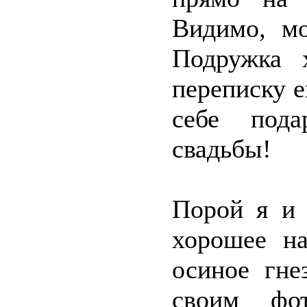
Видимо, мо
Подружка 
переписку е
себе пода
свадьбы!
Порой я и 
хорошее на
осиное гне
своим фот