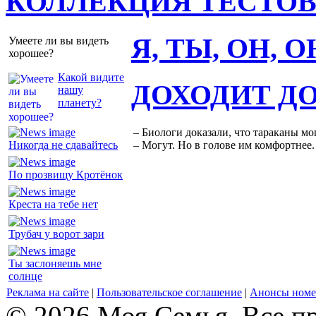
КОЛЛЕКЦИЯ ТЕСТО
Я, ТЫ, ОН, 
Умеете ли вы видеть
хорошее?
Какой видите
ДОХОДИТ Д
нашу
планету?
– Биологи доказали, что тараканы мо
Никогда не сдавайтесь
– Могут. Но в голове им комфортнее.
По прозвищу Кротёнок
Креста на тебе нет
Трубач у ворот зари
Ты заслоняешь мне
солнце
Реклама на сайте
|
Пользовательское соглашение
|
Анонсы номе
© 2026 Моя Семья. Все п