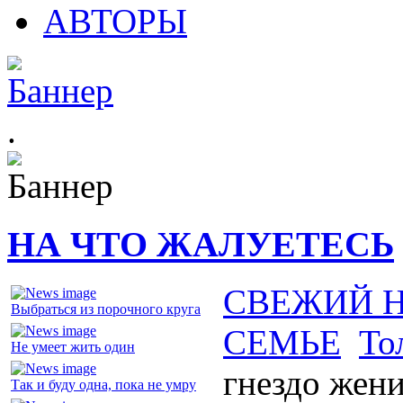
АВТОРЫ
.
НА ЧТО ЖАЛУЕТЕСЬ
СВЕЖИЙ 
Выбраться из порочного круга
СЕМЬЕ
То
Не умеет жить один
гнездо жен
Так и буду одна, пока не умру