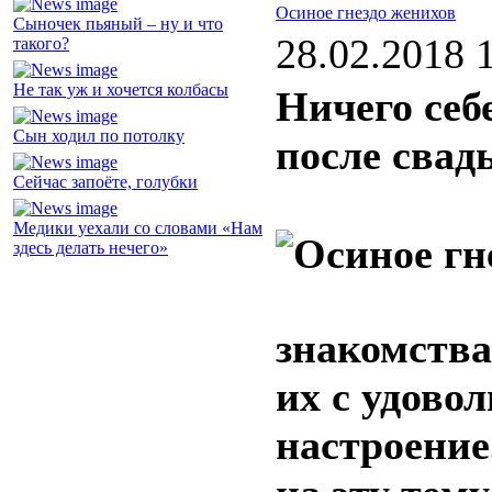
Осиное гнездо женихов
Сыночек пьяный – ну и что
28.02.2018 
такого?
Не так уж и хочется колбасы
Ничего себ
Сын ходил по потолку
после свад
Сейчас запоёте, голубки
Медики уехали со словами «Нам
здесь делать нечего»
знакомства
их с удово
настроение