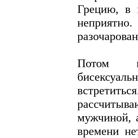
Грецию, в 
неприятно.
разочарован
Потом м
бисексуаль
встретитьс
рассчитыв
мужчиной, 
времени не