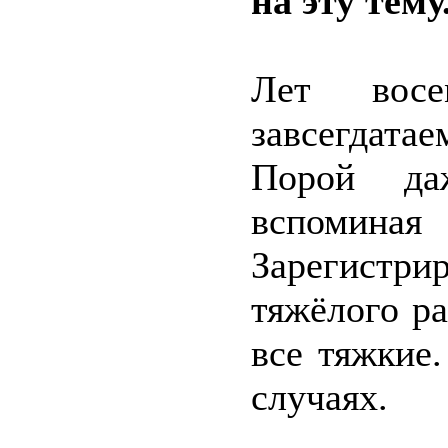
на эту тему
Лет восе
завсегдат
Порой да
вспоминая 
Зарегистр
тяжёлого ра
все тяжкие
случаях.