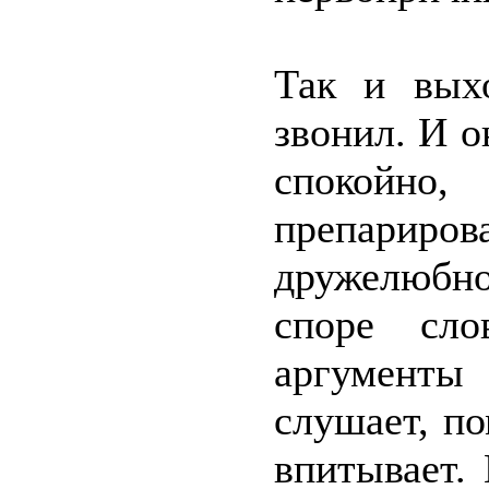
Так и выхо
звонил. И 
спокойно
препарир
дружелюбно
споре сл
аргументы
слушает, п
впитывает.