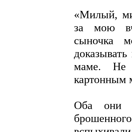
«Милый, м
за мою вч
сыночка м
доказывать
маме. Не
картонным
Оба они б
брошенно
вспыхивали,