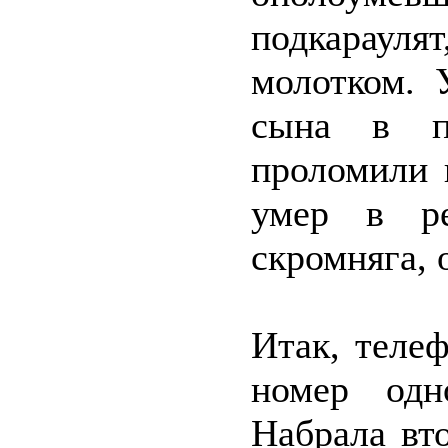
подкараул
молотком. 
сына в па
проломили 
умер в ре
скромняга, 
Итак, теле
номер одн
Набрала вт