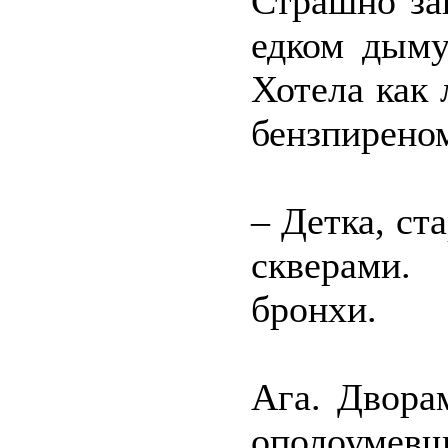
Страшно за
едком дыму
Хотела как
бензпирено
– Детка, ст
скверами.
бронхи.
Ага. Двора
ополоуме