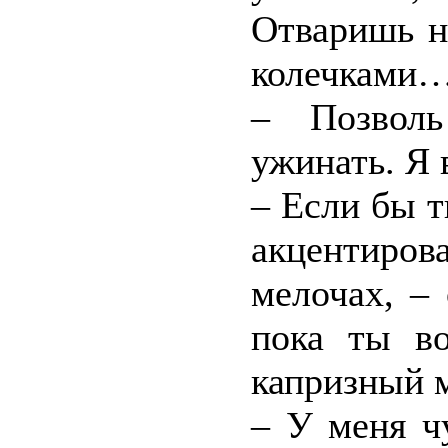
Отваришь н
колечками
– Позвол
ужинать. Я 
– Если бы 
акцентиро
мелочах, –
пока ты в
капризный 
– У меня ч