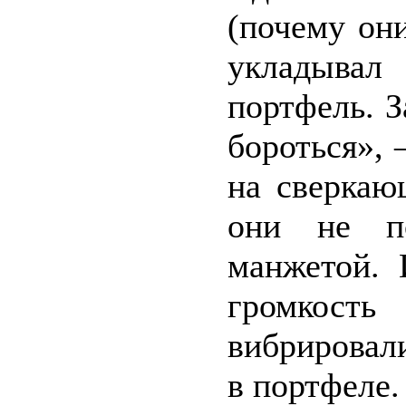
(почему он
укладывал
портфель. З
бороться», 
на сверкаю
они не по
манжетой. 
громкост
вибрировал
в портфеле.