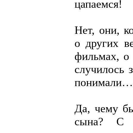
цапаемся!
Нет, они, к
о других в
фильмах, о 
случилось 
понимали…
Да, чему б
сына? С т