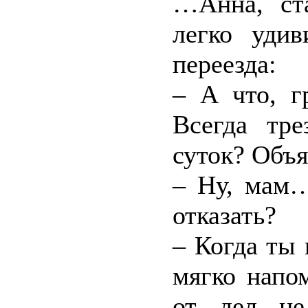
…Анна, ста
легко уди
переезда:
– А что, г
Всегда тр
суток? Объ
– Ну, мам…
отказать?
– Когда ты 
мягко напо
от дел не