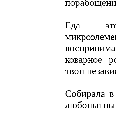
порабощения
Еда – эт
микроэлеме
восприним
коварное р
твои незави
Собирала в
любопытный