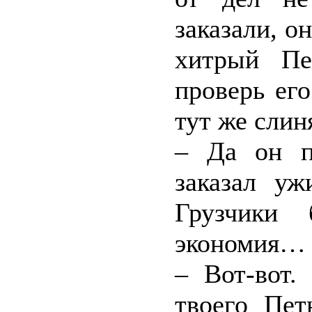
заказали, о
хитрый Пе
проверь ег
тут же слин
– Да он п
заказал уж
Грузчики
экономия…
– Вот-вот.
твоего Пет