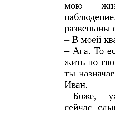
мою жиз
наблюдение
развешаны 
– В моей кв
– Ага. То е
жить по тво
ты назначае
Иван.
– Боже, – 
сейчас слы