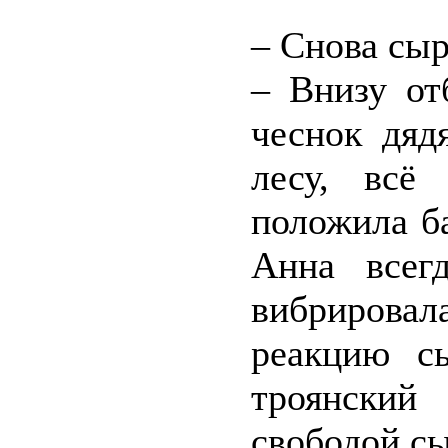
– Снова сы
– Внизу от
чеснок дяд
лесу, всё 
положила б
Анна всег
вибрировал
реакцию с
троянский
свободой сы