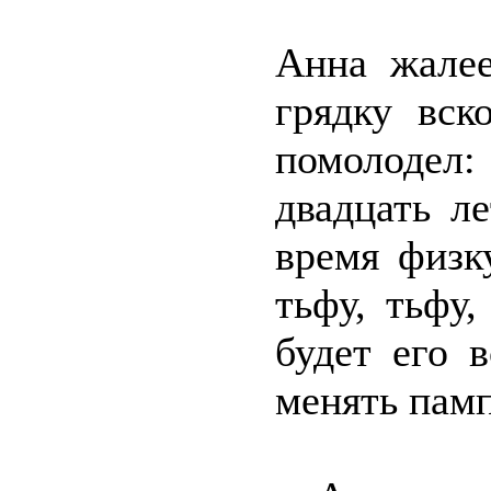
Анна жалее
грядку вск
помолодел:
двадцать л
время физк
тьфу, тьфу
будет его 
менять пам