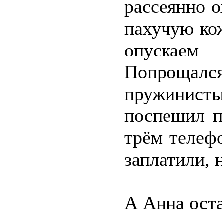
рассеянно 
пахучую ко
опускаем
Попроща
пружини
поспешил п
трём телеф
заплатили, 
А Анна оста