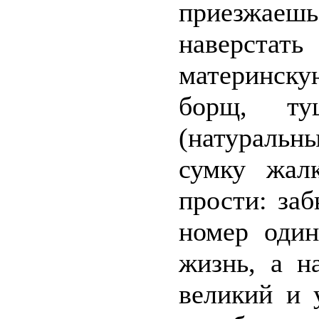
приезжа
наверста
материнск
борщ, т
(натуральн
сумку жал
прости: за
номер оди
жизнь, а н
великий и 