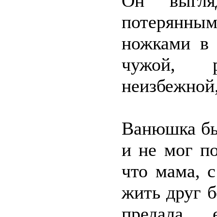
Он выгля
потерянным
ножками в 
чужой, 
неизбежной,
Ванюшка бы
и не мог п
что мама, 
жить друг б
предала 