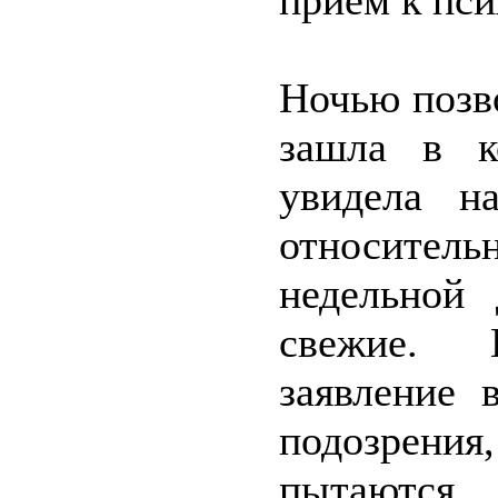
приём к пси
Ночью позво
зашла в к
увидела н
относите
недельной
свежие. 
заявление 
подозрени
пытаются