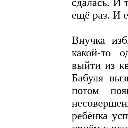
сдалась. И 
ещё раз. И 
Внучка изб
какой-то о
выйти из к
Бабуля выз
потом поя
несоверше
ребёнка ус