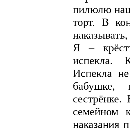
пилюлю наш
торт. В ко
наказывать,
Я – крёст
испекла. 
Испекла не
бабушке,
сестрёнке.
семейном 
наказания п