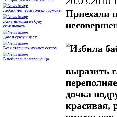
20.03.2018 
Любви нет, есть только гормоны
Приехали п
Жену никогда не буду
несоверше
обманывать
Давай сразу к делу
Всех старушек мучают сексом
Влюбилась в извращенца
выразить г
переполняе
дочка подру
красивая, 