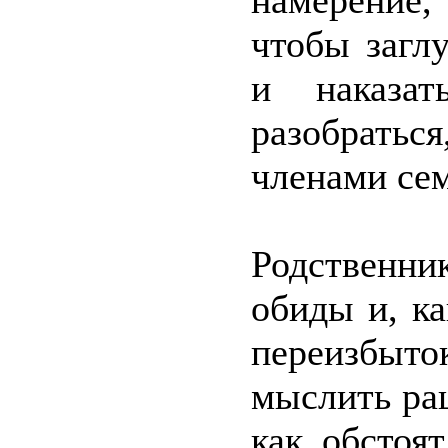
намерение,
чтобы загл
и наказат
разобратьс
членами се
Родственник
обиды и, ка
переизбыто
мыслить ра
как обстоя