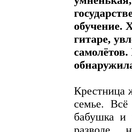
умненькая,
государств
обучение. 
гитаре, ув
самолётов.
обнаружила
Крестница 
семье. Всё
бабушка и 
разводе, 