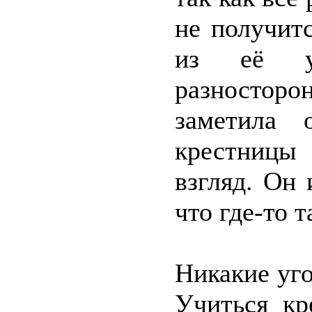
не получит
из её у
разносторон
заметила 
крестницы
взгляд. Он 
что где-то 
Никакие уг
Учиться кр