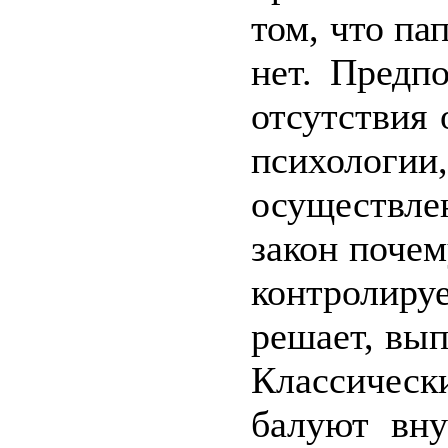
том, что па
нет. Предп
отсутствия 
психологи
осуществле
закон почем
контролиру
решает, вып
Классичес
балуют вн