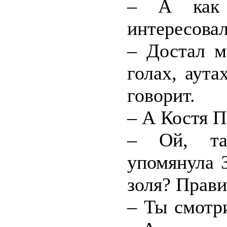
– А как 
интересовал
– Достал м
голах, аута
говорит.
– А Костя П
– Ой, та
упомянула З
золя? Прави
– Ты смотр