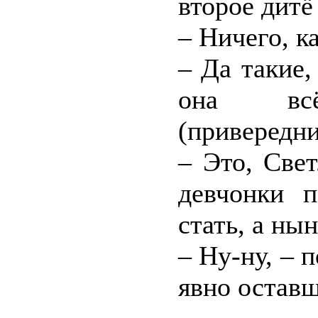
второе дитё
– Ничего, к
– Да такие,
она всё
(привереднич
– Это, Све
девчонки 
стать, а ны
– Ну-ну, – 
явно оставш