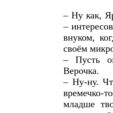
– Ну как, Я
– интересов
внуком, ко
своём микр
– Пусть о
Верочка.
– Ну-ну. Чт
времечко-т
младше тв