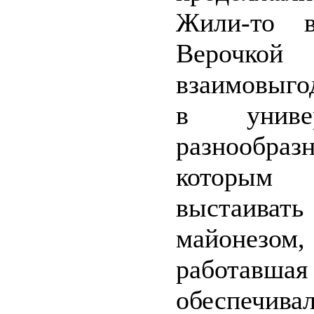
Жили-то в
Верочкой
взаимовыго
в униве
разнообраз
которым
выстаивать
майонезом,
работавша
обеспечива