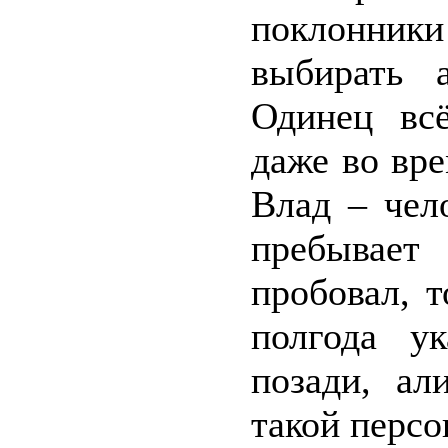
поклонник
выбирать 
Одинец всё
даже во вре
Влад – чел
пребывает 
пробовал, т
полгода у
позади, ал
такой перс