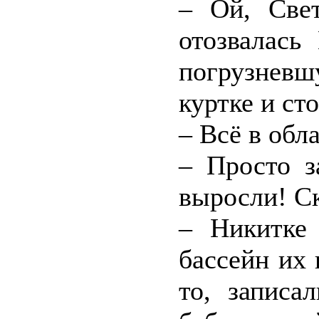
– Ой, Свет
отозвалась
погрузнев
куртке и ст
– Всё в обл
– Просто з
выросли! С
– Никитке 
бассейн их 
то, записа