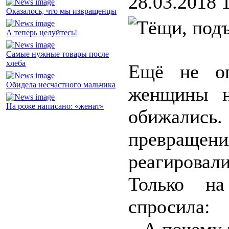
28.03.2018 
Оказалось, что мы извращенцы
А теперь целуйтесь!
Самые нужные товары после
хлеба
Ещё не оп
Обидела несчастного мальчика
женщины н
На роже написано: «женат»
обижались
превращени
реагирова
Только н
спросила: