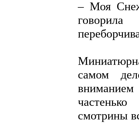
– Моя Снеж
говорил
переборчива
Миниатюрн
самом дел
вниманием
частеньк
смотрины в