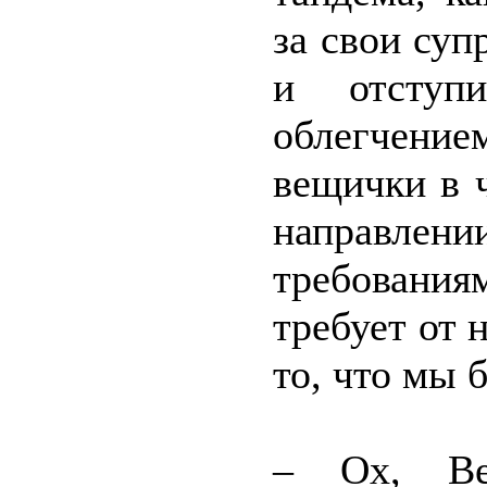
за свои суп
и отступи
облегчени
вещички в 
направл
требования
требует от 
то, что мы 
– Ох, Ве