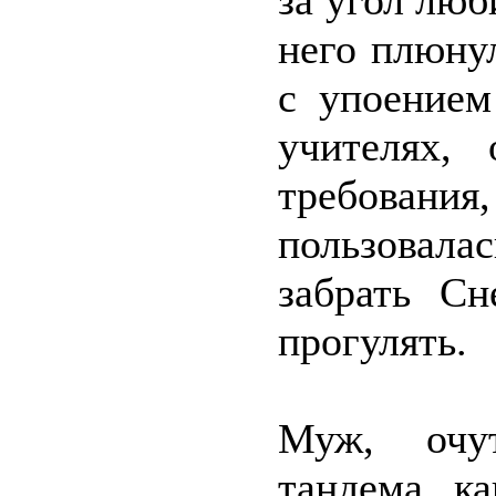
за угол люб
него плюну
с упоением
учителях,
требования
пользовал
забрать С
прогулять.
Муж, очу
тандема, к