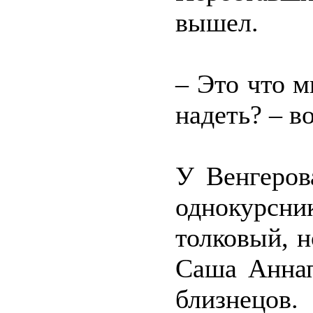
вышел.
– Это что м
надеть? – в
У Венгеров
однокурс
толковый, н
Саша Аннап
близнецов.