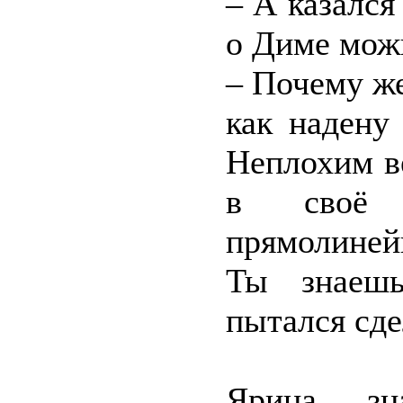
– А казался
о Диме мож
– Почему же
как надену
Неплохим в
в своё 
прямолиней
Ты знаешь
пытался сде
Ярина зн