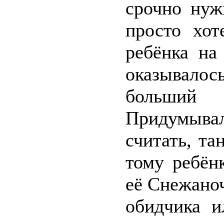
срочно нуж
просто хот
ребёнка на
оказывало
больший 
Придумывал
считать, та
тому ребён
её Снежаноч
обидчика и