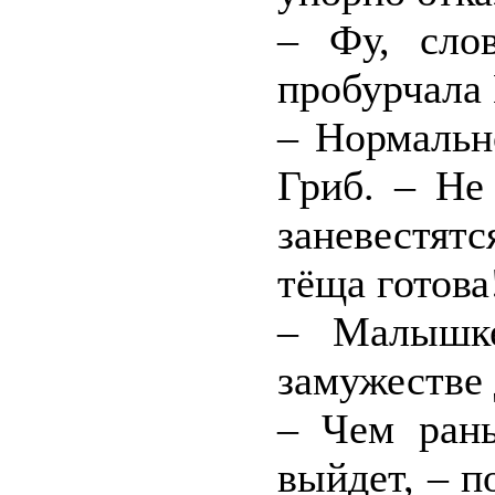
– Фу, слов
пробурчала 
– Нормальн
Гриб. – Не
заневестят
тёща готова
– Малышк
замужестве 
– Чем рань
выйдет, – п