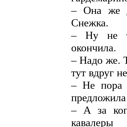
– Она же д
Снежка.
– Ну не т
окончила.
– Надо же. 
тут вдруг не
– Не пора 
предложила
– А за ко
кавалеры