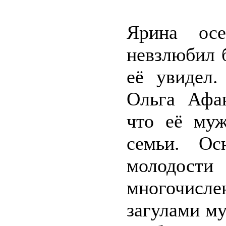
Ярина осе
невзлюбил 
её увидел.
Ольга Афан
что её муж
семьи. Ос
молодости
многочисле
загулами му