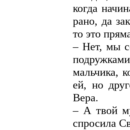
когда начин
рано, да за
то это прям
– Нет, мы 
подружкам
мальчика, 
ей, но дру
Вера.
– А твой м
спросила Св