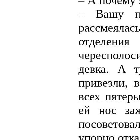
– А почему 
– Вашу па
рассмеялас
отделени
чересполос
девка. А 
привезли, 
всех пятер
ей нос за
посоветовал
упорно отка