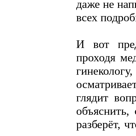
даже не на
всех подроб
И вот пред
проходя ме
гинеколог
осматривае
глядит воп
объяснить,
разберёт, ч