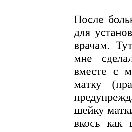
После боль
для устано
врачам. Ту
мне сдела
вместе с 
матку (пр
предупрежд
шейку матки
вкось как 