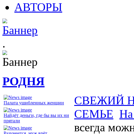
АВТОРЫ
.
РОДНЯ
СВЕЖИЙ 
Палата ушибленных женщин
СЕМЬЕ
На
Найдёт деньги, где бы вы их ни
прятали
всегда мож
Разумеется, муж врёт