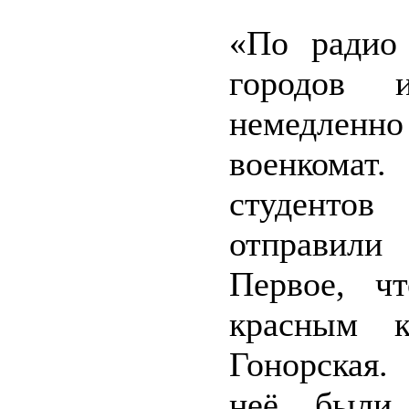
«По радио
городов 
немедлен
военкомат
студентов
отправили
Первое, ч
красным к
Гонорская.
неё были 