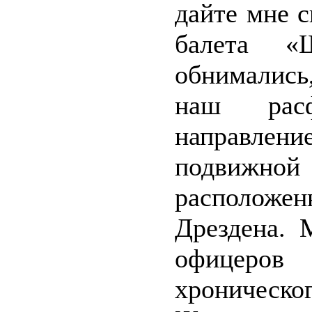
дайте мне с
балета «
обнимались
наш расф
направлен
подвижн
располож
Дрездена. 
офицеров
хроническог