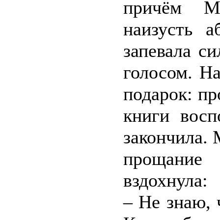
причём Ма
наизусть а
запевала с
голосом. Н
подарок: пр
книги восп
закончила.
прощание
вздохнула:
– Не знаю, 