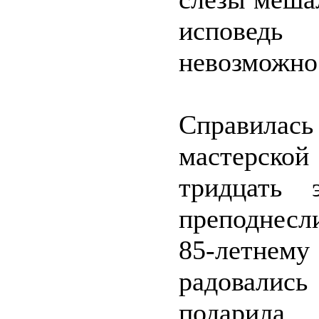
исповедь 
невозможно
Справилас
мастерско
тридцать 
преподнесл
85-летне
радовались
подарил