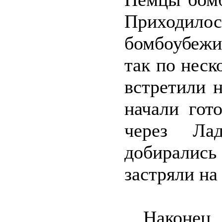
Приходил
бомбоубежищ
так по неск
встретили 
начали гот
через Ла
добиралис
застряли на
…Наконец