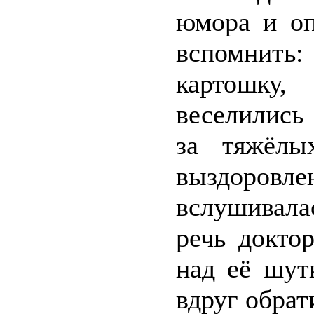
юмора и оп
вспомнить
картошку,
веселились 
за тяжёлы
выздоро
вслушивал
речь докто
над её шут
вдруг обрат