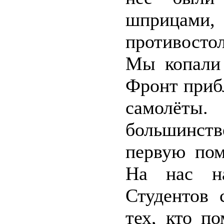
шприца
противосто
Мы копали 
Фронт приб
самолёты
большинст
первую пом
На нас на
Студентов 
тех, кто п