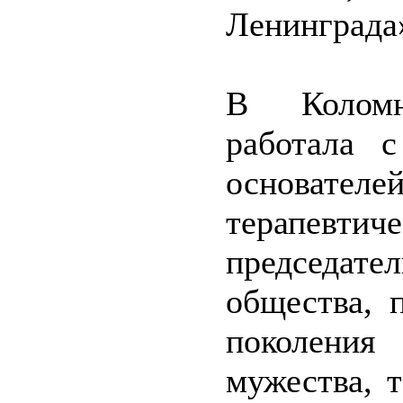
Ленинграда»
В Коломн
работала 
основателе
терапевти
председат
общества, 
поколения
мужества, 