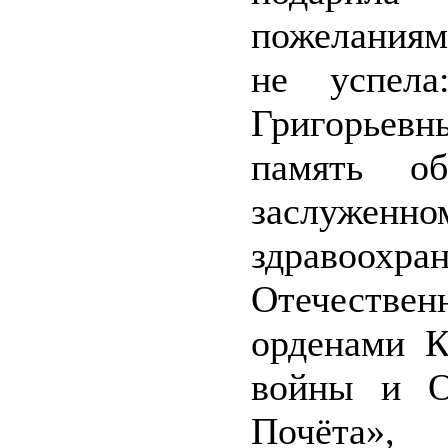
пожеланиям
не успел
Григорьев
память об
заслуженн
здравоохр
Отечестве
орденами К
войны и О
Почёта»