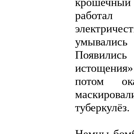
крошечный
работал
электричест
умывалис
Появились
истощения»
потом ок
маскирова
туберкулёз.
Немцы бомб