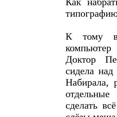
Как набрат
типографи
К тому в
компьютер
Доктор Пе
сидела над
Набирала, 
отдельные
сделать вс
слёзы меша