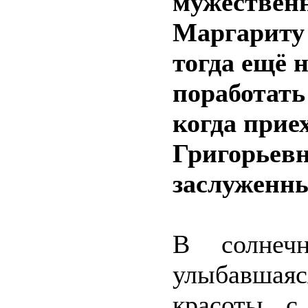
мужественн
Маргариту 
тогда ещё н
поработать
когда прие
Григорьевн
заслуженны
В солнечн
улыбавша
красоты с