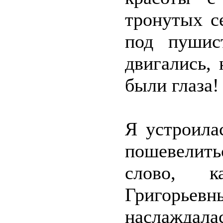
тронутых с
под пушис
двигались,
были глаза!
Я устроила
пошевелить
слово, к
Григорьевн
наслаждал