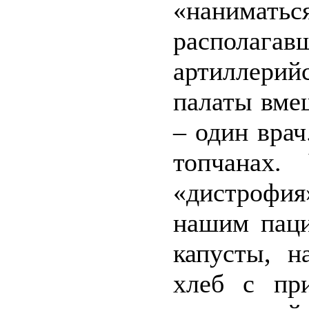
«наним
располага
артиллери
палаты вме
– один вра
топчанах.
«дистрофия
нашим паци
капусты, н
хлеб с пр