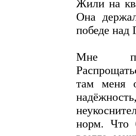
Жили на кв
Она держал
победе над 
Мне пре
Распрощатьс
там меня о
надёжность,
неукоснит
норм. Что 