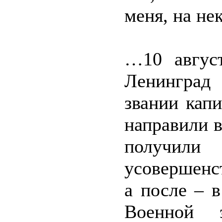
меня, на не
…10 авгус
Ленинград
звании кап
направили 
получил
усовершенс
а после – 
Военной э