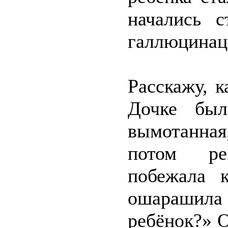
начались с
галлюцинац
Расскажу, к
Дочке был
вымотанная,
потом рез
побежала 
ошарашил
ребёнок?» О