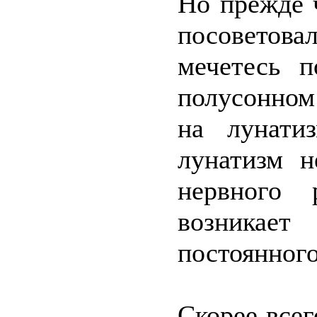
Но прежде 
посоветова
мечетесь 
полусонном
на лунати
лунатизм н
нервного 
возникае
постоянного
Скорее все