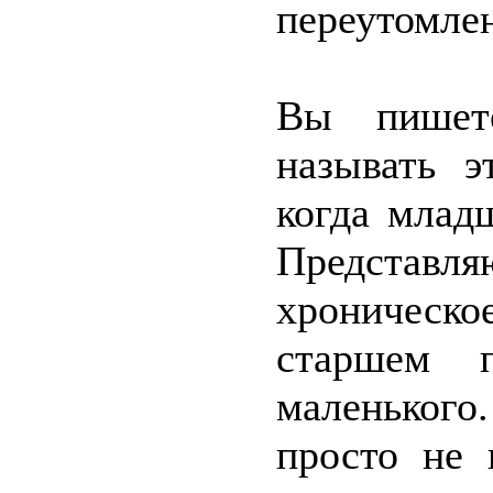
переутомлен
Вы пишет
называть э
когда млад
Представля
хроническ
старшем 
маленького
просто не 