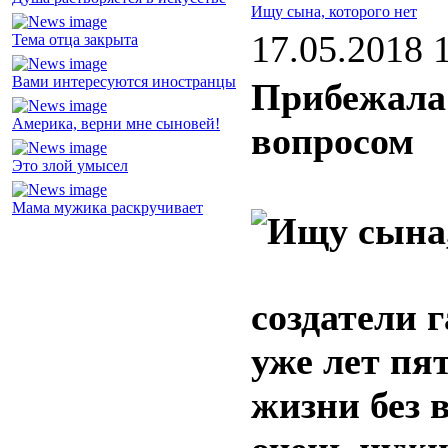
Ищу сына, которого нет
17.05.2018 
Тема отца закрыта
Вами интересуются иностранцы
Прибежала
Америка, верни мне сыновей!
вопросом
Это злой умысел
Мама мужика раскручивает
создатели
уже лет пя
жизни без 