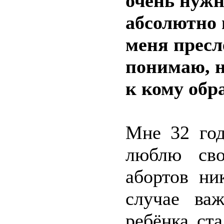
очень нужн
абсолютно 
меня прес
понимаю, н
к кому обр
Мне 32 год
люблю сво
абортов ни
случае ва
ребёнка ст