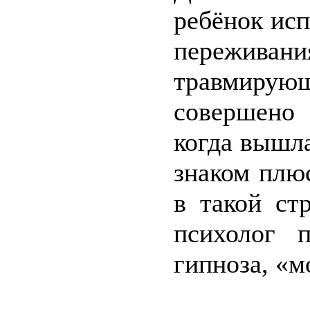
ребёнок ис
переживания
травмирующ
совершено 
когда вышла
знаком плю
в такой ст
психолог 
гипноза, «м