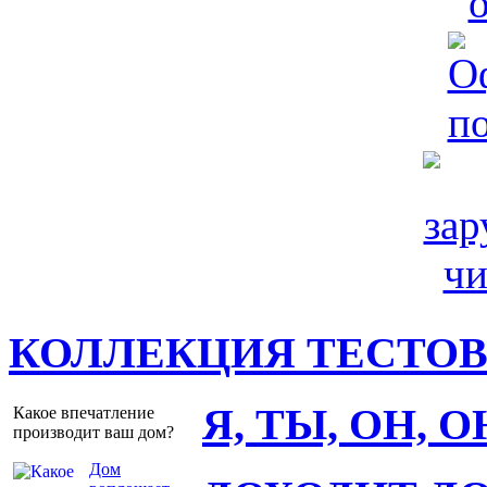
КОЛЛЕКЦИЯ ТЕСТО
Я, ТЫ, ОН, 
Какое впечатление
производит ваш дом?
Дом