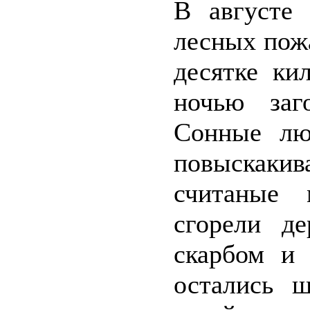
В августе
лесных пожа
десятке ки
ночью заг
Сонные люд
повыскаки
считаные 
сгорели д
скарбом и 
остались 