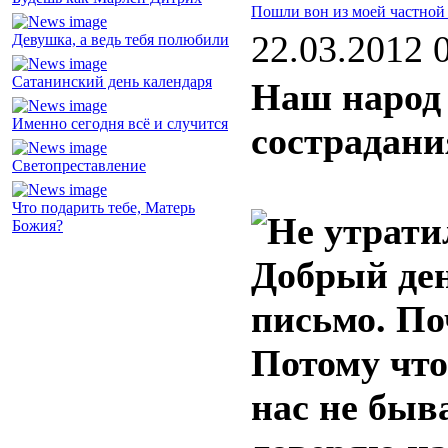
Пошли вон из моей частной
22.03.2012 
Девушка, а ведь тебя полюбили
Сатанинский день календаря
Наш народ 
Именно сегодня всё и случится
сострадани
Светопреставление
Что подарить тебе, Матерь
Божия?
Добрый ден
письмо. П
Потому что
нас не быв