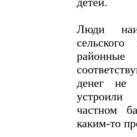
детей.
Люди наи
сельского
районны
соответств
денег не 
устроили
частном б
каким-то п