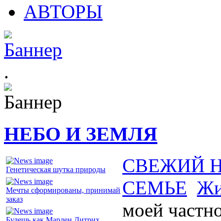
АВТОРЫ
.
НЕБО И ЗЕМЛЯ
СВЕЖИЙ 
Генетическая шутка природы
СЕМЬЕ
Жи
Мечты сформированы, принимай
заказ
моей частн
Будешь как Марлен Дитрих