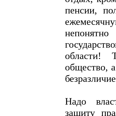
пенсии, по
ежемесячну
непонятн
государст
области! 
общество, а
безразличие
Надо влас
защиту пра