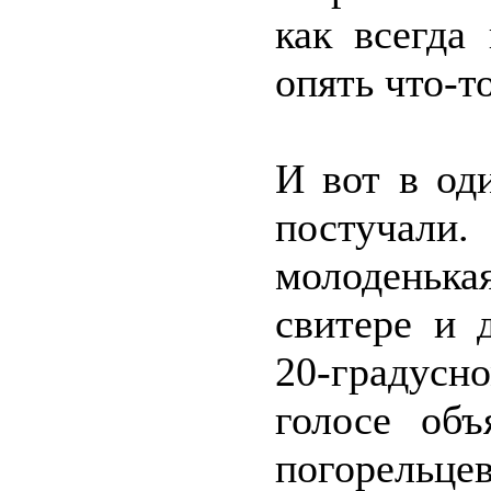
как всегда
опять что-т
И вот в од
постучал
молодень
свитере и 
20-градусно
голосе объ
погорельце