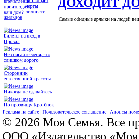
ДОХОДИТ Д
воплощает
черты
личности
жильцов
.
Самые обидные ярлыки на людей ве
Билеты на вход в
Провал
Не спасайте меня, это
слишком дорого
Сторонник
естественной красоты
Никогда не сдавайтесь
По прозвищу Кротёнок
Реклама на сайте
|
Пользовательское соглашение
|
Анонсы номе
© 2026 Моя Семья. Все п
ООО «Издательство «Моя 