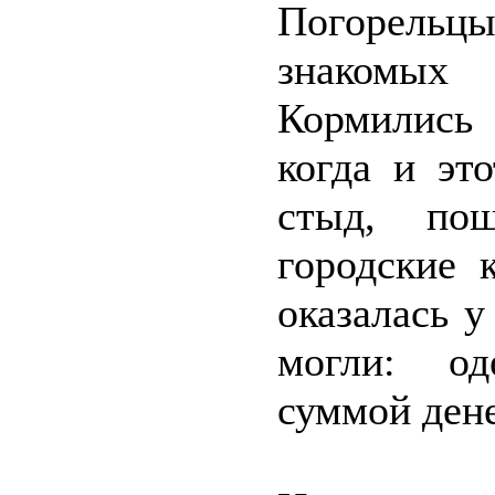
Погорельц
знакомых
Кормились
когда и эт
стыд, по
городские 
оказалась 
могли: од
суммой дене