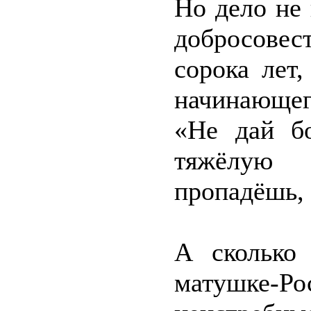
Но дело не 
добросове
сорока лет
начинающег
«Не дай б
тяжёлую
пропадёшь, 
А сколько
матушке