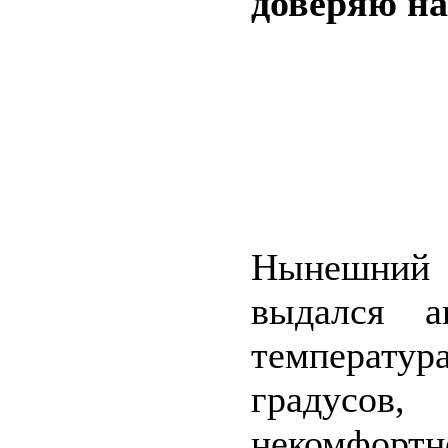
доверяю на
Нынешний 
выдался а
температу
градусов
некомфортн