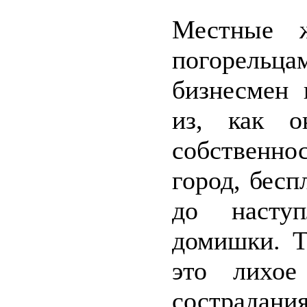
Местные ж
погорельцам
бизнесмен
из, как о
собственно
город, бес
до насту
домишки. Т
это лихое
сострадания