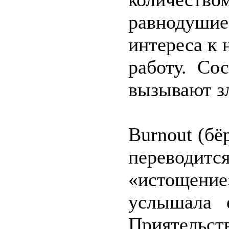
равнодуш
интереса к 
работу. Со
вызывают зл
Burnout (бё
перевод
«истощение
услышала 
Приятел