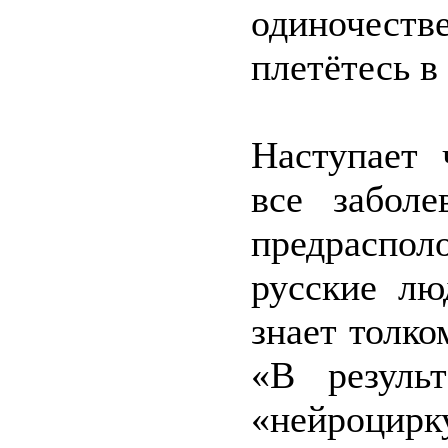
одиночеств
плетётесь в
Наступает 
все забол
предраспол
русские лю
знает толко
«В результ
«нейроцир