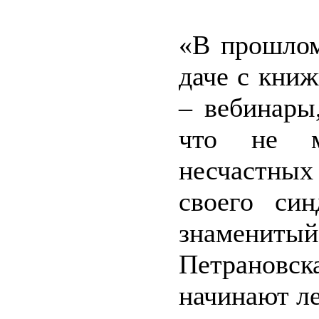
«В прошлом
даче с книж
– вебинары
что не м
несчастных
своего син
знамени
Петрановс
начинают л