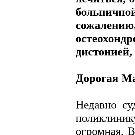
больничной
сожалению,
остеохондр
дистонией,
Дорогая М
Недавно су
поликлини
огромная. В