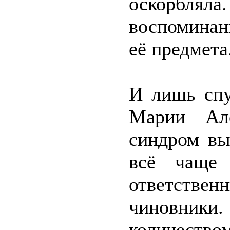
оскорблял
воспоминан
её предмета
И лишь спу
Марии Але
синдром вы
всё чаще 
ответственн
чиновники.
количеств