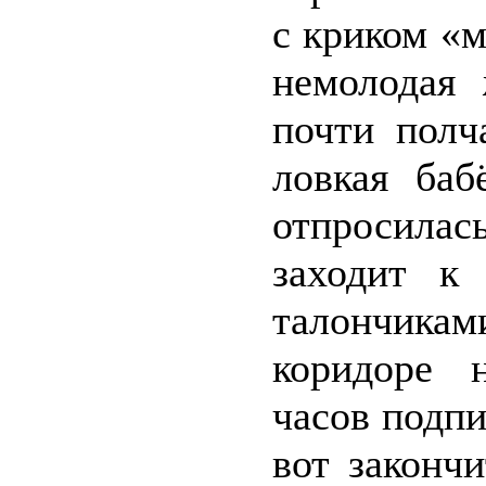
с криком «м
немолодая
почти полч
ловкая баб
отпросилась
заходит к
талончикам
коридоре н
часов подпи
вот закончи