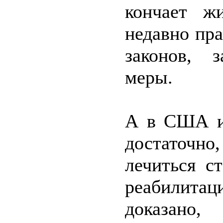
кончает ж
недавно пр
законов, 
меры.
А в США и
достаточно
лечиться с
реабилитац
доказано,