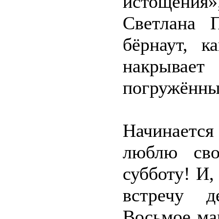
истощения»,
Светлана П
бёрнаут, 
накрыва
погружённых
Начинается 
люблю сво
субботу! И,
встречу д
Восьмое мар