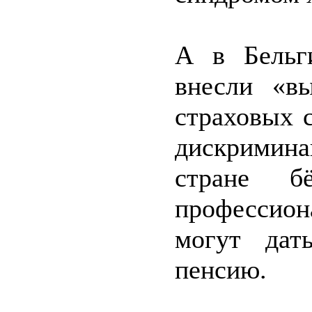
А в Бельг
внесли «в
страховых 
дискримина
стране 
профессио
могут дат
пенсию.