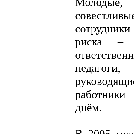
Молодые, 
совестлив
сотрудники
риска – 
ответствен
педагоги
руководящи
работники
днём.
В 2005 год