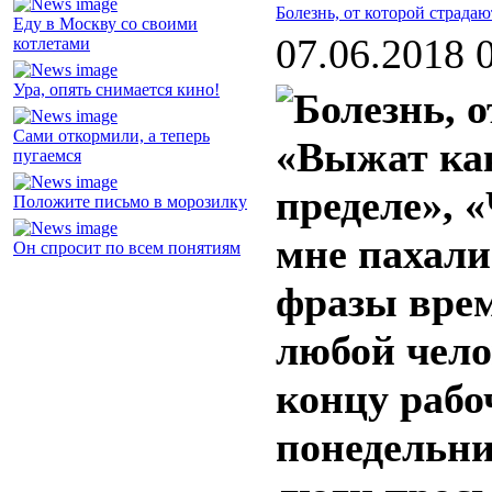
Болезнь, от которой страда
Еду в Москву со своими
07.06.2018 
котлетами
Ура, опять снимается кино!
Сами откормили, а теперь
«Выжат ка
пугаемся
пределе», 
Положите письмо в морозилку
мне пахали
Он спросит по всем понятиям
фразы врем
любой чело
концу рабоч
понедельни