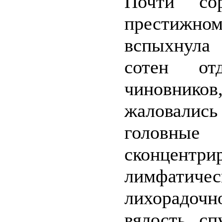
Почти со
престижн
вспыхнула 
сотен от
чиновников
жаловали
головны
сконцентри
лимфатичес
лихорадочно
вялость, с