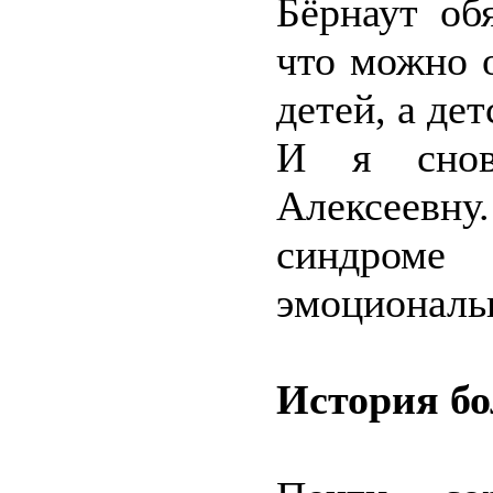
Бёрнаут об
что можно 
детей, а де
И я снов
Алексеевну.
синдроме
эмоциональн
История бо