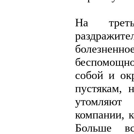
На треть
раздражит
болезн
беспомощно
собой и ок
пустякам, 
утомляют 
компании, 
Больше в