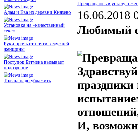
Превращаюсь в усталую же
16.06.2018 
Адам и Ева из деревни Князево
Установка на «качественный
Любимый с
секс»
Руки прочь от почти замужней
женщины
Поступок Бэтмена вызывает
Здравствуй
подозрение
Толяна надо ублажить
праздники 
испытание
отношений,
И, возможн