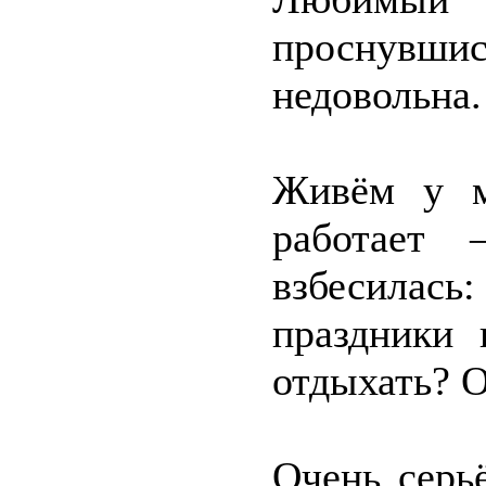
проснувши
недовольна.
Живём у м
работает 
взбесилас
праздники 
отдыхать? О
Очень серь