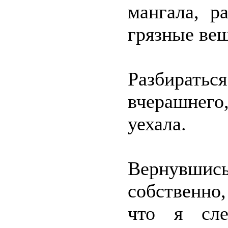
мангала, р
грязные в
Разбиратьс
вчерашнего,
уехала.
Вернувшис
собственно
что я сле