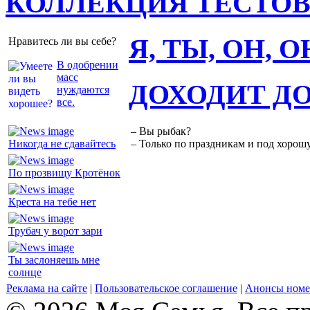
КОЛЛЕКЦИЯ ТЕСТО
Я, ТЫ, ОН, 
Нравитесь ли вы себе?
В одобрении
масс
ДОХОДИТ Д
нуждаются
все.
– Вы рыбак?
Никогда не сдавайтесь
– Только по праздникам и под хорошу
По прозвищу Кротёнок
Креста на тебе нет
Трубач у ворот зари
Ты заслоняешь мне
солнце
Реклама на сайте
|
Пользовательское соглашение
|
Анонсы номе