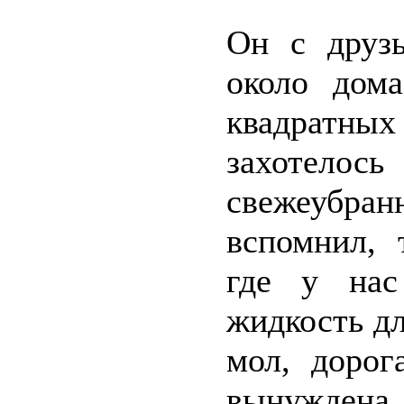
Он с друзь
около дома
квадратны
захотело
свежеубра
вспомнил, 
где у нас
жидкость дл
мол, дорог
вынуждена 