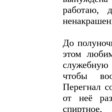
работаю, 
ненакрашен
До полуноч
этом люби
служебную
чтобы во
Перегнал с
от неё ра
спиртное