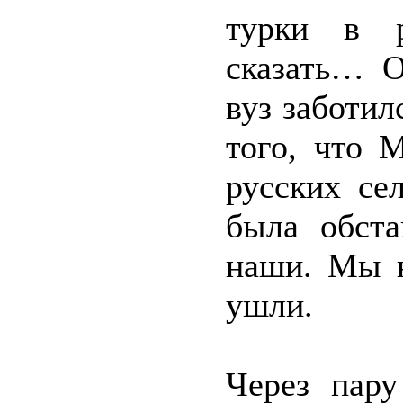
турки в р
сказать… О
вуз заботил
того, что 
русских се
была обста
наши. Мы н
ушли.
Через пар