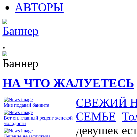
АВТОРЫ
.
НА ЧТО ЖАЛУЕТЕСЬ
СВЕЖИЙ 
Мне подавай бандита
СЕМЬЕ
То
Вот он, главный рецепт женской
молодости
девушек ес
Лечение не заслужила