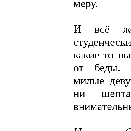
меру.
И всё же
студенческ
какие-то в
от беды. 
милые деву
ни шепт
внимательн