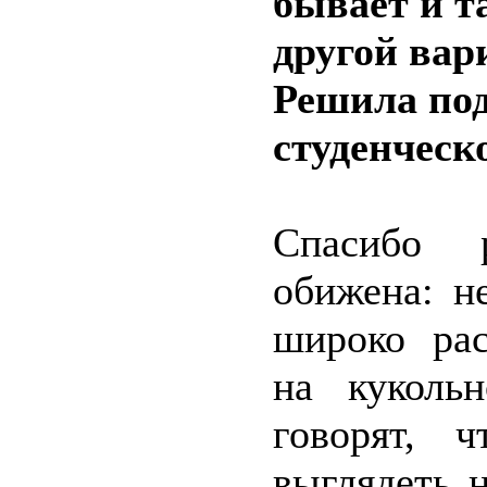
бывает и т
другой вар
Решила под
студенческ
Спасибо 
обижена: н
широко ра
на куколь
говорят, 
выглядеть 