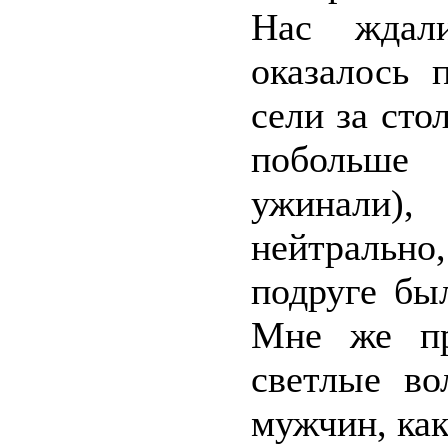
Нас ждал
оказалось 
сели за сто
побольше
ужинали)
нейтрально
подруге был
Мне же пр
светлые во
мужчин, как