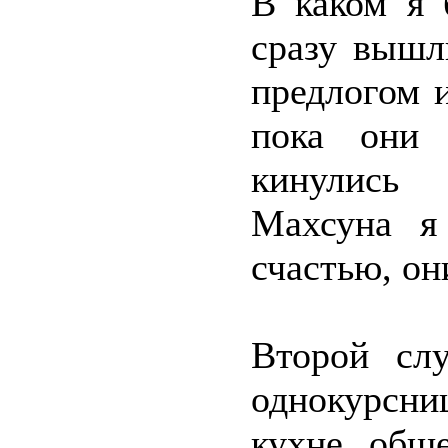
В каком я 
сразу вышл
предлогом 
пока они 
кинулись 
Махсуна я
счастью, он
Второй сл
однокурсниц
кухне общ