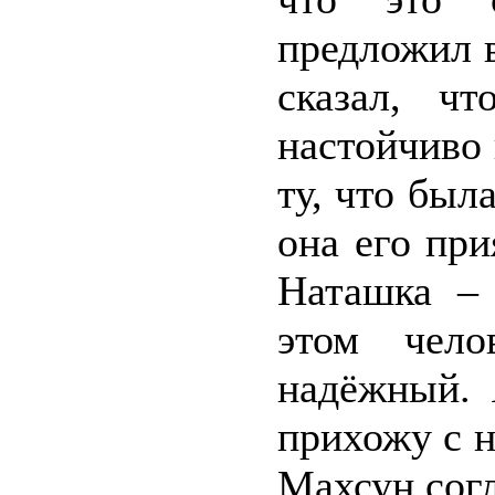
предложил 
сказал, ч
настойчиво 
ту, что был
она его при
Наташка – 
этом чел
надёжный. 
прихожу с н
Махсун согл