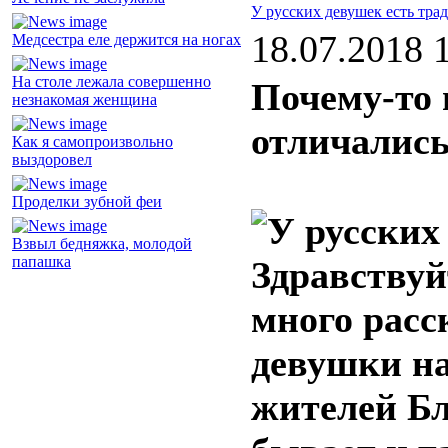
У русских девушек есть тра
18.07.2018 
Медсестра еле держится на ногах
На столе лежала совершенно
Почему-то 
незнакомая женщина
отличалис
Как я самопроизвольно
выздоровел
Проделки зубной феи
Взвыл бедняжка, молодой
папашка
Здравствуй
много расск
девушки на
жителей Бл