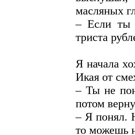
масляных гл
– Если ты 
триста рубл
Я начала хо
Икая от сме
– Ты не по
потом верну
– Я понял. 
то можешь н