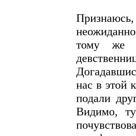
Признаю
неожиданн
тому же 
девственни
Догадавшис
нас в этой 
подали дру
Видимо, ту
почувство