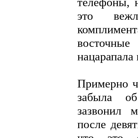
телефоны, 
это веж
комплимен
восточны
нацарапала 
Примерно ч
забыла об
зазвонил 
после девят
что это 