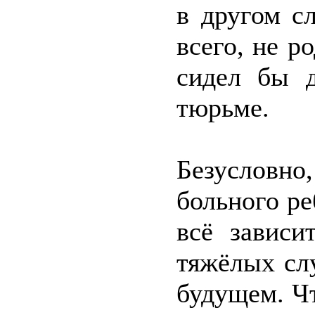
в другом с
всего, не р
сидел бы д
тюрьме.
Безусловн
больного р
всё зависи
тяжёлых слу
будущем. Чт