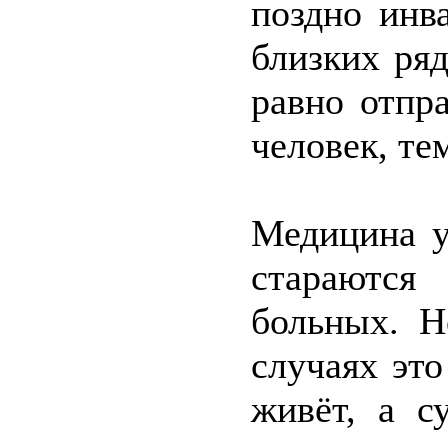
поздно инв
близких ряд
равно отпр
человек, те
Медицина у
стараютс
больных. Н
случаях эт
живёт, а с