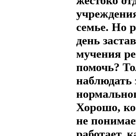
жестоко от
учреждения
семье. Но р
день заста
мучения ре
помочь? То
наблюдать 
нормальног
Хорошо, ко
не понимает
работает, 