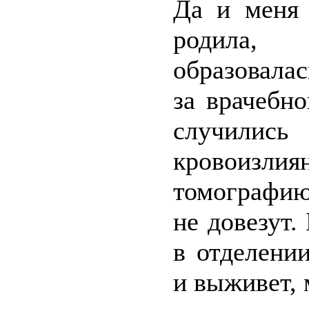
Да и меня 
родила,
образовалас
за врачебн
случилис
кровоизли
томографию
не довезут.
в отделени
и выживет, 