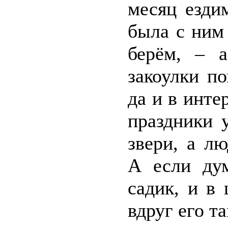
месяц езди
была с ним 
берём, – 
закоулки п
да и в инте
праздники 
звери, а л
А если дум
садик, и в 
вдруг его т