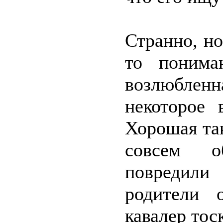
Странно, но
то понима
возлюблен
некоторое 
Хорошая так
совсем об
повредили 
родители 
кавалер тос