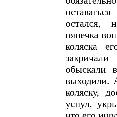
обязательн
оставатьс
остался, 
нянечка вош
коляска ег
закричали
обыскали в
выходили. 
коляску, д
уснул, укр
что его ищу