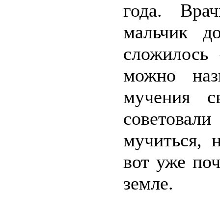
года. Вра
мальчик д
сложилось 
можно наз
мучения с
советовал
мучиться, 
вот уже по
земле.