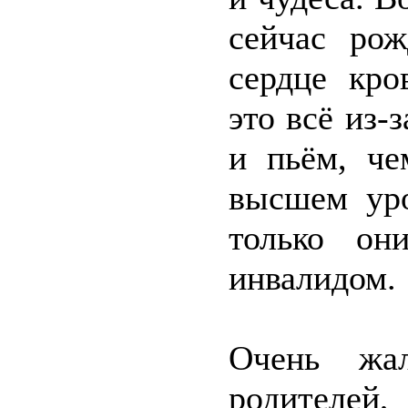
сейчас рож
сердце кро
это всё из-
и пьём, ч
высшем уро
только он
инвалидом.
Очень жа
родителе