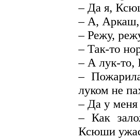
– Да я, Ксю
– А, Аркаш,
– Режу, реж
– Так-то но
– А лук-то,
– Пожарил
луком не па
– Да у меня
– Как зало
Ксюши ужас