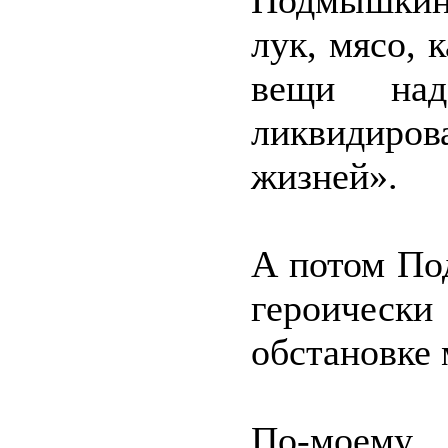
Подмышкины
лук, мясо, 
вещи над
ликвидиро
жизней».
А потом По
героичес
обстановке 
По-моему,