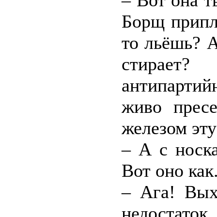
– Вот она т
Борщ припл
то льёшь? А
стирает?
антипарти
живо прес
железом эту
– А с носк
Вот оно как
– Ага! Вых
недостаток.