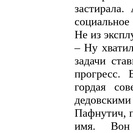
застирала.
социально
Не из экспл
– Ну хватил
задачи ста
прогресс. 
гордая сов
дедовскими
Пафнутич, п
имя. Вон