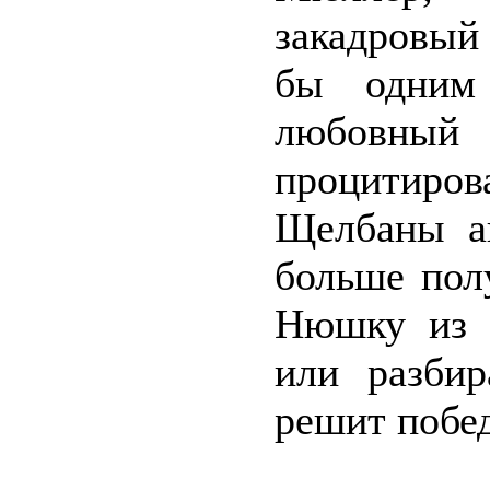
закадровый
бы одним
любовный 
процитир
Щелбаны ак
больше пол
Нюшку из д
или разбир
решит побед