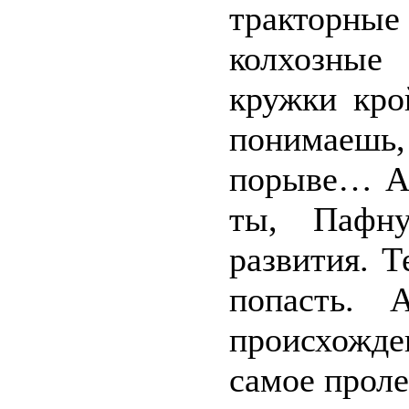
тракторн
колхозные
кружки кро
понимаеш
порыве… А 
ты, Пафну
развития. Т
попасть. 
происхожден
самое проле