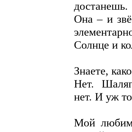
достанешь.
Она – и зв
элементарн
Солнце и ко
Знаете, ка
Нет. Шаля
нет. И уж т
Мой любим