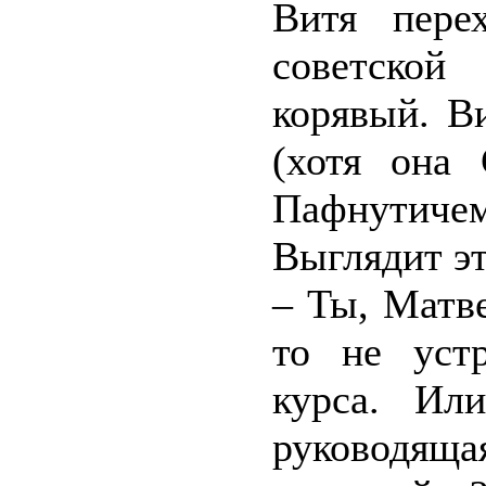
Витя пере
советско
корявый. В
(хотя она
Пафнутиче
Выглядит эт
– Ты, Матв
то не уст
курса. Ил
руководящая