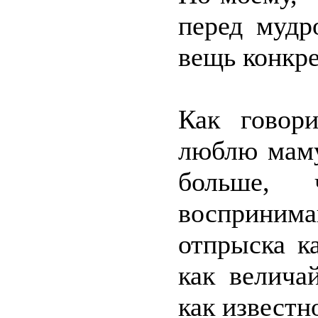
перед муд
вещь конкре
Как говор
люблю маму
больше,
воспринима
отпрыска к
как велича
как известн