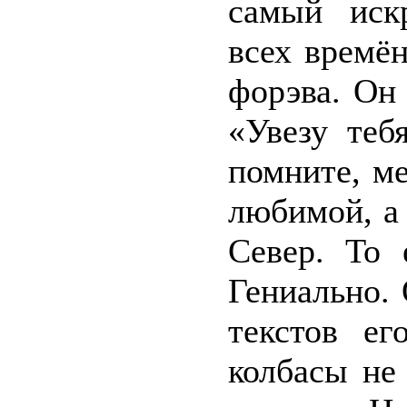
самый иск
всех времё
форэва. Он
«Увезу теб
помните, м
любимой, а
Север. То 
Гениально.
текстов ег
колбасы не