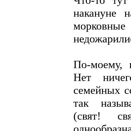
Что-то тут
накануне 
морковны
недожарили
По-моему, 
Нет ничег
семейных с
так назыв
(свят! св
однообразна