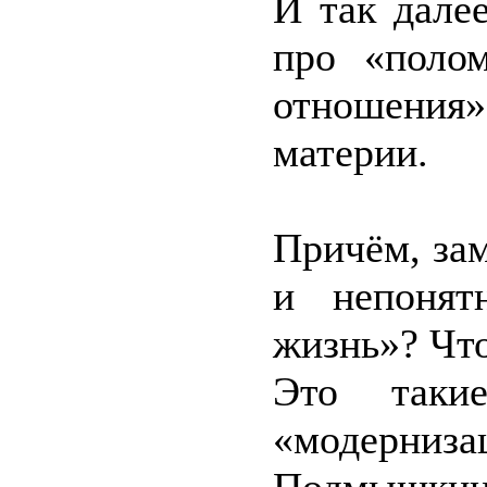
И так дале
про «поло
отношения
материи.
Причём, за
и непонят
жизнь»? Чт
Это таки
«модерниза