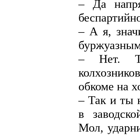
– Да напр
беспартийно
– А я, зна
буржуазны
– Нет. Т
колхознико
обкоме на х
– Так и ты
в заводско
Мол, ударн