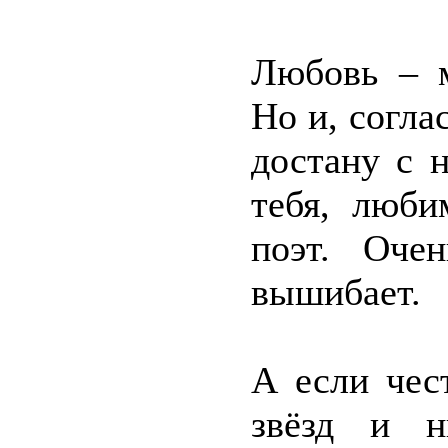
Любовь – м
Но и, согла
достану с 
тебя, люби
поэт. Оче
вышибает.
А если чес
звёзд и н