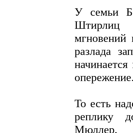
У семьи Б
Штирлиц 
мгновений 
разлада за
начинается
опережение
То есть на
реплику д
Мюллер,