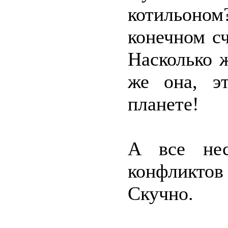
котильоном
конечном сч
Насколько ж
же она, э
планете!
А все нес
конфликто
Скучно.