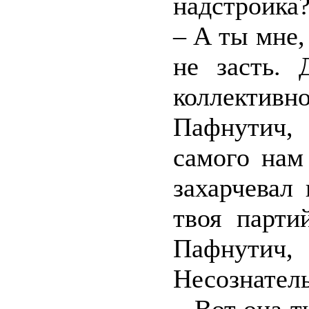
надстройка
– А ты мне,
не засть. 
коллектив
Пафнутич,
самого нам
захарчевал
твоя парти
Пафнутич
Несознател