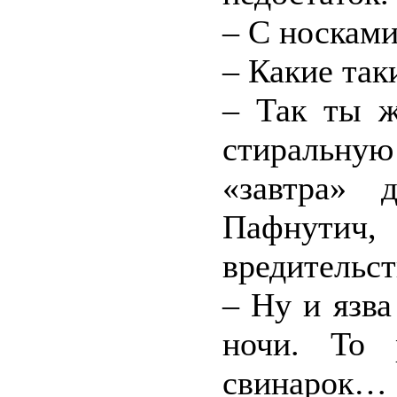
– С носками
– Какие та
– Так ты ж
стиральну
«завтра» 
Пафнути
вредительст
– Ну и язва
ночи. То 
свинаро