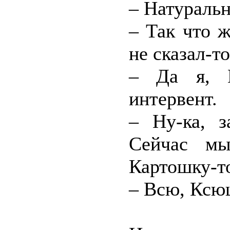
– Натураль
– Так что ж
не сказал-т
– Да я, 
интервент.
– Ну-ка, з
Сейчас мы
Картошку-т
– Всю, Кс