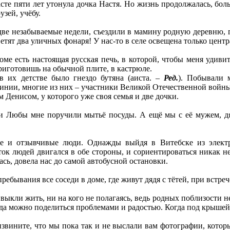
расте пяти лет утонула дочка Настя. Но жизнь продолжалась, бол
узей, учёбу.
е незабываемые недели, съездили в мамину родную деревню, гд
ветят два уличных фонаря! У нас-то в селе освещена только центра
е есть настоящая русская печь, в которой, чтобы меня удивит
приготовишь на обычной плите, в кастрюле.
в их детстве было гнездо бутяна (аиста. –
Ред.
). Побывали 
инии, многие из них – участники Великой Отечественной войны
 Денисом, у которого уже своя семья и две дочки.
и Любы мне поручили мытьё посуды. А ещё мы с её мужем, дя
е и отзывчивые люди. Однажды выйдя в Витебске из электр
ток людей двигался в обе стороны, и сориентироваться никак 
сь, довела нас до самой автобусной остановки.
ребывания все соседи в доме, где живут дядя с тётей, при встре
ыкли жить, ни на кого не полагаясь, ведь родных поблизости не
да можно поделиться проблемами и радостью. Когда под крышей 
звините, что мы пока так и не выслали вам фотографии, которые