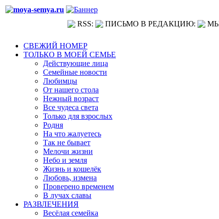
RSS:
ПИСЬМО В РЕДАКЦИЮ:
МЫ
СВЕЖИЙ НОМЕР
ТОЛЬКО В МОЕЙ СЕМЬЕ
Действующие лица
Семейные новости
Любимцы
От нашего стола
Нежный возраст
Все чудеса света
Только для взрослых
Родня
На что жалуетесь
Так не бывает
Мелочи жизни
Небо и земля
Жизнь и кошелёк
Любовь, измена
Проверено временем
В лучах славы
РАЗВЛЕЧЕНИЯ
Весёлая семейка