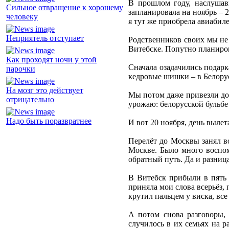
В прошлом году, наслушав
Сильное отвращение к хорошему
запланировала на ноябрь – 2
человеку
я тут же приобрела авиабил
Неприятель отступает
Родственников своих мы не 
Витебске. Попутно планиров
Как проходят ночи у этой
Сначала озадачились подарк
парочки
кедровые шишки – в Белорусс
На мозг это действует
Мы потом даже привезли дом
отрицательно
урожаю: белорусской бульбе
Надо быть поразвратнее
И вот 20 ноября, день вылет
Перелёт до Москвы занял во
Москве. Было много воспом
обратный путь. Да и разниц
В Витебск прибыли в пять 
приняла мои слова всерьёз, 
крутил пальцем у виска, все
А потом снова разговоры, 
случилось в их семьях на р