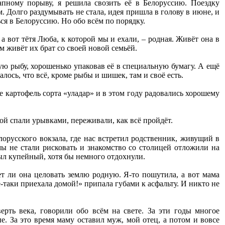
пному порыву, я решила свозить её в Белоруссию. Поездку
м. Долго раздумывать не стала, идея пришла в голову в июне, и
я в Белоруссию. Но обо всём по порядку.
а вот тётя Люба, к которой мы и ехали, – родная. Живёт она в
м живёт их брат со своей новой семьёй.
ую рыбу, хорошенько упаковав её в специальную бумагу. А ещё
лось, что всё, кроме рыбы и шишек, там и своё есть.
 картофель сорта «уладар» и в этом году радовались хорошему
дкой спали урывками, переживали, как всё пройдёт.
лорусского вокзала, где нас встретил родственник, живущий в
ы не стали рисковать и знакомство со столицей отложили на
был купейный, хотя бы немного отдохнули.
ет ли она целовать землю родную. Я-то пошутила, а вот мама
ё-таки приехала домой!» припала губами к асфальту. И никто не
рть века, говорили обо всём на свете. За эти годы многое
е. За это время маму оставил муж, мой отец, а потом и вовсе