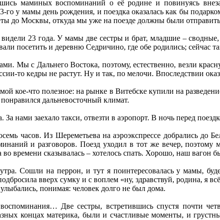
шись маминых воспоминаний о её родине и повинуясь внеза
3-го у мамы день рождения, и поездка оказалась как бы подарко
еты до Москвы, откуда мы уже на поезде должны были отправитьс
видели 23 года. У мамы две сестры и брат, младшие – сводные, 
али посетить и деревню Седричино, где обе родились; сейчас та
ами. Мы с Дальнего Востока, поэтому, естественно, везли красн
ии-то кедры не растут. Ну и так, по мелочи. Впоследствии оказа
ой кое-что полезное: на рынке в Витебске купили на разведение
 понравился дальневосточный климат.
а. За нами заехало такси, отвезти в аэропорт. В ночь перед поез
семь часов. Из Шереметьева на аэроэкспрессе добрались до Бе
инаний и разговоров. Поезд уходил в тот же вечер, поэтому м
а во времени сказывалась – хотелось спать. Хорошо, наш вагон 
утра. Сошли на перрон, и тут я поинтересовалась у мамы, буд
подбросила вверх сумку и с воплем «ну, здравствуй, родина, я вс
 улыбались, понимая: человек долго не был дома.
воспоминания… Две сестры, встретившись спустя почти четве
азных концах материка, были и счастливые моменты, и грустны