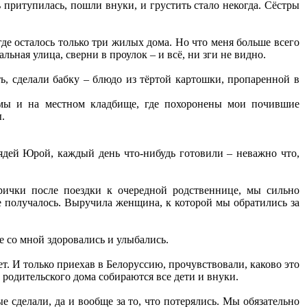
ь притупилась, пошли внуки, и грустить стало некогда. Сёстры
е осталось только три жилых дома. Но что меня больше всего
льная улица, сверни в проулок – и всё, ни зги не видно.
ь, сделали бабку – блюдо из тёртой картошки, пропаренной в
мы и на местном кладбище, где похоронены мои почившие
.
дей Юрой, каждый день что-нибудь готовили – неважно что,
ички после поездки к очередной родственнице, мы сильно
не получалось. Выручила женщина, к которой мы обратились за
че со мной здоровались и улыбались.
т. И только приехав в Белоруссию, прочувствовали, каково это
родительского дома собираются все дети и внуки.
 сделали, да и вообще за то, что потерялись. Мы обязательно