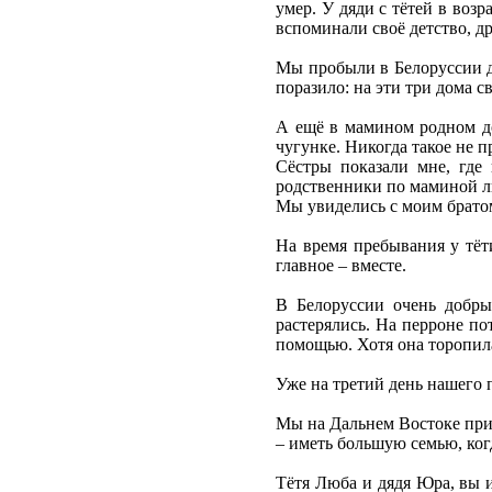
умер. У дяди с тётей в воз
вспоминали своё детство, др
Мы пробыли в Белоруссии дв
поразило: на эти три дома с
А ещё в мамином родном дом
чугунке. Никогда такое не 
Сёстры показали мне, где 
родственники по маминой л
Мы увиделись с моим братом
На время пребывания у тёт
главное – вместе.
В Белоруссии очень добры
растерялись. На перроне по
помощью. Хотя она торопила
Уже на третий день нашего п
Мы на Дальнем Востоке прив
– иметь большую семью, ког
Тётя Люба и дядя Юра, вы и