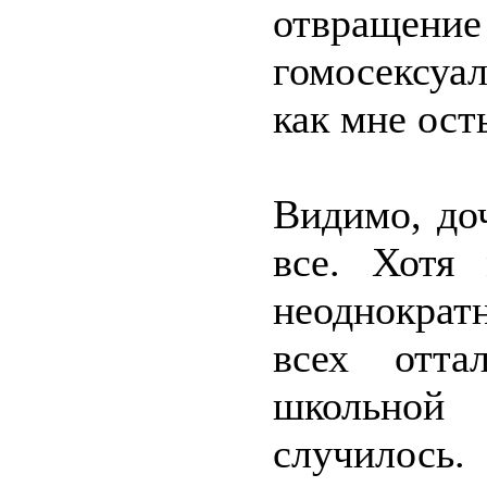
отвраще
гомосексуа
как мне ост
Видимо, доч
все. Хотя 
неоднократ
всех отта
школьной
случилось.