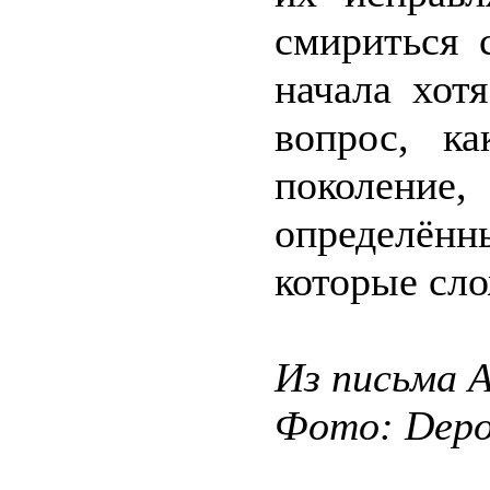
смириться 
начала хот
вопрос, к
поколен
определённ
которые сло
Из письма 
Фото: Depos