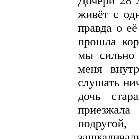
Дочери 28 
живёт с од
правда о её
прошла кор
мы сильно 
меня внутр
слушать нич
дочь стара
приезжала
подругой
зашкаливали