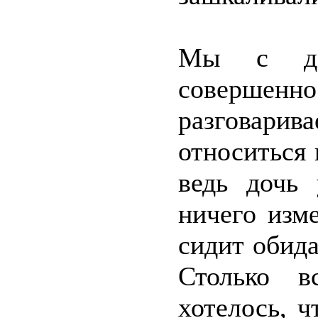
Мы с до
соверше
разговарив
относиться 
ведь дочь 
ничего изм
сидит обида
Столько в
хотелось, ч