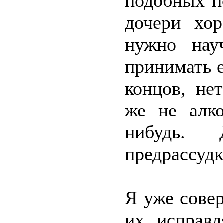
подобных п
дочери хор
нужно нау
принимать е
концов, не
же не алко
нибудь.
предрассудк
Я уже сове
их исправл