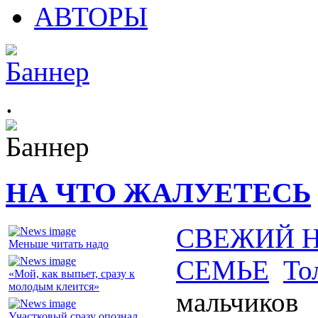
АВТОРЫ
.
НА ЧТО ЖАЛУЕТЕСЬ
СВЕЖИЙ 
Меньше читать надо
СЕМЬЕ
То
«Мой, как выпьет, сразу к
молодым клеится»
мальчиков
Участковый сразу опознал