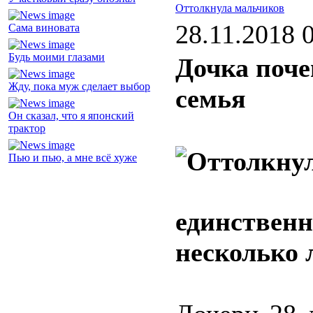
Оттолкнула мальчиков
28.11.2018 
Сама виновата
Будь моими глазами
Дочка почем
Жду, пока муж сделает выбор
семья
Он сказал, что я японский
трактор
Пью и пью, а мне всё хуже
единственн
несколько 