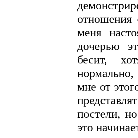
демонст
отношения 
меня наст
дочерью э
бесит, хо
нормально,
мне от этог
представлят
постели, н
это начинает