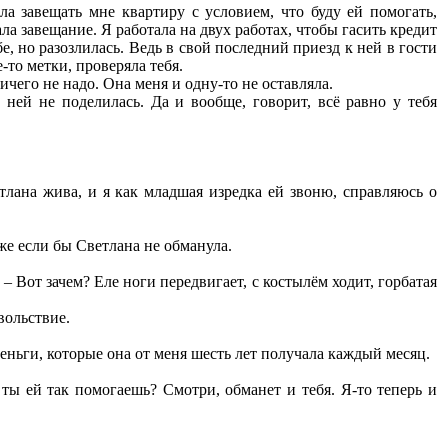
а завещать мне квартиру с условием, что буду ей помогать,
ла завещание. Я работала на двух работах, чтобы гасить кредит
е, но разозлилась. Ведь в свой последний приезд к ней в гости
-то метки, проверяла тебя.
ичего не надо. Она меня и одну-то не оставляла.
ней не поделилась. Да и вообще, говорит, всё равно у тебя
тлана жива, и я как младшая изредка ей звоню, справляюсь о
аже если бы Светлана не обманула.
– Вот зачем? Еле ноги передвигает, с костылём ходит, горбатая
вольствие.
деньги, которые она от меня шесть лет получала каждый месяц.
ты ей так помогаешь? Смотри, обманет и тебя. Я-то теперь и