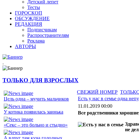
Детский лепет
Тесты
ГОРОСКОП
ОБСУЖДЕНИЕ
РЕДАКЦИЯ
Подписчикам
Распространителям
Реклама
АВТОРЫ
.
ТОЛЬКО ДЛЯ ВЗРОСЛЫХ
СВЕЖИЙ НОМЕР
ТОЛЬКО
Есть у нас в семье одна неп
Цель одна – мучить мальчиков
11.01.2019 00:00
У котика появилась заинька
Все родственники хорошие,
Здравс
«Секс – это больно и стыдно»
не де
А вдруг там куча голодных