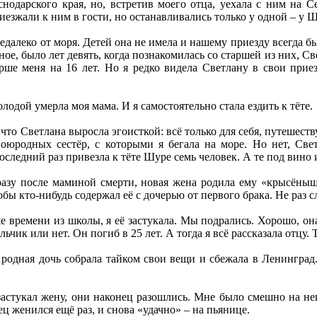
нодарского края, но, встретив моего отца, уехала с ним на С
езжали к ним в гости, но останавливались только у одной – у 
далеко от моря. Детей она не имела и нашему приезду всегда б
ное, было лет девять, когда познакомилась со старшей из них, 
арше меня на 16 лет. Но я редко видела Светлану в свои прие
олодой умерла моя мама. И я самостоятельно стала ездить к тёте.
 что Светлана выросла эгоисткой: всё только для себя, путешест
оюродных сестёр, с которыми я бегала на море. Но нет, Све
последний раз привезла к тёте Шуре семь человек. А те под вино 
азу после маминой смерти, новая жена родила ему «крысёныш
обы кто-нибудь содержал её с дочерью от первого брака. Не раз сл
 времени из школы, я её застукала. Мы подрались. Хорошо, она
ьчик или нет. Он погиб в 25 лет. А тогда я всё рассказала отцу. 
 родная дочь собрала тайком свои вещи и сбежала в Ленинград
застукал жену, они наконец разошлись. Мне было смешно на него
тец женился ещё раз, и снова «удачно» – на пьянице.