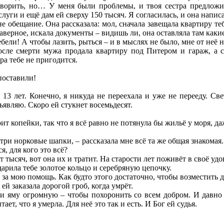
оворить, но… У меня были проблемы, и твоя сестра предложил
уги и ещё дам ей сверху 150 тысяч. Я согласилась, и она написа
 обещание. Она рассказала: мол, сначала завещала квартиру теб
Наверное, искала документы – видишь ли, она оставляла там какие
ебели! А чтобы лазить, рыться – и в мыслях не было, мне от неё н
осле смерти мужа продала квартиру под Питером и гараж, а с 
ира тебе не пригодится.
поставили!
3 лет. Конечно, я никуда не переехала и уже не перееду. Све
ъявляю. Скоро ей стукнет восемьдесят.
ит копейки, так что я всё равно не потянула бы жильё у моря, д
три норковые шапки, – рассказала мне всё та же общая знакомая. 
я, для кого это всё?
т тысяч, вот она их и тратит. На старости лет поживёт в своё удо
дарила тебе золотое кольцо и серебряную цепочку.
 за мою помощь. Как будто этого достаточно, чтобы возместить 
 ей заказала дорогой гроб, когда умрёт.
 и яму огромную – чтобы похоронить со всем добром. И давно 
тает, что я умерла. Для неё это так и есть. И Бог ей судья.