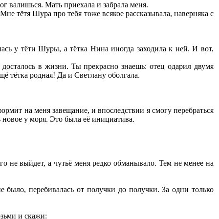
ог валишься. Мать приехала и забрала меня.
 Мне тётя Шура про тебя тоже всякое рассказывала, наверняка с
ась у тёти Шуры, а тётка Нина иногда заходила к ней. И вот,
и досталось в жизни. Ты прекрасно знаешь: отец одарил двумя
ещё тётка родная! Да и Светлану оболгала.
ормит на меня завещание, и впоследствии я смогу перебраться
 новое у моря. Это была её инициатива.
его не выйдет, а чутьё меня редко обманывало. Тем не менее на
 было, перебивалась от получки до получки. За одни только
зьми и скажи: