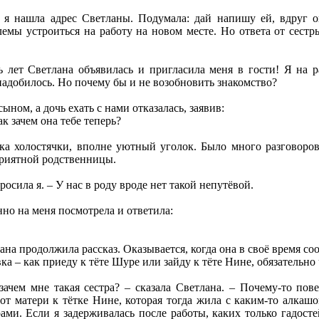
 я нашла адрес Светланы. Подумала: дай напишу ей, вдруг она
емы устроиться на работу на новом месте. Но ответа от сестр
ь лет Светлана объявилась и пригласила меня в гости! Я на р
онадобилось. Но почему бы и не возобновить знакомство?
ыном, а дочь ехать с нами отказалась, заявив:
ак зачем она тебе теперь?
ка холостячки, вполне уютный уголок. Было много разговоров
приятной родственницы.
росила я. – У нас в роду вроде нет такой непутёвой.
нно на меня посмотрела и ответила:
на продолжила рассказ. Оказывается, когда она в своё время сооб
вка – как приеду к тёте Шуре или зайду к тёте Нине, обязательно
 зачем мне такая сестра? – сказала Светлана. – Почему-то по
 от матери к тётке Нине, которая тогда жила с каким-то алкашо
ми. Если я задерживалась после работы, каких только гадосте