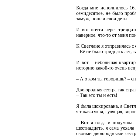
Когда мне исполнилось 16,
семидесятые, не было пробл
замуж, пошли свои дети.
И вот почти через тридцат
наверное, что-то от меня п
К Светлане я отправилась с с
– Её не было тридцать лет, т
И вот – небольшая квартир
историю какой-то очень не
– А о ком ты говоришь? – сп
Двоюродная сестра так стра
– Так это ты и есть!
Я была шокирована, а Светла
я такая-сякая, гулящая, воро
– Вот я тогда и подумала:
шестнадцать, я сама уехала
своими двоюродными сёстра