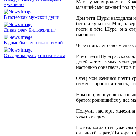
Мама у меня родом из Крас
мужиков?
младшей; мы каждый год при
В потёмках мужской души
Дом тёти Шуры находился не
бегали купаться. Мне, навер
гости к тёте Шуре, она ст
Дикая фрау Бильдерлинг
наоборот.
В доме бывает кто-то чужой
Через пять лет совсем ещё м
С гладким дельфиньим телом
И вот тётя Шура рассказала,
детей – тех самых моих дв
настолько обнаглела, что в 
Отец мой женился почти ср
нужен – просто хотелось, чт
Наконец, вернувшись раньше
братом родившийся у неё мал
Получив паспорт, мачехина
уехать из дома.
Потом, когда отец уже сам 
сильно её, заразу? Вскоре о