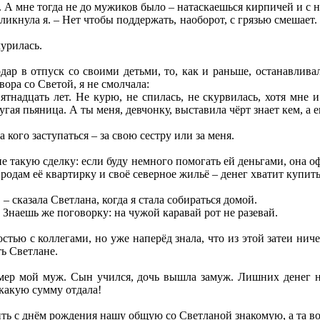
 А мне тогда не до мужиков было – натаскаешься кирпичей и с н
кликнула я. – Нет чтобы поддержать, наоборот, с грязью смешает.
урилась.
дар в отпуск со своими детьми, то, как и раньше, останавливал
вора со Светой, я не смолчала:
пятнадцать лет. Не курю, не спилась, не скурвилась, хотя мне 
угая пьяница. А ты меня, девчонку, выставила чёрт знает кем, а 
а кого заступаться – за свою сестру или за меня.
 такую сделку: если буду немного помогать ей деньгами, она оф
родам её квартирку и своё северное жильё – денег хватит купить
 – сказала Светлана, когда я стала собираться домой.
. Знаешь же поговорку: на чужой каравай рот не разевай.
стью с коллегами, но уже наперёд знала, что из этой затеи нич
ть Светлане.
Умер мой муж. Сын учился, дочь вышла замуж. Лишних денег не
какую сумму отдала!
ь с днём рождения нашу общую со Светланой знакомую, а та во