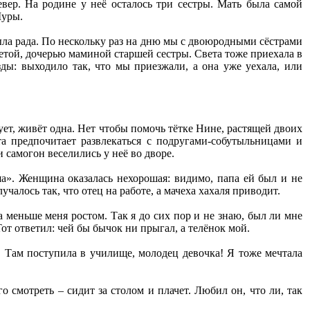
евер. На родине у неё осталось три сестры. Мать была самой
Шуры.
ыла рада. По нескольку раз на дню мы с двоюродными сёстрами
Светой, дочерью маминой старшей сестры. Света тоже приехала в
зды: выходило так, что мы приезжали, а она уже уехала, или
вует, живёт одна. Нет чтобы помочь тётке Нине, растящей двоих
та предпочитает развлекаться с подругами-собутыльницами и
и самогон веселились у неё во дворе.
а». Женщина оказалась нехорошая: видимо, папа ей был и не
учалось так, что отец на работе, а мачеха хахаля приводит.
 меньше меня ростом. Так я до сих пор и не знаю, был ли мне
Тот ответил: чей бы бычок ни прыгал, а телёнок мой.
. Там поступила в училище, молодец девочка! Я тоже мечтала
 смотреть – сидит за столом и плачет. Любил он, что ли, так