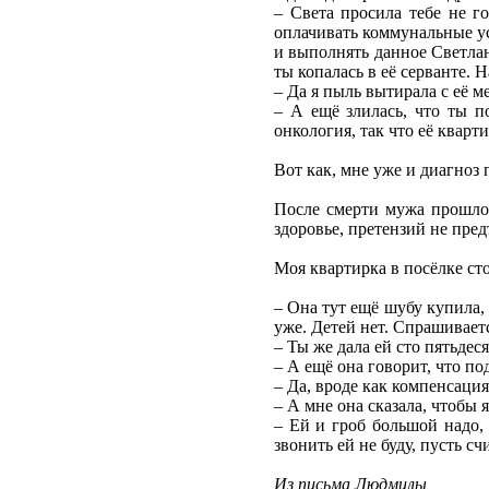
– Света просила тебе не г
оплачивать коммунальные усл
и выполнять данное Светлане
ты копалась в её серванте. 
– Да я пыль вытирала с её м
– А ещё злилась, что ты п
онкология, так что её кварт
Вот как, мне уже и диагноз 
После смерти мужа прошло 1
здоровье, претензий не пред
Моя квартирка в посёлке сто
– Она тут ещё шубу купила, 
уже. Детей нет. Спрашиваетс
– Ты же дала ей сто пятьдеся
– А ещё она говорит, что по
– Да, вроде как компенсация
– А мне она сказала, чтобы я
– Ей и гроб большой надо,
звонить ей не буду, пусть счи
Из письма Людмилы