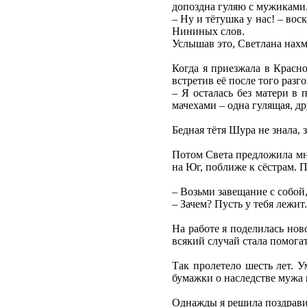
допоздна гуляю с мужиками.
– Ну и тётушка у нас! – вос
Нининых слов.
Услышав это, Светлана нахм
Когда я приезжала в Красно
встретив её после того разго
– Я осталась без матери в 
мачехами – одна гулящая, др
Бедная тётя Шура не знала, з
Потом Света предложила мне
на Юг, поближе к сёстрам. П
– Возьми завещание с собой,
– Зачем? Пусть у тебя лежит
На работе я поделилась ново
всякий случай стала помога
Так пролетело шесть лет. 
бумажки о наследстве мужа 
Однажды я решила поздравит