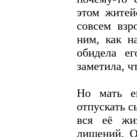
этом житей
совсем взр
ним, как н
обидела е
заметила, ч
Но мать е
отпускать с
вся её жи
лишений. О