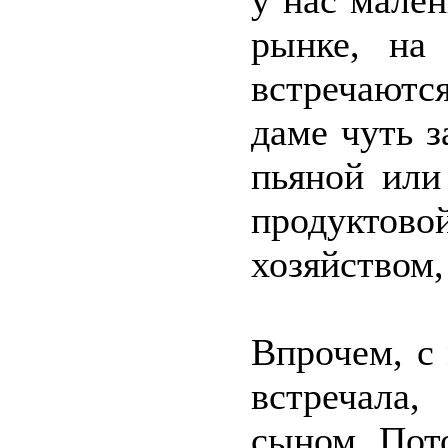
у нас мален
рынке, на 
встречаютс
даме чуть з
пьяной или
продуктово
хозяйством,
Впрочем, с
встречала,
сыном. Пото