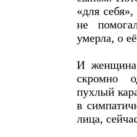
«для себя»,
не помога
умерла, о е
И женщина,
скромно о
пухлый кара
в симпатич
лица, сейчас