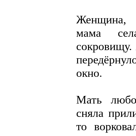
Женщина, е
мама сел
сокровищу. 
передёрнул
окно.
Мать любо
сняла прил
то воркова