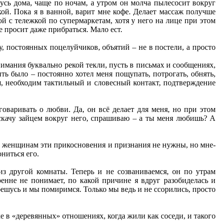
сь дома, чаще по ночам, а утром он молча пылесосит вокруг
ой. Пока я в ванной, варит мне кофе. Делает массаж получше
ой с тележкой по супермаркетам, хотя у него на лице при этом
е просит даже прибраться. Мало ест.
, постоянных поцелуйчиков, объятий – не в постели, а просто
внимания буквально рекой текли, пусть в письмах и сообщениях,
ть было – постоянно хотел меня пощупать, потрогать, обнять,
ня, необходим тактильный и словесный контакт, подтверждение
оваривать о любви. Да, он всё делает для меня, но при этом
: скачу зайцем вокруг него, спрашиваю – а ты меня любишь? А
ым женщинам эти прикосновения и признания не нужны, но мне-
ниться его.
из другой комнаты. Теперь и не созваниваемся, он по утрам
енне не понимает, по какой причине я вдруг разобиделась и
ебешусь и мы помиримся. Только мы ведь и не ссорились, просто
е в «деревянных» отношениях, когда жили как соседи, и такого