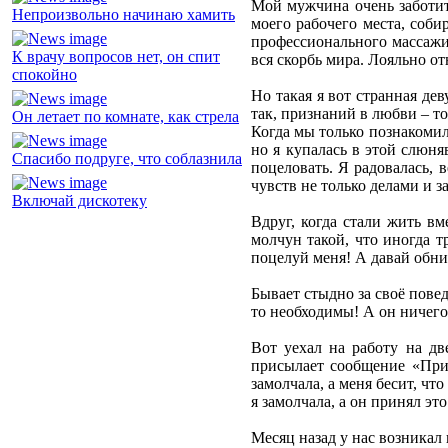
Мой мужчина очень заботит
Непроизвольно начинаю хамить
моего рабочего места, соби
профессионального массажис
К врачу вопросов нет, он спит
вся скорбь мира. Лояльно от
спокойно
Но такая я вот странная де
так, признаний в любви – то
Он летает по комнате, как стрела
Когда мы только познакомили
но я купалась в этой слюня
Спасибо подруге, что соблазнила
поцеловать. Я радовалась, 
чувств не только делами и з
Включай дискотеку
Вдруг, когда стали жить вм
молчун такой, что иногда т
поцелуй меня! А давай обни
Бывает стыдно за своё пове
то необходимы! А он ничего 
Вот уехал на работу на дв
присылает сообщение «Прив
замолчала, а меня бесит, чт
я замолчала, а он принял эт
Месяц назад у нас возникал