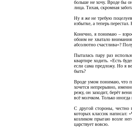
больше не хочу. Вроде бы о
лица. Тихая, скромная забот
Ну я же не требую поцелуев
избытке, а теперь перестал. 
Конечно, я понимаю – взро
обоим не хватало внимания
абсолютно счастлива»? Получ
Пыталась пару раз использо
квартире ходить. «Есть буд
если сама предложу. Но я в
быть?
Вроде умом понимаю, что по
хочется непрерывно, именно
режу, он заходит, берёт вен
всё молчком. Только иногда 
С другой стороны, честно 
которых классик написал: «
козликом прыгаю возле него
царствует вовсю.