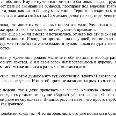
ся обо мне. Ему не нужно напоминать о бытовых вещах. Тружу
рает рваные скомканные бумажки, протирает пол влажной тряпк
та, зная, как часто болит у меня спина. Терпеливо ходит за мн
носится к моим слабостям. Сам делает ремонт в квартире, меня н
вушка, что мне этих молчаливых поступков мало! Романтики хочу
же просто так, а не в качестве сексуальной прелюдии.
сь, ещё не жили вместе, а встречались, от него все эти знаки 
вой нежности. И когда он приезжал на пару дней, его не отлепи
ведь мне это действительно важно и нужно! Такая натура у ме
аботой.
есте, у мужчины пропало желание и обниматься, и вообще разг
реснуть хочется. И я в свои сорок лет превращаюсь в дурочку
мемся, мы же полчаса в разных комнатах сидели.
дение, но потом думаю: а что тут, собственно, такого? Некотор
такого не делает. И по этой причине начинаю закрываться, сторо
е недели, так я даже провожать не вышла, крикнула «пока!» 
ет», я ему такое же скупое «Здравствуй» отправляю. Он искр
о он даже не спрашивает! Видимо, рассчитывает, что просто пер
о как должное.
 подобный конфликт. Я тогда объяснила, что уже побывала в брак