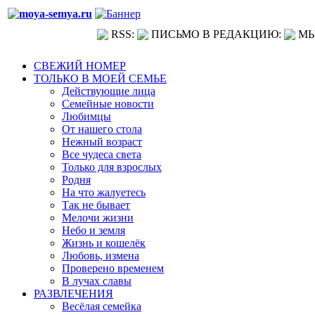
RSS:
ПИСЬМО В РЕДАКЦИЮ:
МЫ
СВЕЖИЙ НОМЕР
ТОЛЬКО В МОЕЙ СЕМЬЕ
Действующие лица
Семейные новости
Любимцы
От нашего стола
Нежный возраст
Все чудеса света
Только для взрослых
Родня
На что жалуетесь
Так не бывает
Мелочи жизни
Небо и земля
Жизнь и кошелёк
Любовь, измена
Проверено временем
В лучах славы
РАЗВЛЕЧЕНИЯ
Весёлая семейка