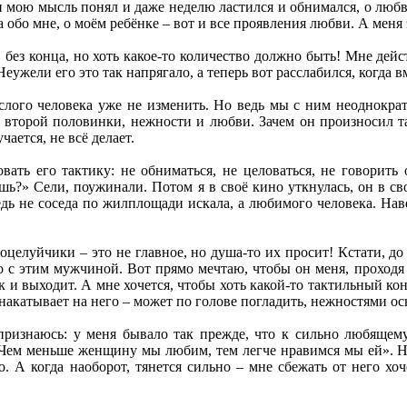
н мою мысль понял и даже неделю ластился и обнимался, о любв
а обо мне, о моём ребёнке – вот и все проявления любви. А меня 
 без конца, но хоть какое-то количество должно быть! Мне дей
Неужели его это так напрягало, а теперь вот расслабился, когда 
слого человека уже не изменить. Но ведь мы с ним неоднокра
 второй половинки, нежности и любви. Зачем он произносил та
ается, не всё делает.
вать его тактику: не обниматься, не целоваться, не говорить
ешь?» Сели, поужинали. Потом я в своё кино уткнулась, он в св
едь не соседа по жилплощади искала, а любимого человека. Нав
целуйчики – это не главное, но душа-то их просит! Кстати, до 
 с этим мужчиной. Вот прямо мечтаю, чтобы он меня, проходя 
ик и выходит. А мне хочется, чтобы хоть какой-то тактильный конт
накатывает на него – может по голове погладить, нежностями осы
признаюсь: у меня бывало так прежде, что к сильно любящем
Чем меньше женщину мы любим, тем легче нравимся мы ей». Не 
. А когда наоборот, тянется сильно – мне сбежать от него хо