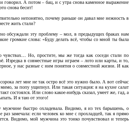
и говорил. А потом – бац, и с утра снова каменное выражение
это снова бесит!
ствительно непонятно, почему раньше он давал мне нежность в
вместе жить стали?
тно обсуждали эту проблему – мол, в предыдущих браках нам
кие громкие слова: «Буду делать всё, чтобы со мной ты была
 о чувствах… Но, простите, мы же тогда как соседи стали по
оё. Изредка в совместные игры играем – лото или карты, и то,
ерное, у нас разные с ним понятия о совместной жизни. И как
сорока лет мне не так остро всё это нужно было. А вот сейчас
мимо, за попу ущипнул. Или такая ситуация: я на кухне салат
акт состоялся. Или слово какое-нибудь сказал, умеет же, гад, а
пать. И я таю от этого!
у мужчине быстро охладевала. Видимо, я из тех барышень, о
раз замечала: если человек ко мне с прохладцей, так я прямо
чется. Видимо, мой мужчина это тонко почувствовал и теперь