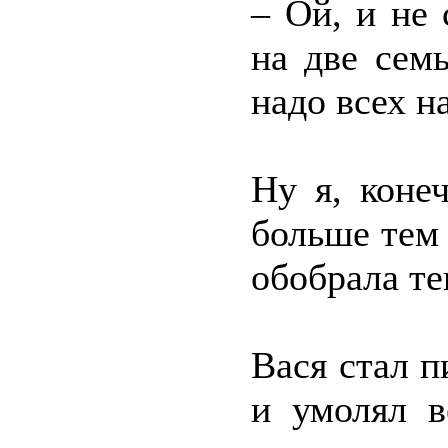
– Ой, и не
на две сем
надо всех н
Ну я, коне
больше тем 
обобрала те
Вася стал п
и умолял в