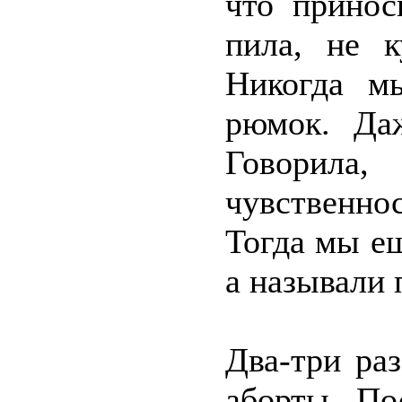
что принос
пила, не к
Никогда м
рюмок. Да
Говорила,
чувственн
Тогда мы ещ
а называли 
Два-три раз
аборты. По