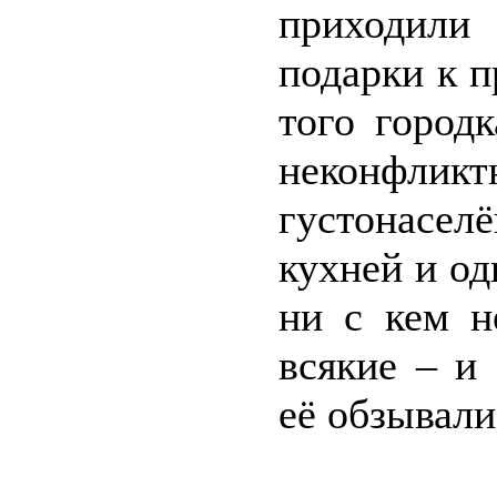
приходили
подарки к 
того город
неконфли
густонасе
кухней и од
ни с кем н
всякие – и
её обзывали