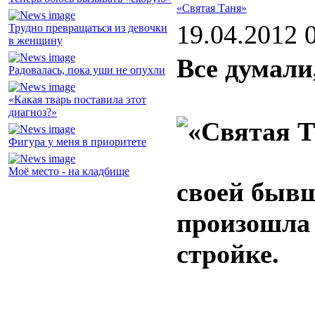
«Святая Таня»
19.04.2012 
Трудно превращаться из девочки
в женщину
Все думали
Радовалась, пока уши не опухли
«Какая тварь поставила этот
диагноз?»
Фигура у меня в приоритете
Моё место - на кладбище
своей бывш
произошла 
стройке.