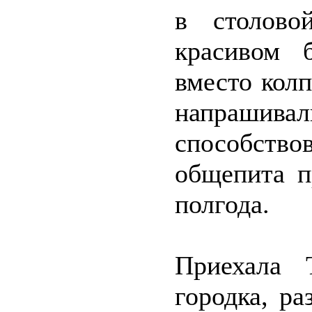
в столово
красивом 
вместо колп
напрашивал
способство
общепита п
полгода.
Приехала 
городка, р