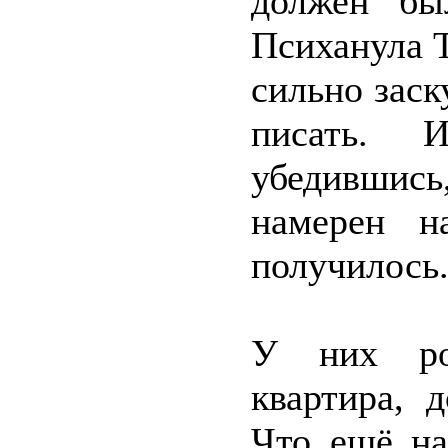
должен был
Психанула Т
сильно заск
писать. 
убедившись
намерен н
получилось
У них ро
квартира, 
Что ещё на