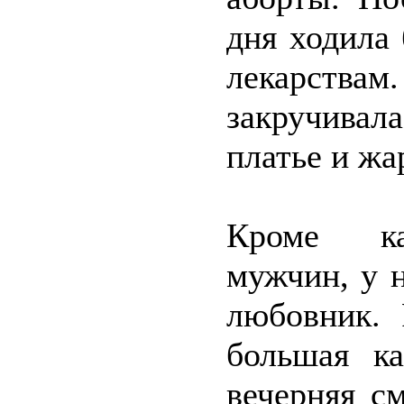
дня ходила 
лекарствам
закручивал
платье и жа
Кроме ка
мужчин, у 
любовник. 
большая к
вечерняя с