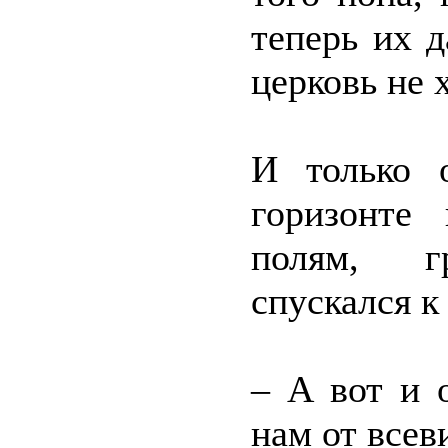
теперь их д
церковь не х
И только 
горизонте 
полям, г
спускался к
– А вот и 
нам от всев