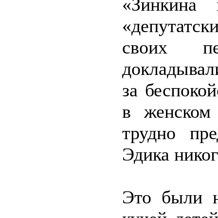
«Зинкина 
«депутатски
своих п
докладывал
за беспоко
в женском
трудно пре
Эдика никог
Это были 