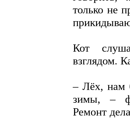
только не п
прикидываюс
Кот слуш
взглядом. К
– Лёх, нам 
зимы, – ф
Ремонт дела