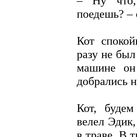
– Ну что,
поедешь? – 
Кот спокой
разу не был
машине он
добрались 
Кот, будем
велел Эдик
в траве. В 