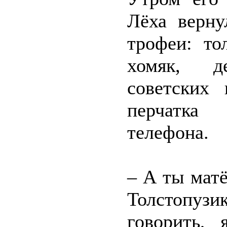
Лёха верну
трофеи: то
хомяк, д
советских
перчатка
телефона.
– А ты матё
Толстопузи
говорить,