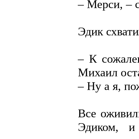
– Мерси, – 
Эдик схвати
– К сожале
Михаил ост
– Ну а я, п
Все оживил
Эдиком, и