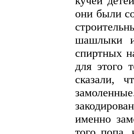
кучей дете
они были с
строительны
шашлыки и
спиртных н
для этого 
сказали, 
замоленны
закодиров
именно зам
того попа,