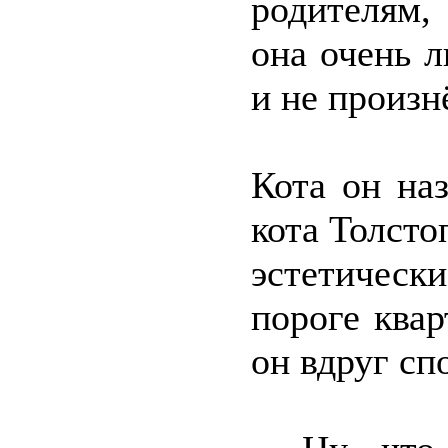
родителям,
она очень л
и не произн
Кота он на
кота Толсто
эстетически
пороге ква
он вдруг сп