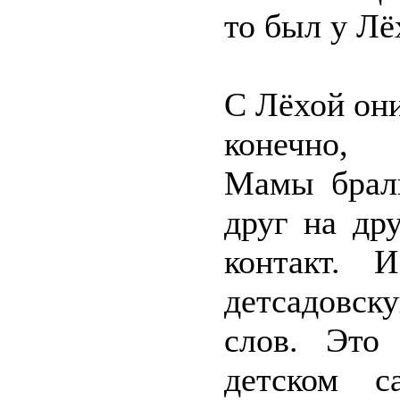
то был у Лёх
С Лёхой они
конечно, 
Мамы брали
друг на др
контакт. 
детсадовску
слов. Это
детском с