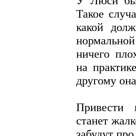
У Люси был
Такое случ
какой дол
нормально
ничего пло
на практик
другому она
Привести 
станет жалк
забудут про 