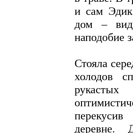
и сам Эдик
дом – вид
наподобие з
Стояла сере
холодов с
рукаст
оптимистич
перекусив
деревне. 