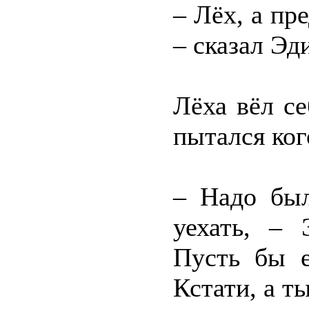
– Лёх, а пр
– сказал Эд
Лёха вёл се
пытался ког
– Надо был
уехать, –
Пусть бы е
Кстати, а т