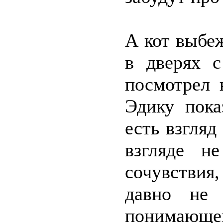
А кот выбе
в дверях с
посмотрел 
Эдику пока
есть взгля
взгляде н
сочувстви
давно не 
понимающег