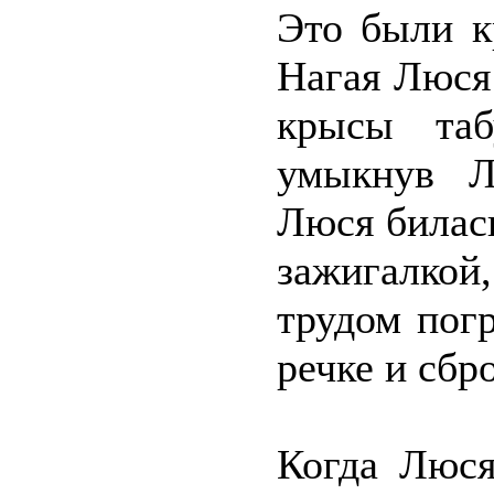
Это были к
Нагая Люся
крысы таб
умыкнув Л
Люся билась
зажигалкой
трудом пог
речке и сбро
Когда Люся