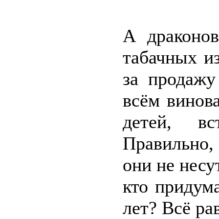
А драконо
табачных и
за продажу
всём винов
детей, вс
Правильно,
они не несу
кто придум
лет? Всё ра