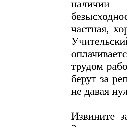
наличии
безысходн
частная, х
Учительс
оплачивае
трудом рабо
берут за ре
не давая ну
Извините з