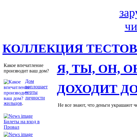
КОЛЛЕКЦИЯ ТЕСТО
Я, ТЫ, ОН, 
Какое впечатление
производит ваш дом?
Дом
ДОХОДИТ Д
воплощает
черты
личности
жильцов
.
Не все знают, что деньги украшают ч
Билеты на вход в
Провал