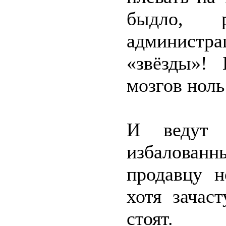
быдло, 
администра
«звёзды»!
мозгов ноль
И ведут 
избалованн
продавцу н
хотя зачас
стоят.