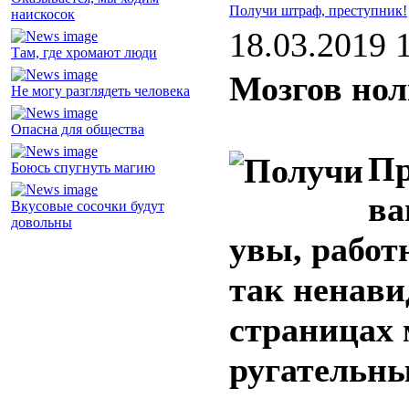
Получи штраф, преступник!
наискосок
18.03.2019 
Там, где хромают люди
Мозгов нол
Не могу разглядеть человека
Опасна для общества
Пр
Боюсь спугнуть магию
ва
Вкусовые сосочки будут
довольны
увы, работ
так ненави
страницах 
ругательн