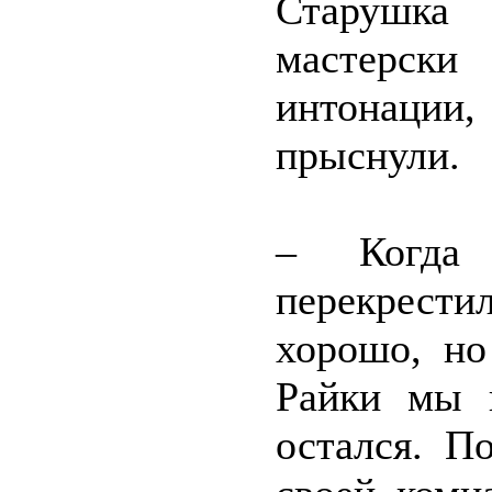
Старушка
мастерски
интонации
прыснули.
– Когда
перекрести
хорошо, но
Райки мы н
остался. П