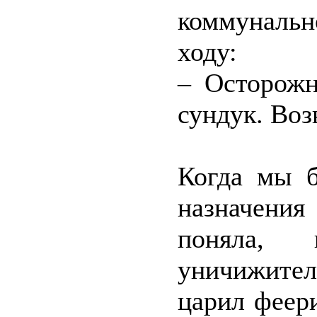
коммунальн
ходу:
– Осторожн
сундук. Воз
Когда мы б
назначения
поняла,
уничижите
царил феер