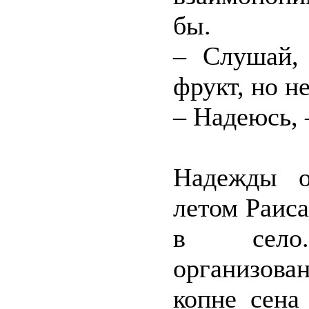
бы.
– Слушай,
фрукт, но н
– Надеюсь, 
Надежды о
летом Раиса
в село.
организов
копне сена