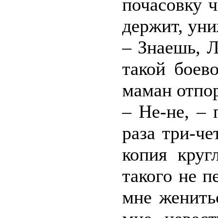
почасовку ч
держит, уни
– Знаешь, Л
такой боев
маман отпор
– Не-не, –
раза три-че
копия круг
такого не п
мне женить