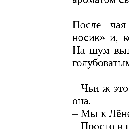
После чая
носик» и, к
На шум выг
голубоваты
– Чьи ж это
она.
– Мы к Лёне
– Просто в 