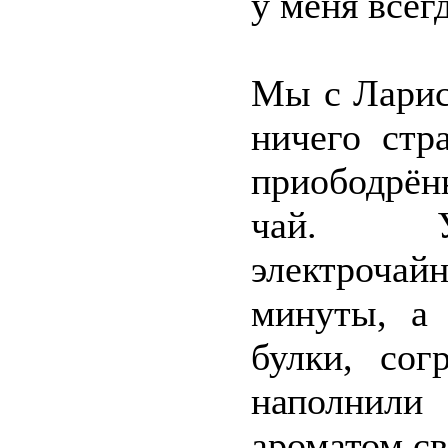
у меня всегд
Мы с Ларис
ничего стр
приободрён
чай. Ус
электроча
минуты, а
булки, сог
наполнил
ароматом с