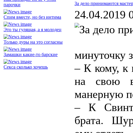
За дело принимаются масте
парочки
24.04.2019 
Спим вместе, но без интима
Это ты гулящая, а я молодец
Только дуры на это согласны
минуточку з
Замашки какие-то барские
– К кому, к
Секса сколько хочешь
на свою в
манерную п
– К Свинт
брата. Шур