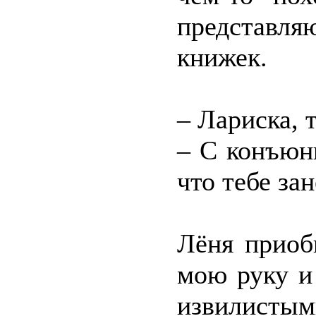
представля
книжек.
– Лариска, 
– С конъюн
что тебе зан
Лёня приоб
мою руку и
извилис