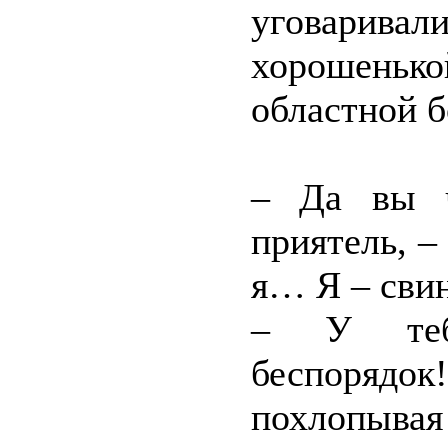
уговарива
хорошеньк
областной 
– Да вы ч
приятель, – 
я… Я – свин
– У тебя
беспорядок
похлопыва