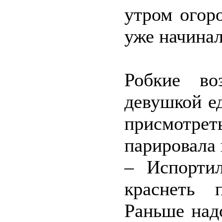
утром огор
уже начинал
Робкие во
девушкой е
присмотр
парировала
– Испорти
краснеть 
Раньше над