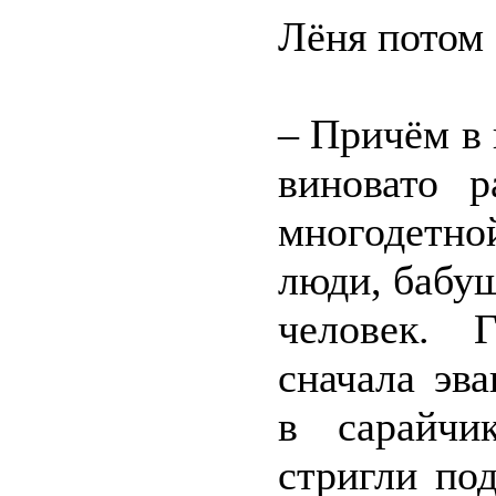
Лёня потом 
– Причём в к
виновато 
многодетно
люди, бабу
человек. 
сначала эв
в сарайчи
стригли по