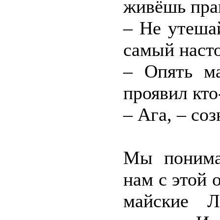
живёшь прак
– Не утеша
самый наст
– Опять ма
проявил кто
– Ага, – со
Мы понима
нам с этой 
майские Л