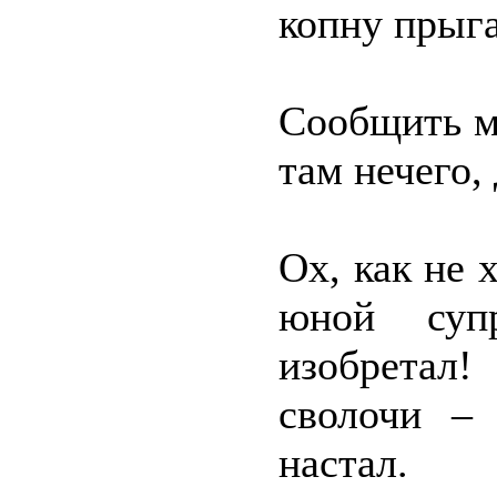
копну прыга
Сообщить ма
там нечего,
Ох, как не 
юной супр
изобретал
сволочи – 
настал.