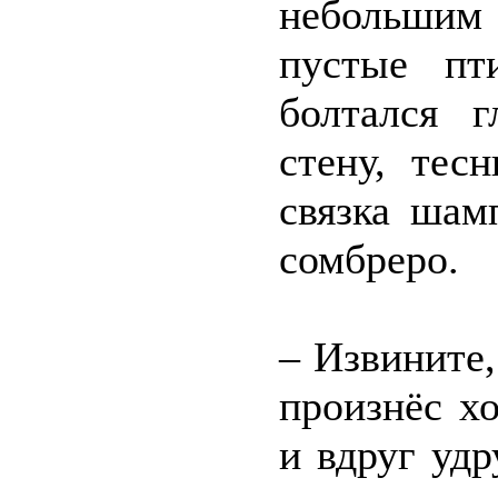
небольшим
пустые пт
болтался г
стену, тес
связка шам
сомбреро.
– Извините,
произнёс х
и вдруг удр