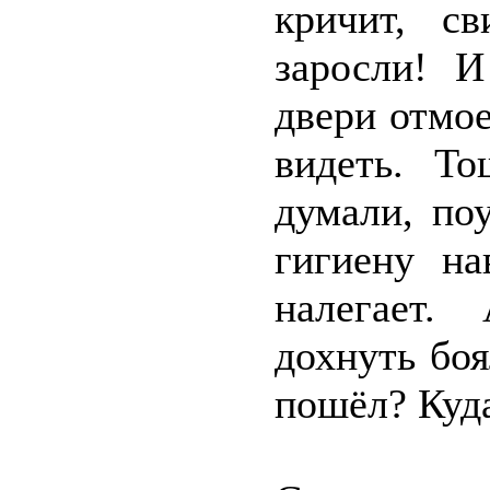
кричит, с
заросли! И
двери отмое
видеть. То
думали, по
гигиену н
налегает.
дохнуть боя
пошёл? Куд