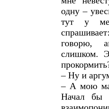
мне невест
одну – уве
тут у ме
спрашивает
говорю, а
слишком. Э
прокормить
– Ну и аргу
– А мою ма
Начал бы 
взаимопони