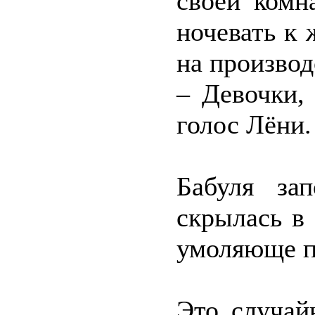
своей комн
ночевать к 
на производ
– Девочки,
голос Лёни.
Бабуля за
скрылась в
умоляюще п
Это случай