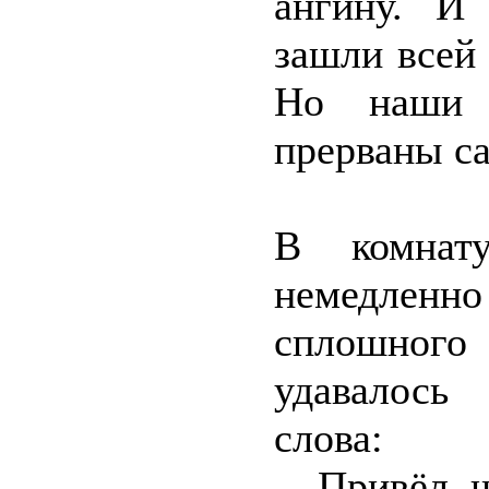
ангину. И
зашли всей
Но наши 
прерваны с
В комнат
немедленн
сплошног
удавалось
слова:
– Привёл ш