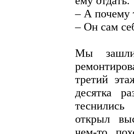
ему отдать.
– А почему 
– Он сам се
Мы зашли
ремонтиров
третий эта
десятка ра
теснились
открыл вы
чем-то по