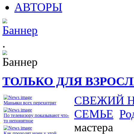
АВТОРЫ
.
ТОЛЬКО ДЛЯ ВЗРОС
СВЕЖИЙ 
Маньяки всех перехитрят
СЕМЬЕ
Ро
По телевизору показывают что-
то непонятное
мастера
Как проходят ночи у этой