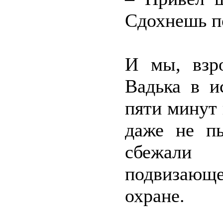
Сдохнешь по
И мы, взр
Вадька в и
пяти минут 
даже не пы
сбежали
подвизающ
охране.