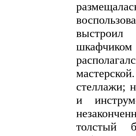
размещ
воспользов
выстроил
шкафчико
располага
мастерской
стеллажи; 
и инструм
незаконче
толстый б