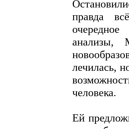
Остановил
правда вс
очередное
анализы,
новообраз
лечилась, н
возможно
человека.
Ей предлож