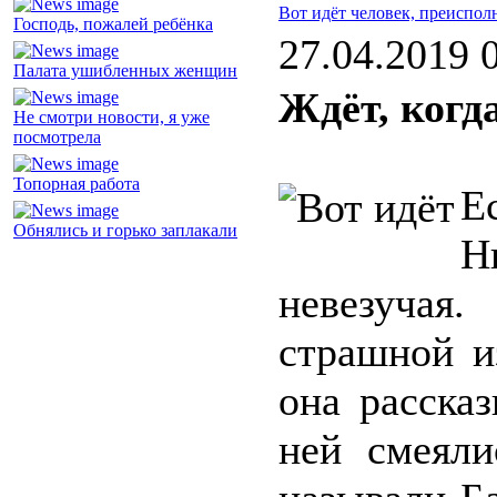
Вот идёт человек, преиспо
Господь, пожалей ребёнка
27.04.2019 
Палата ушибленных женщин
Ждёт, когд
Не смотри новости, я уже
посмотрела
Топорная работа
Е
Обнялись и горько заплакали
Н
невезучая
страшной и
она расска
ней смеяли