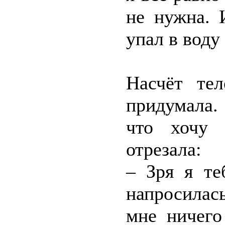
не нужна. 
упал в воду
Насчёт тел
придумала.
что хочу 
отрезала:
– Зря я те
напросила
мне ничего