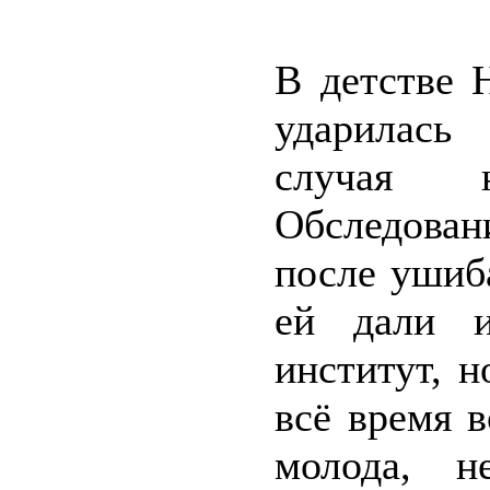
В детстве 
ударилась
случая н
Обследован
после ушиб
ей дали и
институт, н
всё время 
молода, н