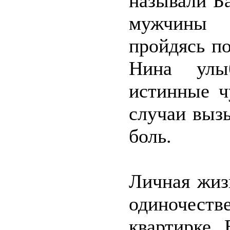
называли Б
мужчины 
пройдясь по
Нина улы
истинные ч
случаи выз
боль.
Личная жиз
одиночеств
квартирке. 