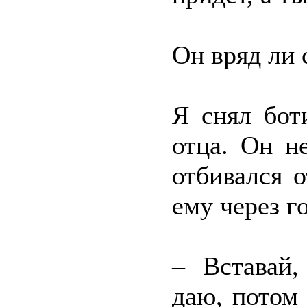
Он вряд ли
Я снял бот
отца. Он н
отбивался 
ему через г
– Вставай,
даю, потом 