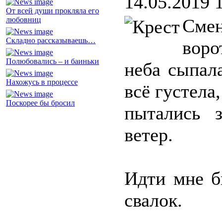
14.05.2019 
От всей души прокляла его
любовниц
Сме
Складно рассказываешь…
воро
Полюбовались – и баиньки
неба сыпал
Нахожусь в процессе
всё густела
Поскорее бы бросил
пытались 
ветер.
Идти мне б
свалок.