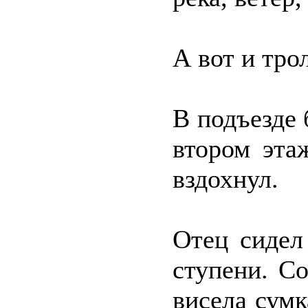
А вот и тро
В подъезде 
втором эта
вздохнул.
Отец сидел
ступени. Со
висела сумк