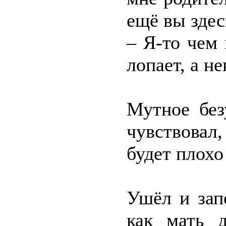
ещё вы здес
– Я-то чем 
лопает, а н
Мутное без
чувствовал
будет плохо
Ушёл и зап
как мать д