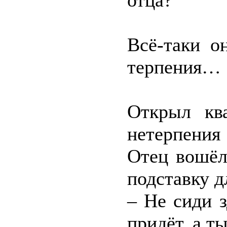
отца?
Всё-таки о
терпения…
Открыл ква
нетерпения
Отец вошёл
подставку д
– Не сиди з
придёт, а т