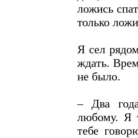
ложись спат
только ложи
Я сел рядом
ждать. Вре
не было.
– Два год
любому. Я 
тебе говор