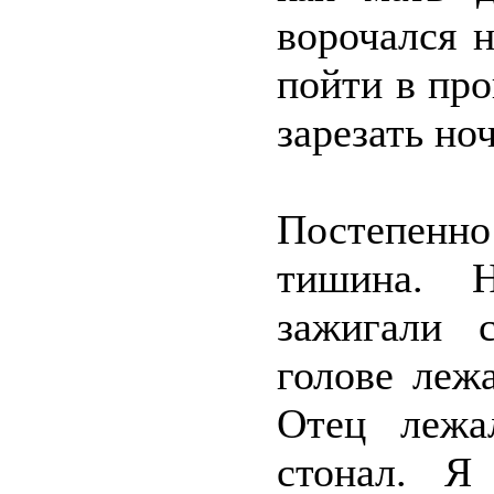
ворочался н
пойти в про
зарезать н
Постепенно
тишина. Н
зажигали 
голове леж
Отец лежа
стонал. Я