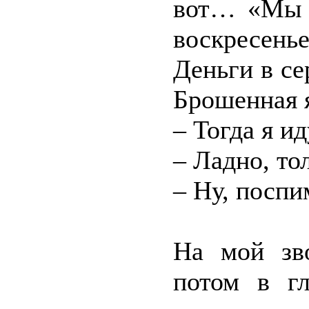
вот… «Мы у
воскресень
Деньги в се
Брошенная 
– Тогда я ид
– Ладно, то
– Ну, поспи
На мой зво
потом в г