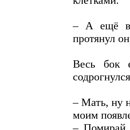
клетками.
– А ещё в
протянул он
Весь бок 
содрогнулся
– Мать, ну 
моим появле
– Помирай,