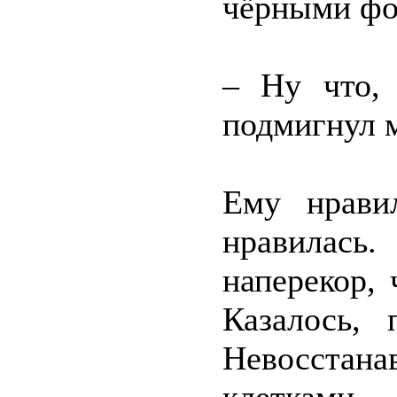
чёрными фо
– Ну что, 
подмигнул 
Ему нравил
нравилас
наперекор, 
Казалось, 
Невосста