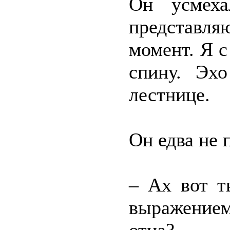
Он усмех
представля
момент. Я с
спину. Эхо
лестнице.
Он едва не 
– Ах вот т
выражением