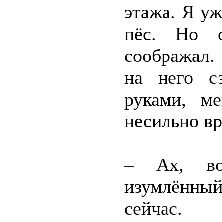
этажа. Я у
пёс. Но о
соображал.
на него с
руками, м
несильно вр
– Ах, во
изумлённый
сейчас.