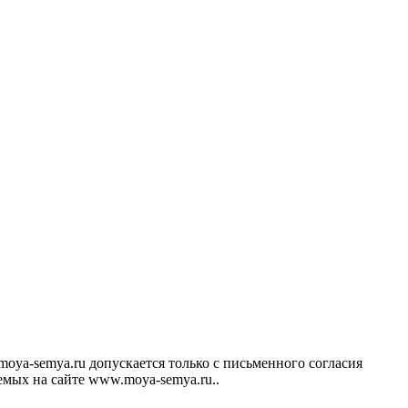
ya-semya.ru допускается только с письменного согласия
аемых на сайте www.moya-semya.ru..