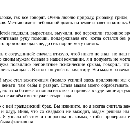
оложе, так все говорят. Очень люблю природу, рыбалку, грибы
ов. Мечтаю иметь небольшой домик на земле и завести козочку. О
етей подняли, вырастили, выучили, всё пережили: голодное вре
отягивала руку помощи, поддерживала его, когда остался без 
то произошло дальше, до сих пор не могу понять.
ть с сотрудницей: сначала втихую, чтоб никто не знал, но наш 
о своим мужем бывала в нашей компании, я и подумать не могла,
 мужа появились непонятные психические срывы, говорил, что
ились скандалы. В итоге он ушёл на квартиру. Эта мадам развел
й муж стал зажиточным (немало усилий здесь приложили мы с д
е деньги, там бабы и разврат. Стала мадам моего обрабатывать
 но из-за бизнеса я пошла на отказ и привела в суде такие аргум
мы не живём вместе уже четыре года.
о с ней гражданский брак. Вы извините, но я всегда считала за
о и блуд. Видя, что со свадьбой не выходит, мадам решила им
а. Я узнала об этом и попросила знакомых, чтобы проверили е
 была фиктивная.