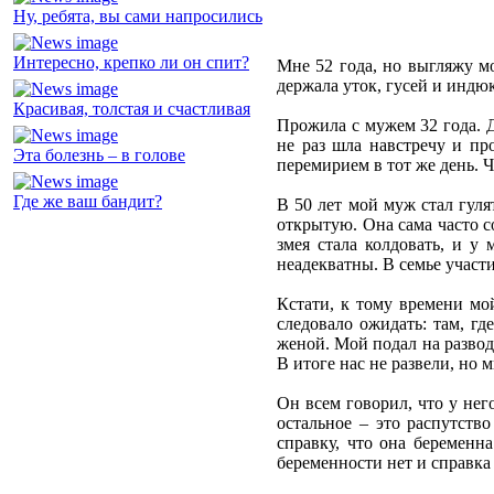
Ну, ребята, вы сами напросились
Интересно, крепко ли он спит?
Мне 52 года, но выгляжу м
держала уток, гусей и индюк
Красивая, толстая и счастливая
Прожила с мужем 32 года. Д
не раз шла навстречу и пр
Эта болезнь – в голове
перемирием в тот же день. Ч
Где же ваш бандит?
В 50 лет мой муж стал гуля
открытую. Она сама часто с
змея стала колдовать, и у
неадекватны. В семье участ
Кстати, к тому времени мо
следовало ожидать: там, гд
женой. Мой подал на развод,
В итоге нас не развели, но 
Он всем говорил, что у нег
остальное – это распутств
справку, что она беременн
беременности нет и справка