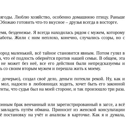
, ягоды. Люблю хозяйство, особенно домашнюю птицу. Раньше
божаю готовить что-то вкусное – друзья всегда в восторге.
мя, безденежье. Я всегда находилась рядом с мужем, которому
работы. Жили с ним неплохо, конечно, случались ссоры, но с
город маленький, всё тайное становится явным. Потом гулял в
 что её подлость обернётся против нашей семьи. В общем, эта
 не может без неё, все его действия были непредсказуемы и
ась со своим вторым мужем и перешла жить к моему.
очерью), создал своё дело, деньги потекли рекой. Ну, как и
, мол, надоело в любовницах ходить, хочет быть его законной
енты, что судья был на моей стороне, и так произошло три раза.
конным брак венчанный или зарегистрированный в загсе, а всё
 завладеть путём обмана. Приносит из женской консультации
ё постановку на учёт и анализы в карточке. Как я и думала,