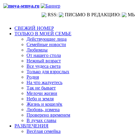
RSS:
ПИСЬМО В РЕДАКЦИЮ:
МЫ
СВЕЖИЙ НОМЕР
ТОЛЬКО В МОЕЙ СЕМЬЕ
Действующие лица
Семейные новости
Любимцы
От нашего стола
Нежный возраст
Все чудеса света
Только для взрослых
Родня
На что жалуетесь
Так не бывает
Мелочи жизни
Небо и земля
Жизнь и кошелёк
Любовь, измена
Проверено временем
В лучах славы
РАЗВЛЕЧЕНИЯ
Весёлая семейка