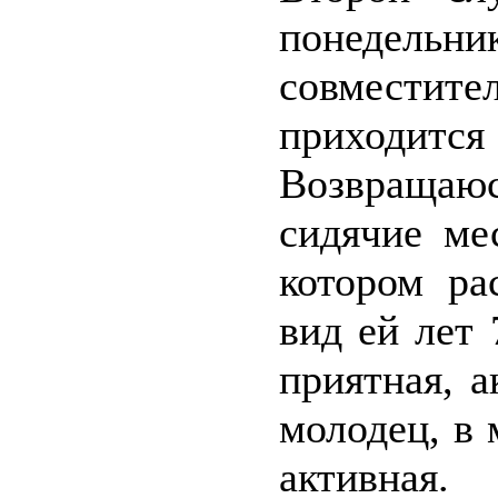
понеде
совместит
приходит
Возвращаюс
сидячие ме
котором ра
вид ей лет 
приятная, 
молодец, в 
активная.