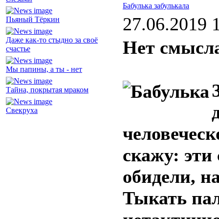
Бабулька забулькала
27.06.2019 
Пьяный Тёркин
Даже как-то стыдно за своё
Нет смысла
счастье
Мы папины, а ты - нет
Тайна, покрытая мраком
Свекруха
человеческ
скажу: эти
обидели, н
Тыкать пал