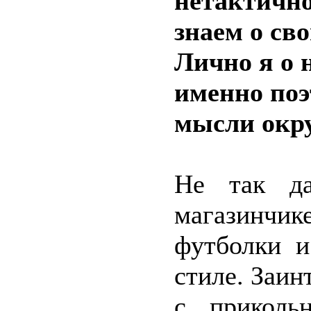
нетактично
знаем о св
Лично я о 
именно по
мысли окру
Не так да
магазинчик
футболки и
стиле. Заи
с приколь