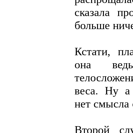
сказала пр
больше ниче
Кстати, пл
она ведь
телосложени
веса. Ну а
нет смысла 
Второй сл