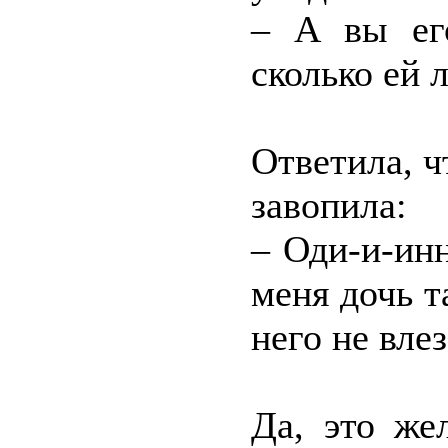
– А вы ег
сколько ей 
Ответила, ч
завопила:
– Оди-и-ин
меня дочь т
него не влез
Да, это же