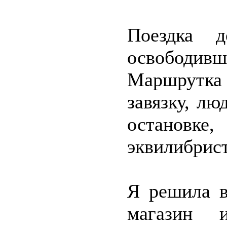
Поездка д
освободи
Маршрутка
завязку, лю
останов
эквилибрис
Я решила в
магазин 