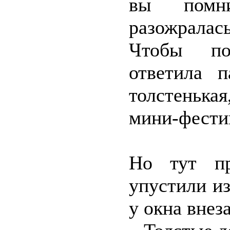
вы помн
разожралас
Чтобы под
ответила 
толстенька
мини-фести
Но тут пр
упустили из
у окна внез