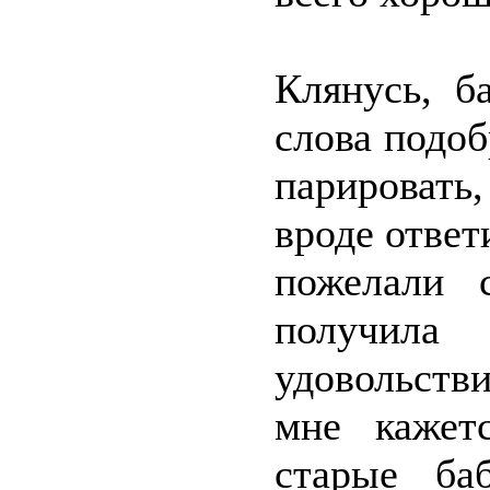
Клянусь, б
слова подоб
парировать
вроде ответ
пожелали 
получил
удовольств
мне кажет
старые ба