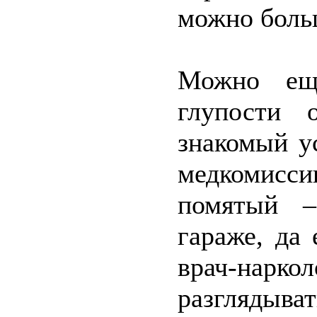
можно больш
Можно ещ
глупости 
знакомый у
медкомисси
помятый –
гараже, да
врач-нар
разглядыва