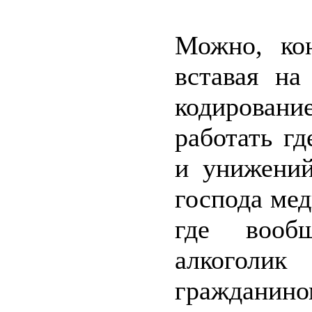
Можно, кон
вставая на
кодирован
работать г
и унижений
господа мед
где вообщ
алкоголи
гражданино