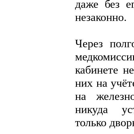
даже без е
незаконно.
Через полг
медкомис
кабинете н
них на учёт
на железн
никуда ус
только двор