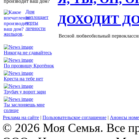
производит ваш дом?
Дом
ДОХОДИТ Д
воплощает
черты
личности
жильцов
.
Весной любвеобильный первоклассник
Никогда не сдавайтесь
По прозвищу Кротёнок
Креста на тебе нет
Трубач у ворот зари
Ты заслоняешь мне
солнце
Реклама на сайте
|
Пользовательское соглашение
|
Анонсы номе
© 2026 Моя Семья. Все п