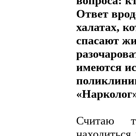
вопроса: к
Ответ врод
халатах, ко
спасают жи
разочарова
имеются ис
поликлиник
«Нарколог»
Считаю т
находиться