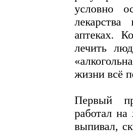
условно о
лекарства
аптеках. К
лечить люд
«алкогольн
жизни всё п
Первый п
работал на
выпивал, ск