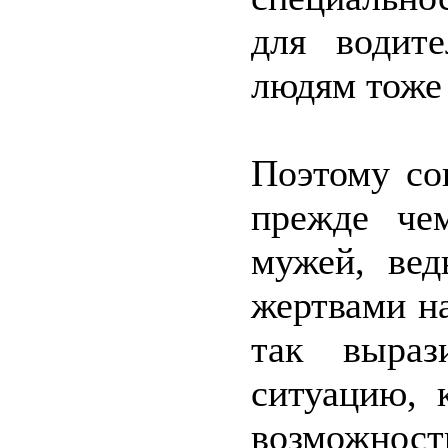
для водит
людям тоже 
Поэтому со
прежде че
мужей, вед
жертвами н
так выраз
ситуацию, 
возможност