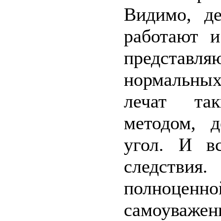
Видимо, д
работают 
представ
нормальных
лечат так
методом, д
угол. И вс
следстви
полноце
самоуважен