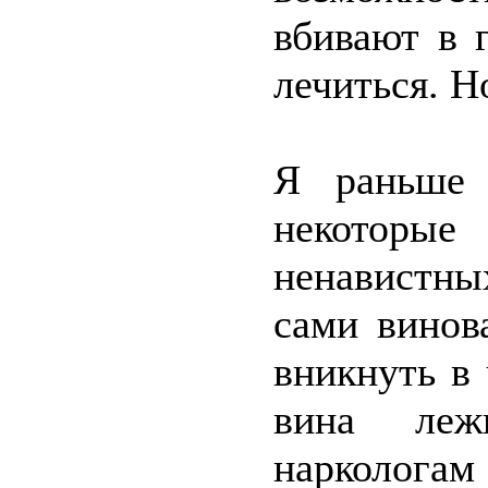
вбивают в 
лечиться. Н
Я раньше 
некоторы
ненавистных
сами винов
вникнуть в 
вина леж
наркологам