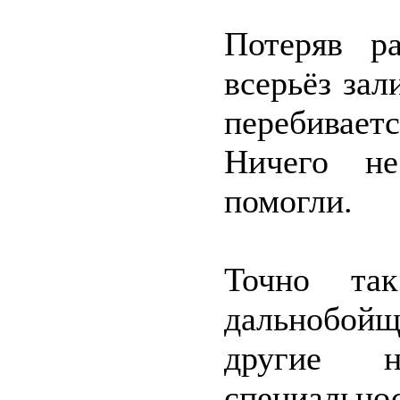
Потеряв ра
всерьёз за
перебивае
Ничего не
помогли.
Точно та
дальнобойщ
другие 
специальн