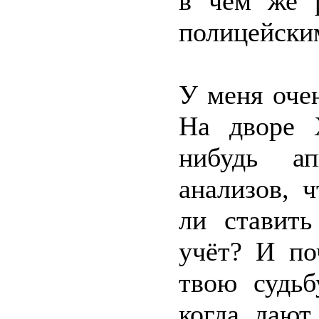
в чём же 
полицейски
У меня оче
На дворе 
нибудь ап
анализов, 
ли ставить
учёт? И по
твою судьб
когда дают