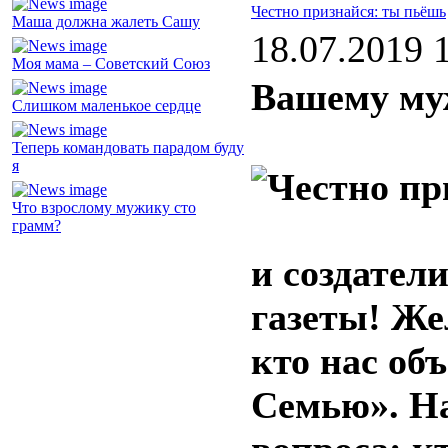
Честно признайся: ты пьёшь
Маша должна жалеть Сашу
18.07.2019 
Моя мама – Советский Союз
Вашему муж
Слишком маленькое сердце
Теперь командовать парадом буду
я
Что взрослому мужику сто
грамм?
и создател
газеты! Же
кто нас об
Семью». На