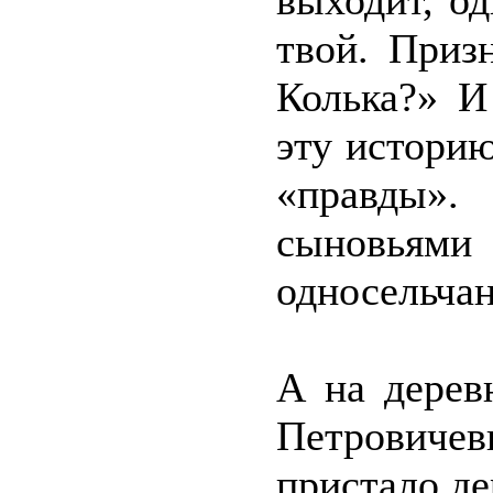
выходит, од
твой. Приз
Колька?» И
эту истори
«правды».
сыновьями
односельчан
А на дерев
Петровичев
пристало д