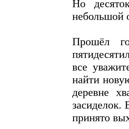
Но десято
небольшой о
Прошёл го
пятидесятил
все уважит
найти нову
деревне хв
засиделок. 
принято вых