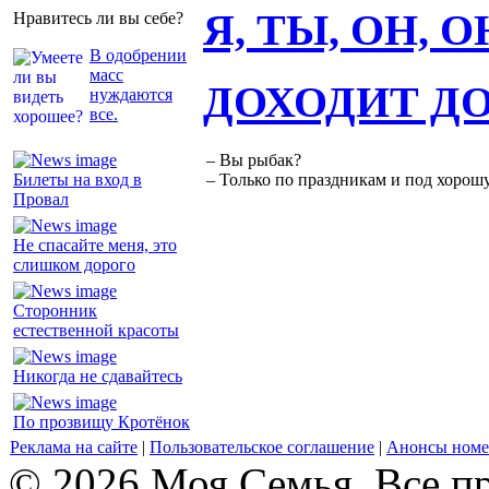
Я, ТЫ, ОН, 
Нравитесь ли вы себе?
В одобрении
масс
ДОХОДИТ Д
нуждаются
все.
– Вы рыбак?
Билеты на вход в
– Только по праздникам и под хорошу
Провал
Не спасайте меня, это
слишком дорого
Сторонник
естественной красоты
Никогда не сдавайтесь
По прозвищу Кротёнок
Реклама на сайте
|
Пользовательское соглашение
|
Анонсы номе
© 2026 Моя Семья. Все п