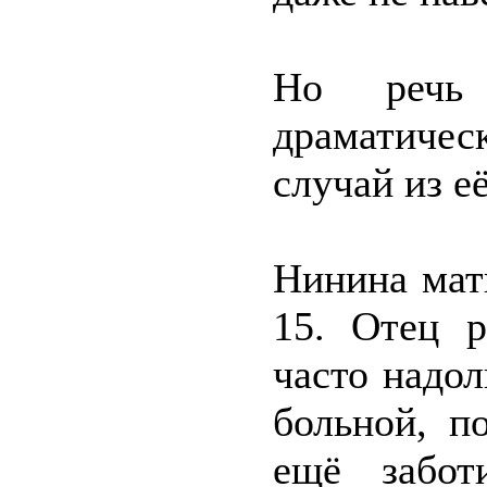
Но речь
драматиче
случай из е
Нинина мат
15. Отец р
часто надол
больной, п
ещё забот