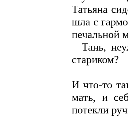
Татьяна сид
шла с гармо
печальной м
– Тань, не
стариком?
И что-то т
мать, и се
потекли руч