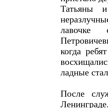
Татьяны и
неразлучны
лавочке 
Петровиче
когда ребя
восхищалис
ладные ста
После слу
Ленинграде