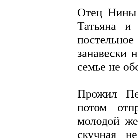
Отец Нины
Татьяна и 
постельн
занавески н
семье не об
Прожил Пе
потом отп
молодой же
скучная н