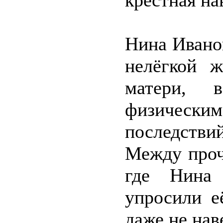
крёстная на
Нина Ивано
нелёгкой ж
матери, в
физическим
последств
Между проч
где Нина 
упросили е
даже не нав