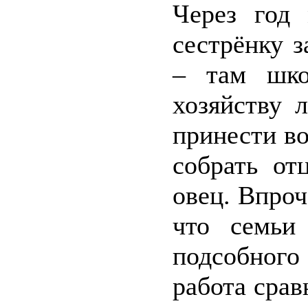
Через год
сестрёнку 
– там шко
хозяйству 
принести во
собрать от
овец. Впроч
что семьи
подсобног
работа срав