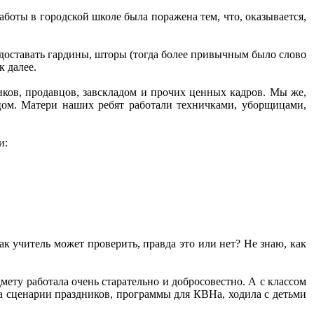
работы в городской школе была поражена тем, что, оказывается,
 доставать гардины, шторы (тогда более привычным было слово
к далее.
иков, продавцов, завскладом и прочих ценных кадров. Мы же,
цом. Матери наших ребят работали техничками, уборщицами,
и:
ак учитель может проверить, правда это или нет? Не знаю, как
ету работала очень старательно и добросовестно. А с классом
ла сценарии праздников, программы для КВНа, ходила с детьми