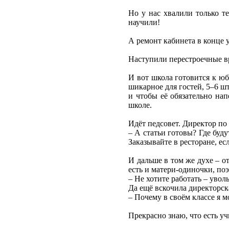
Но у нас хвалили только т
научили!
А ремонт кабинета в конце у
Наступили перестроечные вр
И вот школа готовится к юби
шикарное для гостей, 5–6 ш
и чтобы её обязательно нап
школе.
Идёт педсовет. Директор по
– А статьи готовы? Где буд
Заказывайте в ресторане, ес
И дальше в том же духе – о
есть и матери-одиночки, по
– Не хотите работать – увол
Да ещё вскочила директорск
– Почему в своём классе я м
Прекрасно знаю, что есть уч