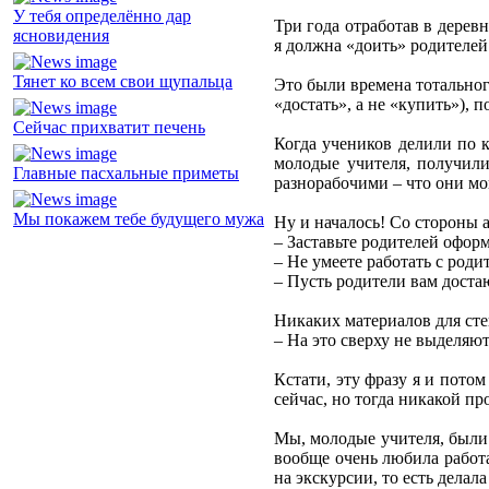
У тебя определённо дар
Три года отработав в деревн
ясновидения
я должна «доить» родителей
Тянет ко всем свои щупальца
Это были времена тотальног
«достать», а не «купить»), 
Сейчас прихватит печень
Когда учеников делили по к
молодые учителя, получил
Главные пасхальные приметы
разнорабочими – что они мо
Мы покажем тебе будущего мужа
Ну и началось! Со стороны 
– Заставьте родителей офор
– Не умеете работать с роди
– Пусть родители вам доста
Никаких материалов для сте
– На это сверху не выделяют
Кстати, эту фразу я и пото
сейчас, но тогда никакой п
Мы, молодые учителя, были 
вообще очень любила работа
на экскурсии, то есть делала