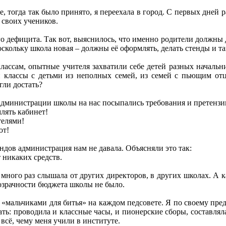
е, тогда так было принято, я переехала в город. С первых дней 
 своих учеников.
о дефицита. Так вот, выяснилось, что именно родители должны
поскольку школа новая – должны её оформлять, делать стенды и та
лассам, опытные учителя захватили себе детей разных начальн
и классы с детьми из неполных семей, из семей с пьющим от
гли достать?
администрации школы на нас посыпались требования и претензи
млять кабинет!
телями!
ют!
ндов администрация нам не давала. Объясняли это так:
 никаких средств.
м много раз слышала от других директоров, в других школах. А к
розрачности бюджета школы не было.
«мальчиками для битья» на каждом педсовете. Я по своему предм
ть: проводила и классные часы, и пионерские сборы, составля
 всё, чему меня учили в институте.