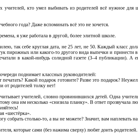
ех учителей, кто умел выбивать из родителей всё нужное для 
чебного года? Даже вспоминать всё это не хочется.
емена, я уже работала в другой, более элитной школе.
лею, так себе круглая дата, не 25 лет, не 50. Каждый класс дол
тук пирожных или какого-то другого вида выпечки и принести в
ечатали в какой-нибудь солидной газете (3–4 публикации). А 
 очереди поднимает классных руководителей:
ут печатать? Какой подарок готовите? Разве это подарок? Неуже
ли от родителей толку нет!
тчитывает учителей, словно провинившихся детей. Одна учительн
этому она им несколько «снизила планку». В ответ прозвучала лю
ьняйтесь!
ая «шестёрка».
огу собрать столько-то, а вы не можете? Значит, вам наплевать 
ителя, которые сами (без нажима сверху) любят доить родителей.