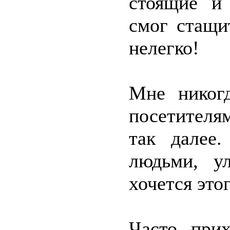
стоящие и
смог стащит
нелегко!
Мне никогд
посетителя
так далее
людьми, у
хочется этог
Часто при