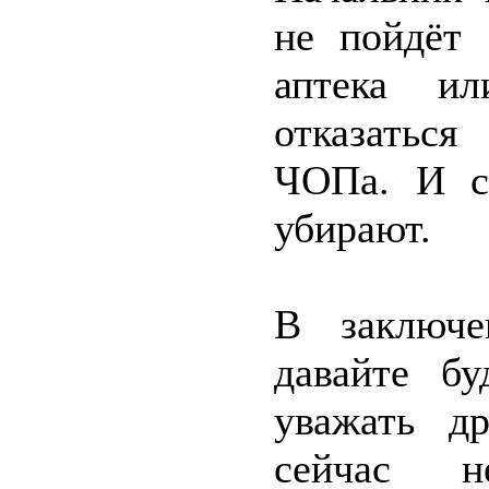
не пойдёт 
аптека ил
отказаться
ЧОПа. И с
убирают.
В заключе
давайте б
уважать д
сейчас н