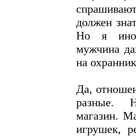
спрашиваю
должен знат
Но я иног
мужчина да
на охранник
Да, отношен
разные. Н
магазин. М
игрушек, р