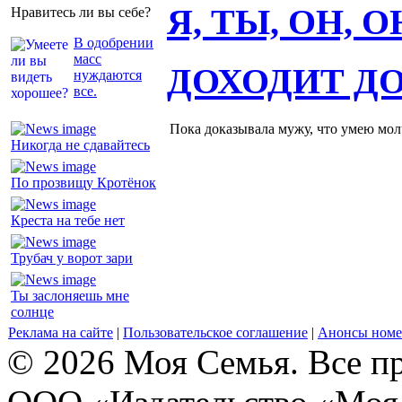
Я, ТЫ, ОН, 
Нравитесь ли вы себе?
В одобрении
масс
ДОХОДИТ Д
нуждаются
все.
Пока доказывала мужу, что умею молч
Никогда не сдавайтесь
По прозвищу Кротёнок
Креста на тебе нет
Трубач у ворот зари
Ты заслоняешь мне
солнце
Реклама на сайте
|
Пользовательское соглашение
|
Анонсы номе
© 2026 Моя Семья. Все п