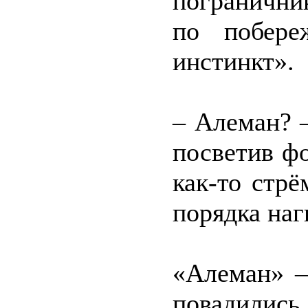
погранични
по побере
инстинкт».
– Алеман? 
посветив ф
как-то стр
порядка на
«Алеман» –
повадили