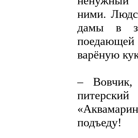
ненужный 
ними. Людс
дамы в за
поедающе
варёную кук
– Вовчик,
питерск
«Аквамарин
подъеду!