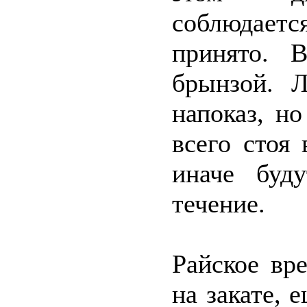
соблюдает
принято. 
брынзой. 
напоказ, н
всего стоя 
иначе буд
течение.
Райское вр
на закате, 