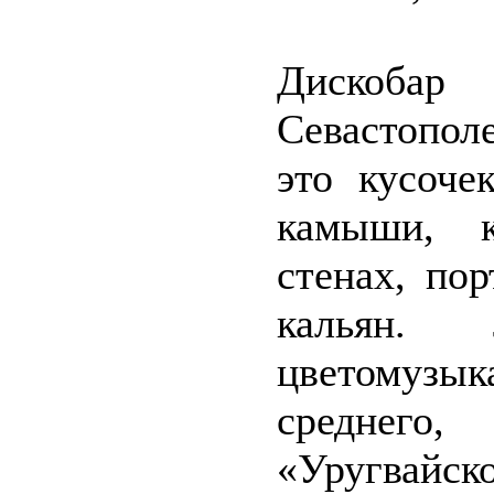
Дискобар
Севастопол
это кусоче
камыши, к
стенах, по
кальян.
цветомузы
среднег
«Уругвайс