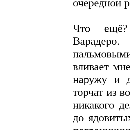
очередной р
Что ещё?
Варадер
пальмовым
вливает мне
наружу и д
торчат из 
никакого д
до ядовиты