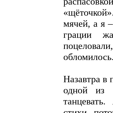
распасов
«щёточкой»
мячей, а я 
грации ж
поцелова
обломилось
Назавтра в 
одной из 
танцевать
стихи, пот