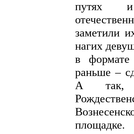
путях и
отечестве
заметили и
нагих девуш
в формате
раньше – с
А так, 
Рождест
Вознесенс
площадке.