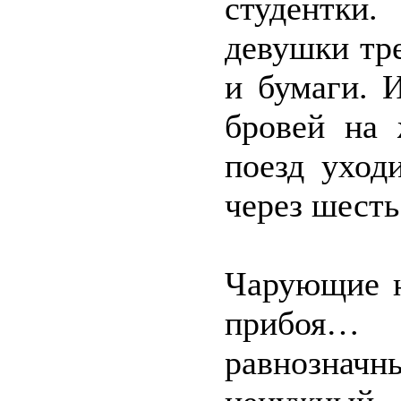
студентки
девушки тре
и бумаги. 
бровей на 
поезд уходи
через шесть
Чарующие н
прибоя…
равнозначн