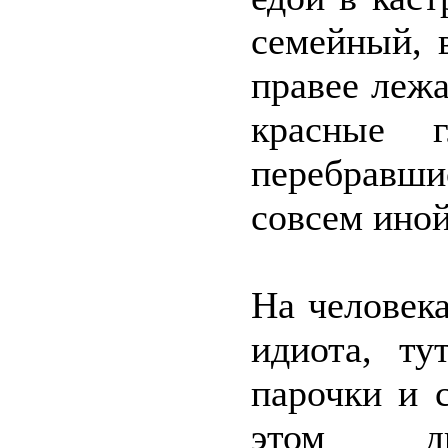
семейный, 
правее леж
красные г
перебравши
совсем иной
На человека
идиота, ту
парочки и 
этом дип