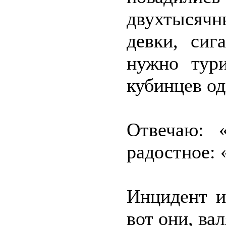
двухтысяч
девки, си
нужно тур
кубинцев од
Отвечаю: 
радостное:
Инцидент и
вот они, ва