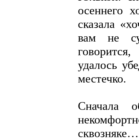
осеннего х
сказала «х
вам не су
говорится
удалось уб
местечко.
Сначала о
некомфортн
сквозняке