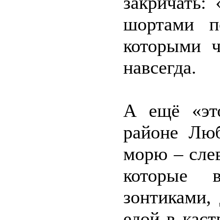
закричать:
шортами п
которыми ч
навсегда.
А ещё «эт
районе Люб
морю – сле
которые в
зонтиками,
едой в кас