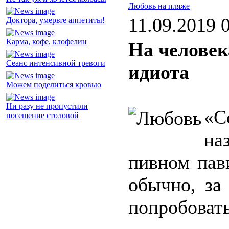
Любовь на пляже
11.09.2019 
Доктора, умерьте аппетиты!
Карма, кофе, клофелин
На человек
Сеанс интенсивной тревоги
идиота
Можем поделиться кровью
Ни разу не пропустили
«С
посещение столовой
на
пивном пав
обычно, за
попробовать