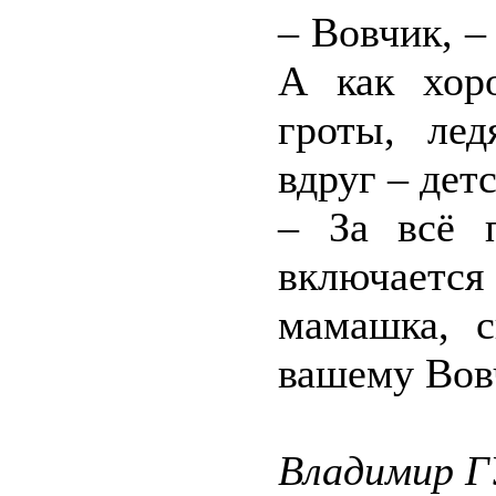
– Вовчик, –
А как хор
гроты, ле
вдруг – дет
– За всё п
включаетс
мамашка, с
вашему Вовч
Владимир Г