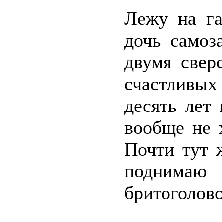
Лежу на га
дочь самоз
двумя свер
счастливы
десять лет
вообще не 
Почти тут 
поднимаю 
бритоголов