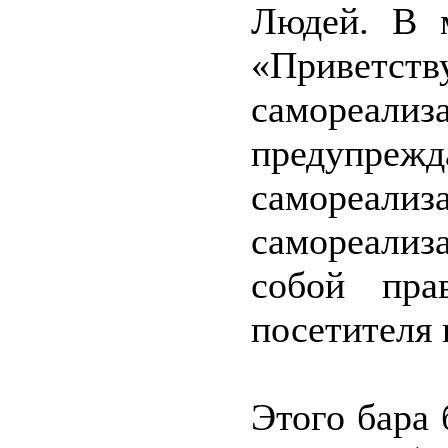
Людей. В м
«Приветст
самореализ
предупре
самореал
самореализ
собой пра
посетителя 
Этого бара 