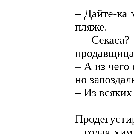
– Дайте-ка 
пляже.
– Секаса?
продавщица.
– А из чего
но запоздал
– Из всяких
Продегустир
– голая хим