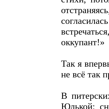
отстраняяс
согласил
встречатьс
оккупант!»
Так я вперв
не всё так 
В питерски
Юлькой: сн