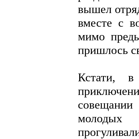
вышел отря
вместе с в
мимо преды
пришлось с
Кстати, 
приключен
совещани
молодых
прогуливал