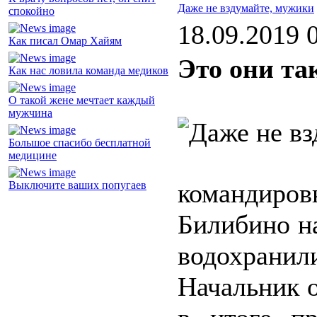
Даже не вздумайте, мужики
спокойно
18.09.2019 
Как писал Омар Хайям
Это они та
Как нас ловила команда медиков
О такой жене мечтает каждый
мужчина
Большое спасибо бесплатной
медицине
командир
Выключите ваших попугаев
Билибино н
водохрани
Начальник о