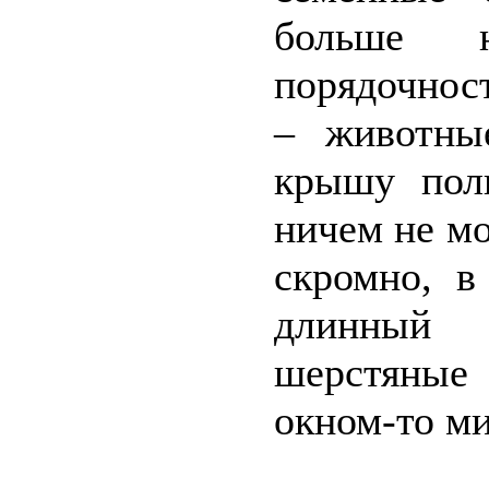
больше 
порядочност
– животные
крышу полн
ничем не мо
скромно, в
длинный 
шерстяные 
окном-то ми