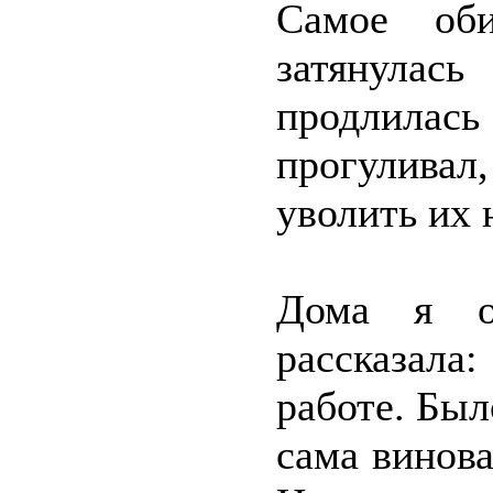
Самое оби
затянула
продлилас
прогуливал
уволить их 
Дома я о
рассказала
работе. Был
сама винова