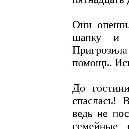
Они опешил
шапку и п
Пригрозила 
помощь. Исп
До гостин
спаслась! 
ведь не по
семейные 