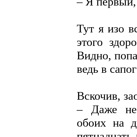
– Я первый,
Тут я изо в
этого здор
Видно, попа
ведь в сапог
Вскочив, за
– Даже не
обоих на д
пятнадцать 