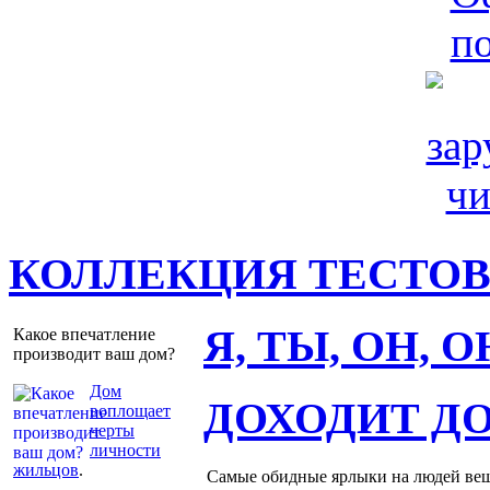
КОЛЛЕКЦИЯ ТЕСТО
Я, ТЫ, ОН, 
Какое впечатление
производит ваш дом?
Дом
ДОХОДИТ Д
воплощает
черты
личности
жильцов
.
Самые обидные ярлыки на людей ве