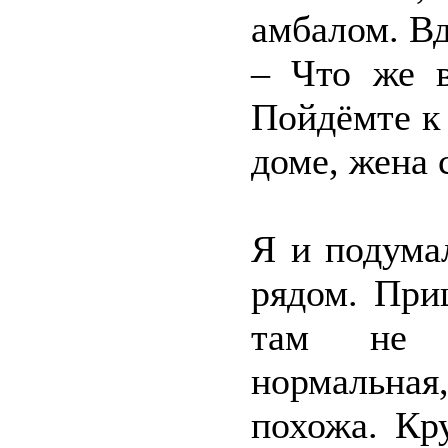
амбалом. Вд
– Что же в
Пойдёмте к 
доме, жена 
Я и подума
рядом. При
там не о
нормальна
похожа. Кр