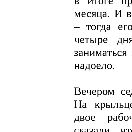
в итоге п
месяца. И 
– тогда ег
четыре дн
заниматься
надоело.
Вечером се
На крыльц
двое рабо
сказали, ч