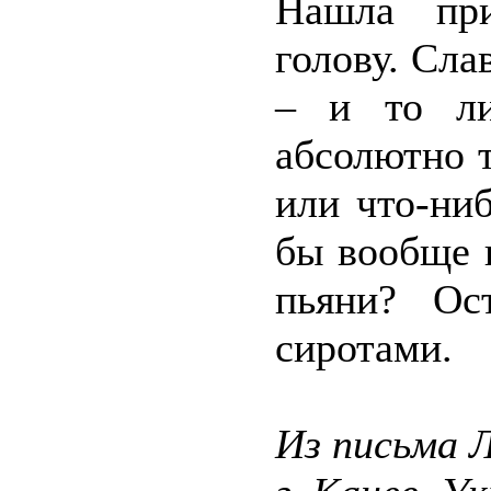
Нашла пр
голову. Сла
– и то ли
абсолютно 
или что-ни
бы вообще 
пьяни? Ос
сиротами.
Из письма 