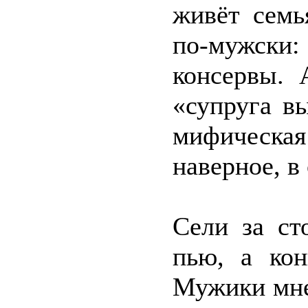
живёт семь
по-мужски
консервы. 
«супруга в
мифическа
наверное, в
Сели за ст
пью, а кон
Мужики мне