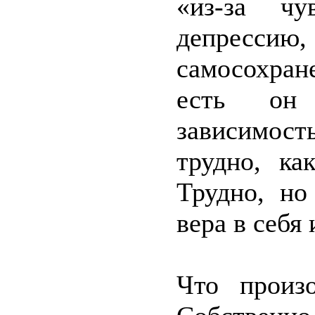
«из-за чу
депресс
самосохран
есть он
зависимост
трудно, ка
Трудно, но
вера в себ
Что произ