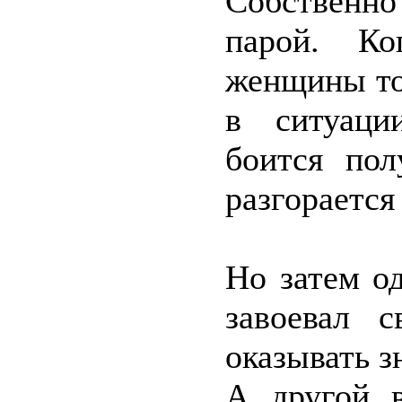
Собственно 
парой. К
женщины то
в ситуаци
боится пол
разгорается
Но затем о
завоевал 
оказывать з
А другой в