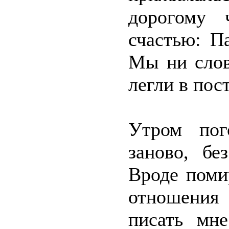
дорогому 
счастью: П
Мы ни слов
легли в пос
Утром пог
заново, бе
Вроде поми
отношения
писать мне