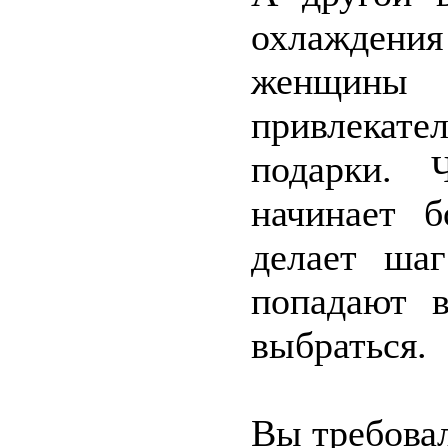
охлаждени
женщины
привлека
подарки. Ч
начинает б
делает ша
попадают в
выбраться.
Вы требовал