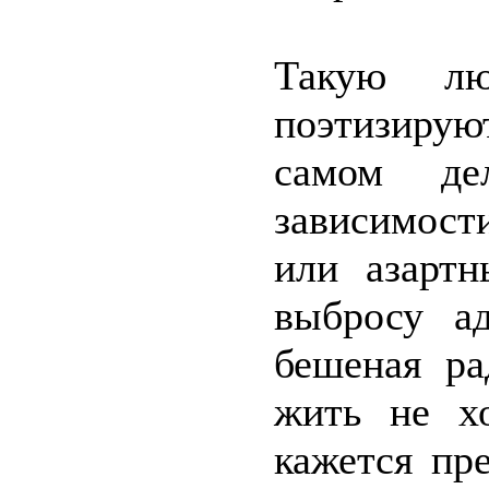
Такую лю
поэтизирую
самом д
зависимост
или азартн
выбросу а
бешеная ра
жить не х
кажется пр