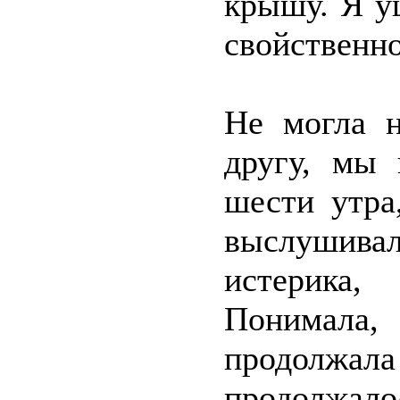
крышу. Я у
свойственно
Не могла н
другу, мы 
шести утра
выслушив
истерика
Понимала,
продолжал
продолжало