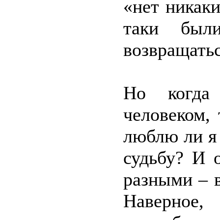
«нет никаки
таки был
возвращатьс
Но когда
человеком,
люблю ли я 
судьбу? И 
разными – в
Наверно