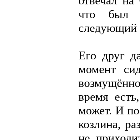
отвечал на
что был з
следующий 
Его друг д
момент си
возмущённое
время есть
может. И по
козлина, ра
не приходи