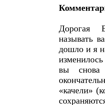
Комментар
Дорогая 
называть в
дошло и я н
изменилось
вы снова
окончател
«качели» (к
сохраняются