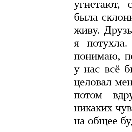
угнетают, 
была склонн
живу. Друзь
я потухла.
понимаю, п
у нас всё 
целовал мен
потом вдр
никаких чув
на общее б