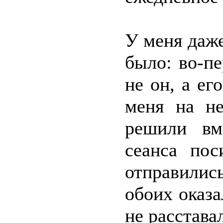
У меня даж
было: во-п
не он, а ег
меня на н
решили вм
сеанса пос
отправились
обоих оказа
не расстава