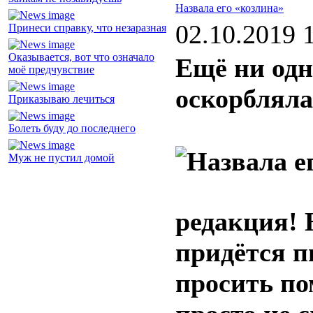
Назвала его «козлина»
02.10.2019 
Принеси справку, что незаразная
Оказывается, вот что означало
Ещё ни одн
моё предчувствие
оскорбляла
Приказываю лечиться
Болеть буду до последнего
Муж не пустил домой
редакция! 
придётся п
просить по