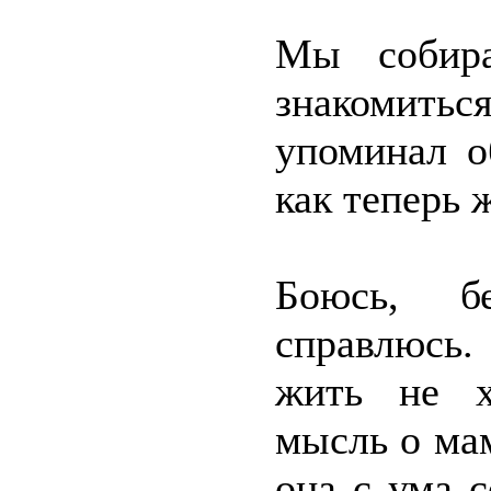
Мы собира
знакомитьс
упоминал о
как теперь 
Боюсь, б
справлюсь.
жить не хо
мысль о мам
она с ума 