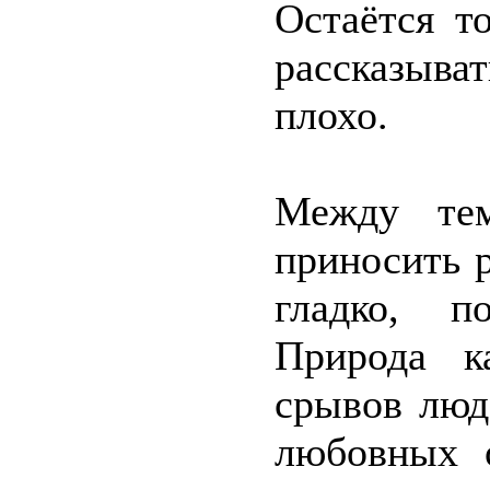
Остаётся т
рассказыва
плохо.
Между тем
приносить р
гладко, п
Природа к
срывов люд
любовных 