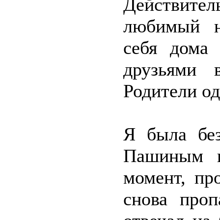
Действите
любимый н
себя дома
друзьями 
Родители о
Я была без
Пашиным п
момент, пр
снова проп