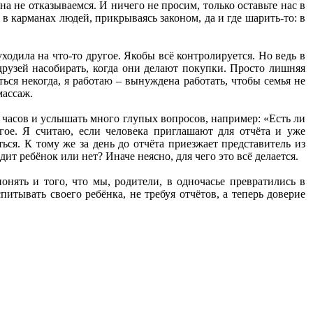
 не отказываемся. И ничего не просим, только оставьте нас в
в карманах людей, прикрываясь законом, да и где шарить-то: в
одила на что-то другое. Якобы всё контролируется. Но ведь в
друзей насобирать, когда они делают покупки. Просто лишняя
ься некогда, я работаю – вынуждена работать, чтобы семья не
массаж.
у часов и услышать много глупых вопросов, например: «Есть ли
гое. Я считаю, если человека приглашают для отчёта и уже
ся. К тому же за день до отчёта приезжает представитель из
т ребёнок или нет? Иначе неясно, для чего это всё делается.
нять и того, что мы, родители, в одночасье превратились в
итывать своего ребёнка, не требуя отчётов, а теперь доверие