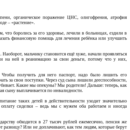
пени, органическое поражение ЦНС, олигофрения, атрофия
оде – «растение».
 что боролись за его здоровье, лечили в больницах, ездили в
казать финансовую помощь для лечения ребёнка или улучшить
 Наоборот, мальчику становится ещё хуже, начали проявляться
и на ней в реанимацию за свои деньги, потому что у них,
! Чтобы получить для него паспорт, надо было лишить его
чать за свои поступки. Через суд сына лишили дееспособности,
убивает. Какие мы опекуны? Мы родители! Дальше: теперь, как
рая сыну выплачивается по инвалидности.
питание таких детей в действительности уходит значительно
а, оплату сиделки – ведь мы с мужем оба работаем и иногда
дарству обходится в 27 тысяч рублей ежемесячно, пенсия же
т разницу? Или не доплачивают, как тем людям, которые берут