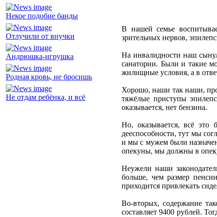
Некое подобие банды
В нашей семье воспитывае
Отлучили от внучки
зрительных нервов, эпилепси
На инвалидности наш сынуля
Андрюшка-игрушка
санатории. Были и такие м
жилищные условия, а в отв
Родная кровь, не бросишь
Хорошо, наши так наши, про
Не отдам ребёнка, и всё
тяжёлые приступы эпилепс
оказывается, нет бензина.
Но, оказывается, всё это
дееспособности, тут мы сог
и мы с мужем были назначен
опекуны, мы должны в опеку
Неужели наши законодатели
больше, чем размер пенсии
приходится привлекать сидел
Во-вторых, содержание так
составляет 9400 рублей. То