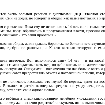
тся очень больной ребёнок с диагнозами: ДЦП тяжёлой сте
я. Сын не ходит, не говорит, в общем, как называют таких в нар
 с рождения. Пока ему не исполнилось 14 лет, жили только тем,
оменты, когда обращались к представителям власти, просили о
ет слышали: «Это ваши проблемы!»
глотив обиды, жили дальше, боролись, но болезни не отступили.
ии, требующие реанимации. Как-то вызвали «скорую» и ехал
 были цветочки. Вот исполнилось сыну 14 лет – и началось
ласны с законодательством, ведь он действительно не может отве
ы опекунами. Опекунами – вот именно это нас больше всего и 
нский совет предоставлять отчёты о потраченной пенсии, кото
 не понимают, насколько это глупо! Во-первых, денег на вос
. Возьмите в расчёт памперсы, средства по уходу, лекарств
ку, оставлять сына одного нельзя.
ого ребёнка в специализированном лечебном учреждении госу
гда почему же, назначив родителей опекунами, им не выплачиваю