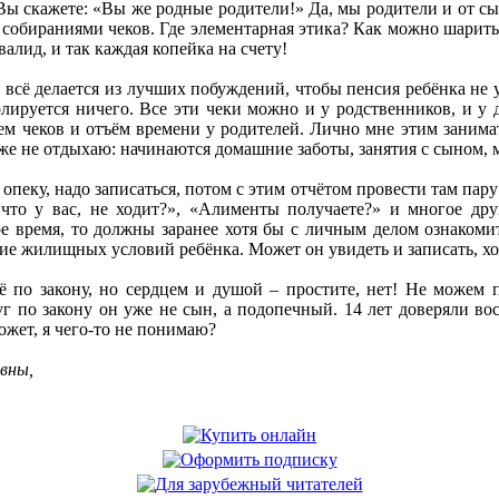
ы скажете: «Вы же родные родители!» Да, мы родители и от сына
 собираниями чеков. Где элементарная этика? Как можно шарить 
валид, и так каждая копейка на счету!
всё делается из лучших побуждений, чтобы пенсия ребёнка не ух
лируется ничего. Все эти чеки можно и у родственников, и у 
ем чеков и отъём времени у родителей. Лично мне этим занимат
же не отдыхаю: начинаются домашние заботы, занятия с сыном, 
 опеку, надо записаться, потом с этим отчётом провести там пар
что у вас, не ходит?», «Алименты получаете?» и многое дру
 время, то должны заранее хотя бы с личным делом ознакомить
е жилищных условий ребёнка. Может он увидеть и записать, ходи
 по закону, но сердцем и душой – простите, нет! Не можем по
г по закону он уже не сын, а подопечный. 14 лет доверяли восп
ожет, я чего-то не понимаю?
вны,