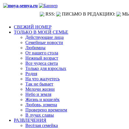
RSS:
ПИСЬМО В РЕДАКЦИЮ:
МЫ
СВЕЖИЙ НОМЕР
ТОЛЬКО В МОЕЙ СЕМЬЕ
Действующие лица
Семейные новости
Любимцы
От нашего стола
Нежный возраст
Все чудеса света
Только для взрослых
Родня
На что жалуетесь
Так не бывает
Мелочи жизни
Небо и земля
Жизнь и кошелёк
Любовь, измена
Проверено временем
В лучах славы
РАЗВЛЕЧЕНИЯ
Весёлая семейка