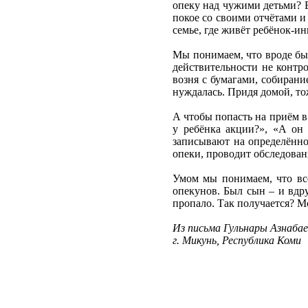
опеку над чужими детьми? В
покое со своими отчётами и
семье, где живёт ребёнок-ин
Мы понимаем, что вроде бы 
действительности не контро
возня с бумагами, собирани
нуждалась. Придя домой, то
А чтобы попасть на приём в
у ребёнка акции?», «А он 
записывают на определённое
опеки, проводит обследовани
Умом мы понимаем, что всё
опекунов. Был сын – и вдру
пропало. Так получается? М
Из письма Гульнары Азнабае
г. Микунь, Республика Коми