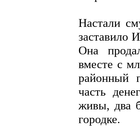
Настали см
заставило И
Она прода
вместе с м
районный г
часть дене
живы, два 
городке.