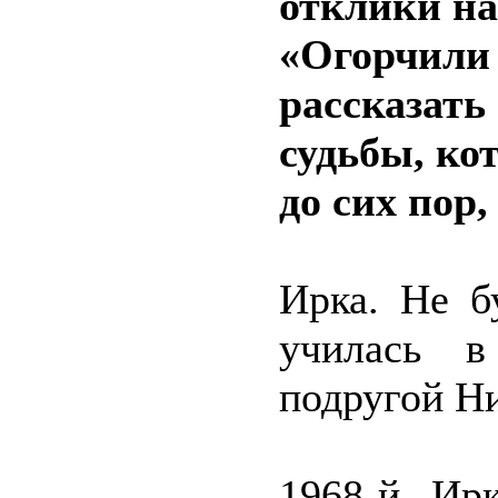
отклики на
«Огорчили 
рассказать
судьбы, ко
до сих пор,
Ирка. Не б
училась в
подругой Н
1968-й, Ир