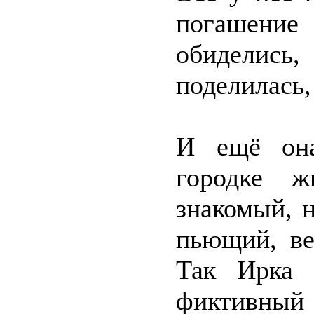
погашени
обиделис
поделилась,
И ещё она
городке ж
знакомый, н
пьющий, ве
Так Ирка 
фиктивный 