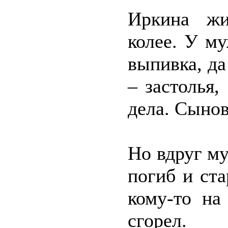
Иркина жи
колее. У му
выпивка, да
– застолья
дела. Сынов
Но вдруг му
погиб и ст
кому-то на
сгорел.