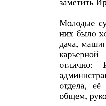
заметить Ир
Молодые су
них было х
дача, машин
карьерной
отлично: 
администр
отдела, е
общем, рук