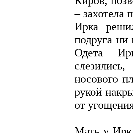
Киров, позв
– захотела 
Ирка реши
подруга ни 
Одета Ирк
слезились,
носового пл
рукой накры
от угощения
Мать у Ирки