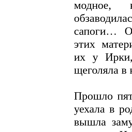
модное,
обзаводила
сапоги… О
этих матер
их у Ирки
щеголяла в 
Прошло пят
уехала в р
вышла заму