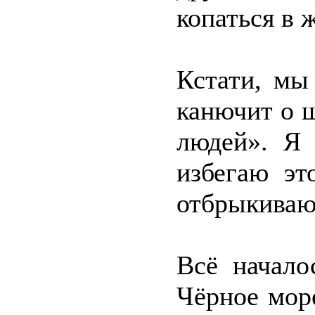
копаться в 
Кстати, мы
канючит о ш
людей». Я 
избегаю эт
отбрыкиваюс
Всё начало
Чёрное мор