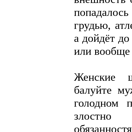
попадалось
грудью, ат
а дойдёт до
или вообще
Женские ш
балуйте му
голодном п
злостно
обязанно