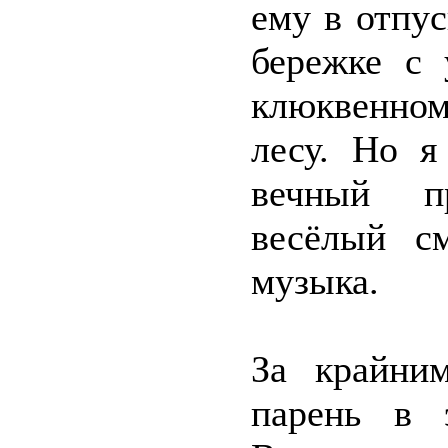
ему в отпу
бережке с 
клюквенном
лесу. Но я
вечный п
весёлый с
музыка.
За крайни
парень в 