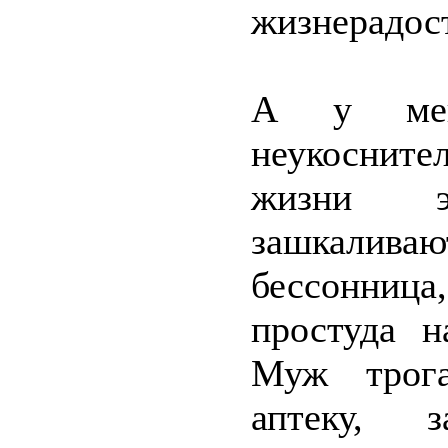
жизнерадос
А у мен
неукосните
жизни э
зашкалив
бессонница
простуда н
Муж трога
аптеку, з