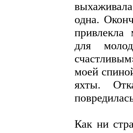
выхаживала
одна. Окон
привлекла 
для моло
счастливым
моей спино
яхты. Отк
повредилась
Как ни стр