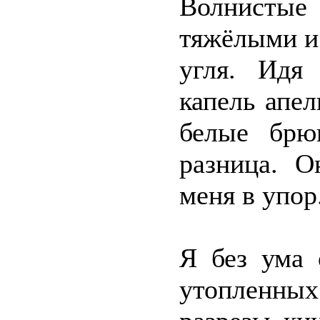
Волнистые
тяжёлыми и
угля. Идя
капель апел
белые брю
разница. О
меня в упор
Я без ума 
утопленны