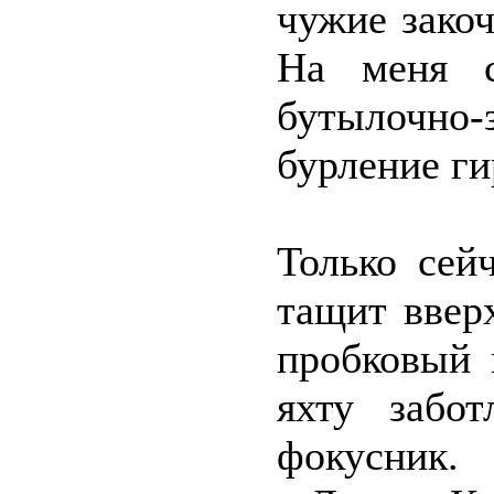
чужие зако
На меня с
бутылочно-
бурление ги
Только сей
тащит ввер
пробковый 
яхту забот
фокусник.