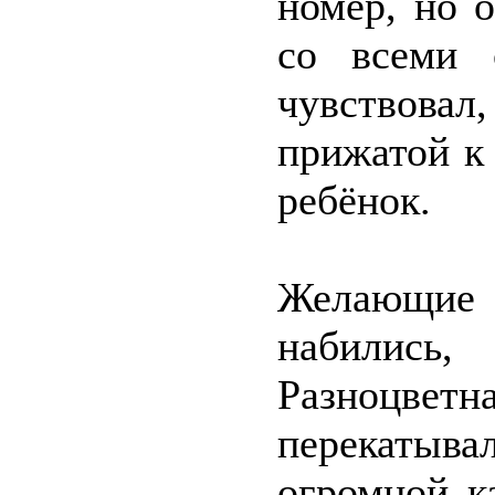
номер, но 
со всеми с
чувствова
прижатой к 
ребёнок.
Желающие 
набилис
Разноцвет
перекатыва
огромной к