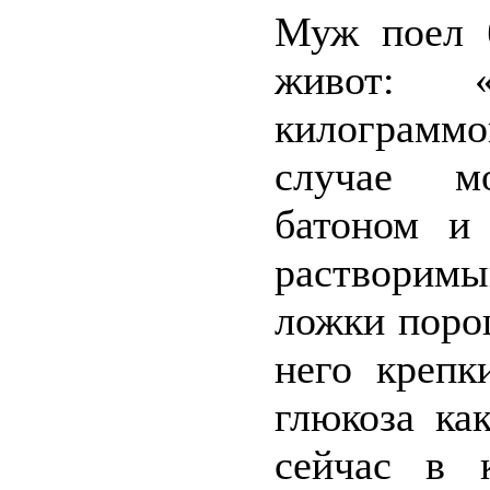
Муж поел б
живот: 
килограммо
случае м
батоном и 
растворимы
ложки поро
него крепк
глюкоза ка
сейчас в 