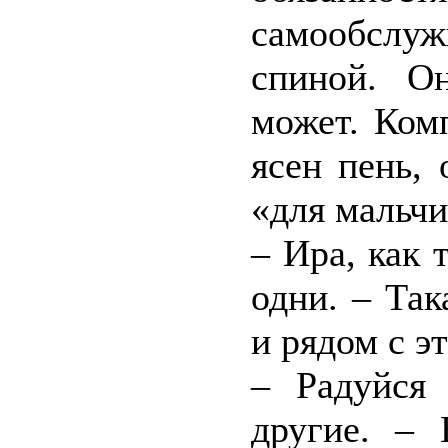
самообслу
спиной. О
может. Ком
ясен пень,
«для мальчи
– Ира, как
одни. – Так
и рядом с э
– Радуйся 
другие. –