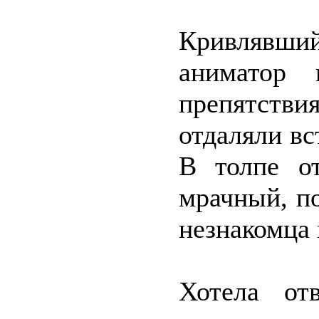
Кривлявши
аниматор 
препятствия
отдаляли вс
В толпе о
мрачный, п
незнакомца 
Хотела от