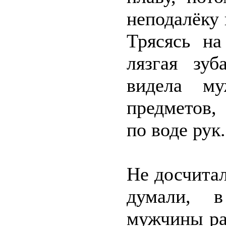
неподалёку 
Трясясь на
лязгая зуб
видела му
предметов,
по воде рук.
Не досчита
думали, в
мужчины ра