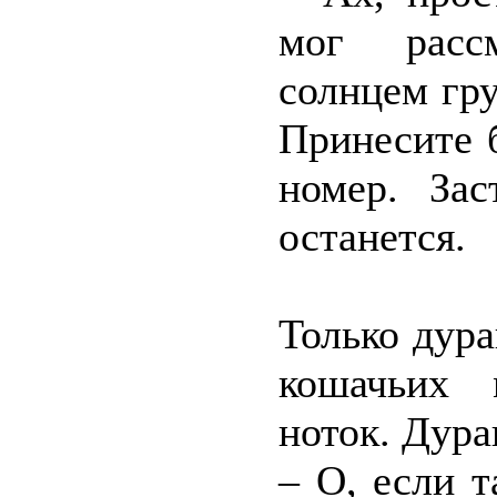
мог расс
солнцем гру
Принесите 
номер. За
останется.
Только дур
кошачьих 
ноток. Дура
– О, если 