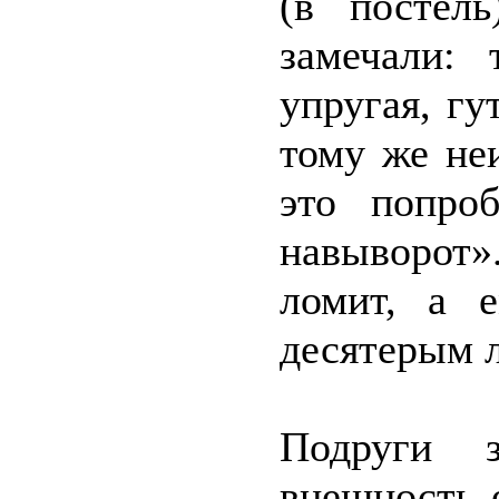
(в постел
замечали: 
упругая, гу
тому же не
это попро
навыворот»
ломит, а 
десятерым 
Подруги з
внешность 