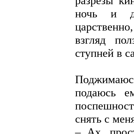
разрезы ки
ночь и др
царственн
взгляд по
ступней в с
Поджимаюсь
подаюсь е
поспешнос
снять с мен
– Ах, прос