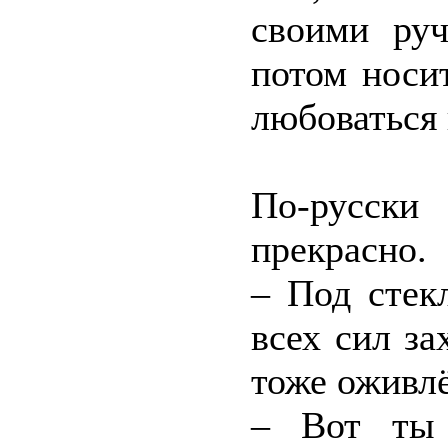
своими руч
потом носи
любоваться
По-русски
прекрасно.
– Под стек
всех сил за
тоже оживл
– Вот ты 