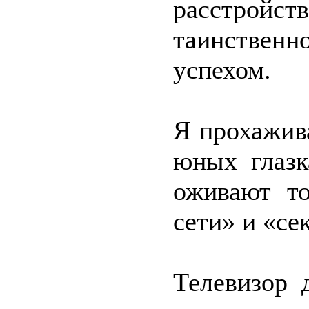
расстро
таинственн
успехом.
Я прохажив
юных глазк
оживают то
сети» и «сек
Телевизор 