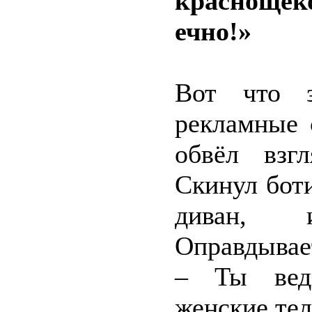
краснощёко
ечно!»
Вот что 
рекламные 
обвёл взг
Скинул боти
диван, 
Оправдывае
– Ты вед
женские тел