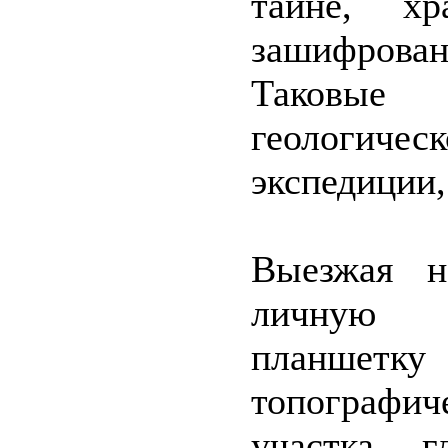
тайне, хр
зашифров
Таковые
геологиче
экспедиции,
Выезжая н
личную о
планшет
топографи
участка, 