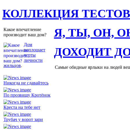
КОЛЛЕКЦИЯ ТЕСТО
Я, ТЫ, ОН, 
Какое впечатление
производит ваш дом?
Дом
ДОХОДИТ Д
воплощает
черты
личности
жильцов
.
Самые обидные ярлыки на людей ве
Никогда не сдавайтесь
По прозвищу Кротёнок
Креста на тебе нет
Трубач у ворот зари