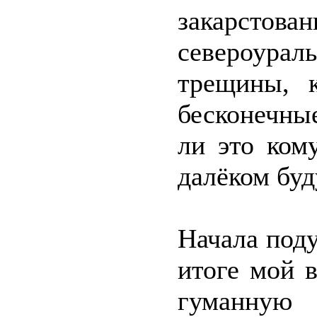
закарсто
североура
трещины, 
бесконечны
ли это ком
далёком бу
Начала под
итоге мой 
гуманную