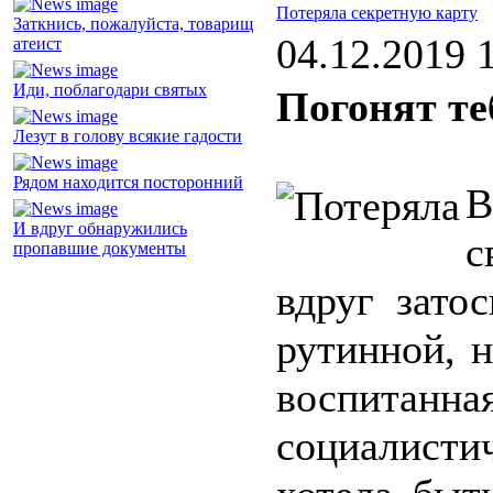
Потеряла секретную карту
Заткнись, пожалуйста, товарищ
04.12.2019 
атеист
Иди, поблагодари святых
Погонят те
Лезут в голову всякие гадости
Рядом находится посторонний
В
И вдруг обнаружились
с
пропавшие документы
вдруг затос
рутинной, н
воспитан
социалист