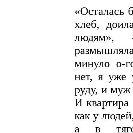
«Осталась б
хлеб, доил
людям», 
размышлял
минуло о-г
нет, я уже
руду, и муж
И квартира 
как у людей,
а в тяго